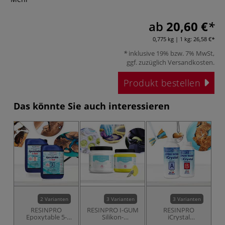
ab
20,60 €
0,775 kg | 1 kg:
26,58 €
inklusive 19% bzw. 7% MwSt,
ggf. zuzüglich
Versandkosten
.
Produkt bestellen
Das könnte Sie auch interessieren
2 Varianten
3 Varianten
3 Varianten
RESINPRO
RESINPRO I-GUM
RESINPRO
Epoxytable 5-
Silikon-
iCrystal
NEW Kristallklares
Knetmasse
Epoxidharz
sc