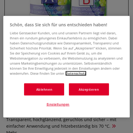
Schön, dass Sie sich für uns entschieden haben!
Liebe Gerstaecker Kunden, uns und unseren Partnern liegt viel daran,
Ihnen ein rundum gelungenes Einkaufserlebnis zu ermöglichen. Dabei
haben Datenschutzgrundsätze wie Datensparsamkeit, Transparenz und
Sicherheit höchste Priorität. Wenn Sie auf „Akzeptieren“ klicken, stimmen
Sie der Speicherung von Cookies auf Ihrem Gerät zu, um die
Websitenavigation zu verbessern, die Websitenutzung zu analysieren und
unsere Marketingbemühungen zu unterstützen. Selbstverständlich
können Sie Ihre Einwilligung jederzeit in den Einstellungen ändern oder
RESINPRO EpoxyFood
wiederrufen. Diese finden Sie unter
Datenschutz
Transparentes Epoxidharz mit
Lebensmittelzulassung
Ablehnen
Akzeptieren
0 Bewertungen
Einstellungen
Lebensmittelechtes Epoxidharz für Teller, Bretter & Co.
Transparent, hochglänzend, geruchlos und sicher – mit
einfacher Anwendung und hitzebeständig bis 70 °C.
Mehr