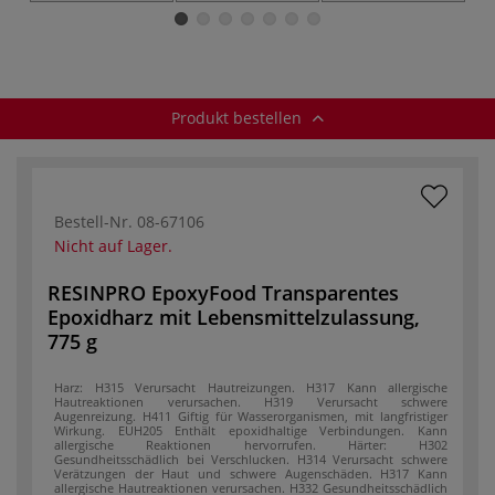
Epoxidharz
Produkt bestellen
Bestell-Nr.
08-67106
Nicht auf Lager.
RESINPRO EpoxyFood Transparentes
Epoxidharz mit Lebensmittelzulassung,
775 g
Harz:
H315 Verursacht Hautreizungen.
H317 Kann allergische
Hautreaktionen verursachen.
H319 Verursacht schwere
Augenreizung.
H411 Giftig für Wasserorganismen, mit langfristiger
Wirkung.
EUH205 Enthält epoxidhaltige Verbindungen. Kann
allergische Reaktionen hervorrufen.
Härter:
H302
Gesundheitsschädlich bei Verschlucken.
H314 Verursacht schwere
Verätzungen der Haut und schwere Augenschäden.
H317 Kann
allergische Hautreaktionen verursachen.
H332 Gesundheitsschädlich