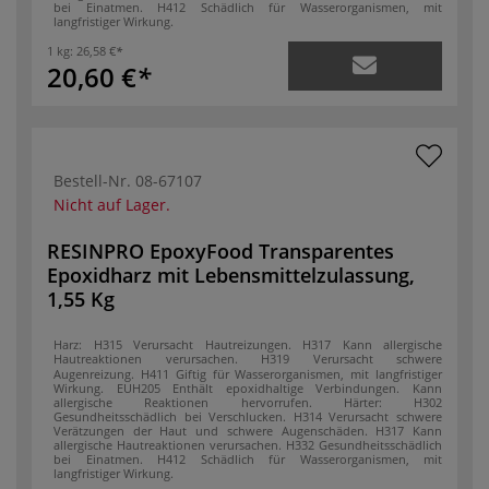
bei Einatmen.
H412 Schädlich für Wasserorganismen, mit
langfristiger Wirkung.
1 kg:
26,58 €
20,60 €
Bestell-Nr.
08-67107
Nicht auf Lager.
RESINPRO EpoxyFood Transparentes
Epoxidharz mit Lebensmittelzulassung,
1,55 Kg
Harz:
H315 Verursacht Hautreizungen.
H317 Kann allergische
Hautreaktionen verursachen.
H319 Verursacht schwere
Augenreizung.
H411 Giftig für Wasserorganismen, mit langfristiger
Wirkung.
EUH205 Enthält epoxidhaltige Verbindungen. Kann
allergische Reaktionen hervorrufen.
Härter:
H302
Gesundheitsschädlich bei Verschlucken.
H314 Verursacht schwere
Verätzungen der Haut und schwere Augenschäden.
H317 Kann
allergische Hautreaktionen verursachen.
H332 Gesundheitsschädlich
bei Einatmen.
H412 Schädlich für Wasserorganismen, mit
langfristiger Wirkung.