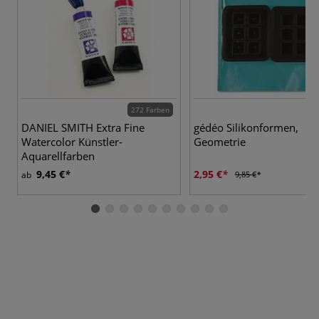
272 Farben
2
DANIEL SMITH Extra Fine
gédéo Silikonformen,
Watercolor Künstler-
Geometrie
Aquarellfarben
9,45 €
2,95 €
ab
9,85 €