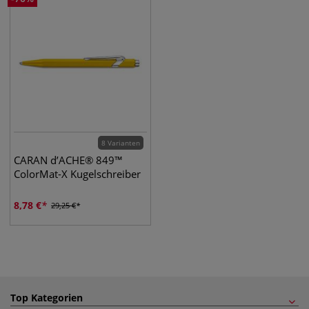
8 Varianten
CARAN d’ACHE® 849™
ColorMat-X Kugelschreiber
8,78
€
29,25
€
Top Kategorien