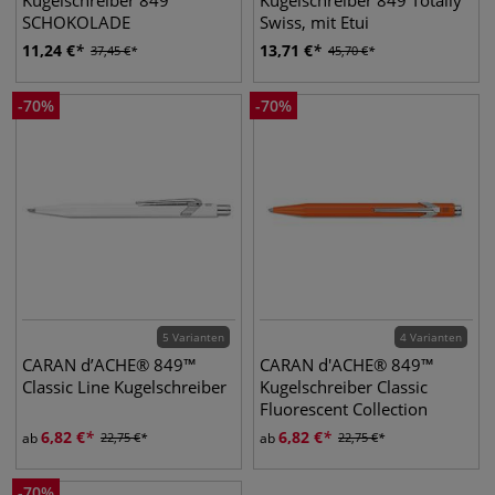
Kugelschreiber 849
Kugelschreiber 849 Totally
SCHOKOLADE
Swiss, mit Etui
11,24
€
13,71
€
37,45
€
45,70
€
-
70
%
-
70
%
5 Varianten
4 Varianten
CARAN d’ACHE® 849™
CARAN d'ACHE® 849™
Classic Line Kugelschreiber
Kugelschreiber Classic
Fluorescent Collection
6,82
€
6,82
€
ab
22,75
€
ab
22,75
€
-
70
%