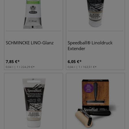
SCHMINCKE LINO-Glanz
Speedball® Linoldruck
Extender
7,85
€
6,05
€
0,04 l | 1 l
224,29
€
0,04 l | 1 l
163,51
€