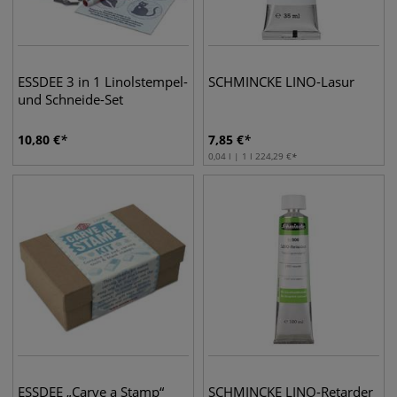
ESSDEE 3 in 1 Linolstempel-
SCHMINCKE LINO-Lasur
und Schneide-Set
10,80
€
7,85
€
0,04 l | 1 l
224,29
€
ESSDEE „Carve a Stamp“
SCHMINCKE LINO-Retarder