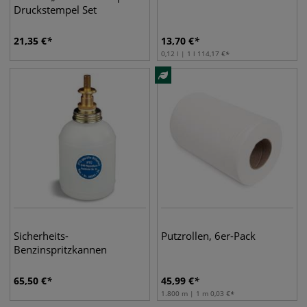
Druckstempel Set
21,35
€
13,70
€
0,12 l | 1 l
114,17
€
Sicherheits-
Putzrollen, 6er-Pack
Benzinspritzkannen
65,50
€
45,99
€
1.800 m | 1 m
0,03
€