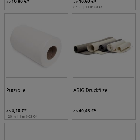
10,80
€
10,60
€
ab
ab
0,13 l | 1 l
84,80
€
Putzrolle
ABIG Druckfilze
4,10
€
40,45
€
ab
ab
120 m | 1 m
0,03
€