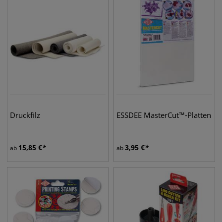
Druckfilz
ESSDEE MasterCut™-Platten
15,85
€
3,95
€
ab
ab