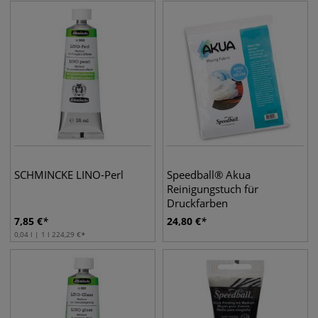
SCHMINCKE LINO-Perl
Speedball® Akua
Reinigungstuch für
Druckfarben
7,85
€
24,80
€
0,04 l | 1 l
224,29
€