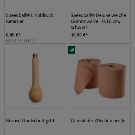
Speedball® Linoldruck
Speedball® Deluxe weiche
Retarder
Gummiwalze 10,16 cm,
schwarz
6,05
€
18,95
€
0,04 l | 1 l
163,51
€
Brause Linolschnittgriff
Gamsleder Wischtuchrolle