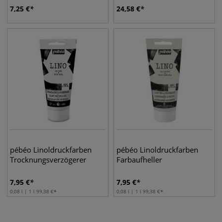
7,25
€
24,58
€
pébéo Linoldruckfarben
pébéo Linoldruckfarben
Trocknungsverzögerer
Farbaufheller
7,95
€
7,95
€
0,08 l | 1 l
99,38
€
0,08 l | 1 l
99,38
€