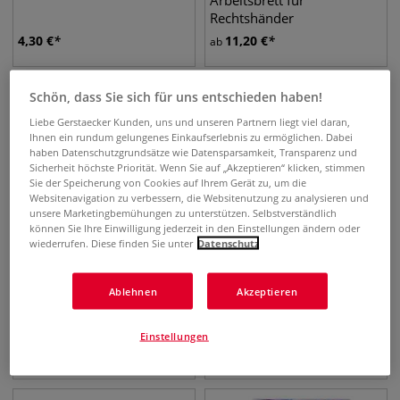
Arbeitsbrett für
Rechtshänder
4,30
€
11,20
€
ab
Schön, dass Sie sich für uns entschieden haben!
Liebe Gerstaecker Kunden, uns und unseren Partnern liegt viel daran,
Ihnen ein rundum gelungenes Einkaufserlebnis zu ermöglichen. Dabei
haben Datenschutzgrundsätze wie Datensparsamkeit, Transparenz und
Sicherheit höchste Priorität. Wenn Sie auf „Akzeptieren“ klicken, stimmen
Sie der Speicherung von Cookies auf Ihrem Gerät zu, um die
Websitenavigation zu verbessern, die Websitenutzung zu analysieren und
unsere Marketingbemühungen zu unterstützen. Selbstverständlich
können Sie Ihre Einwilligung jederzeit in den Einstellungen ändern oder
wiederrufen. Diese finden Sie unter
Datenschutz
Ablehnen
Akzeptieren
GERSTAECKER
ESSDEE Linolschnitt
Schneidebrett
Handschutz
Einstellungen
19,45
€
3,80
€