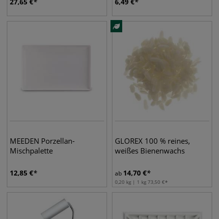
27,65
€
6,49
€
MEEDEN Porzellan-
GLOREX 100 % reines,
Mischpalette
weißes Bienenwachs
12,85
€
14,70
€
ab
0,20 kg | 1 kg
73,50
€