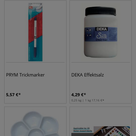
PRYM Trickmarker
DEKA Effektsalz
5,57
€
4,29
€
0,25 kg | 1 kg
17,16
€