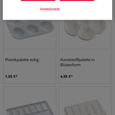
Einstellungen
Plastikpalette eckig
Kunststoffpalette in
Blütenform
1,55
€
4,95
€