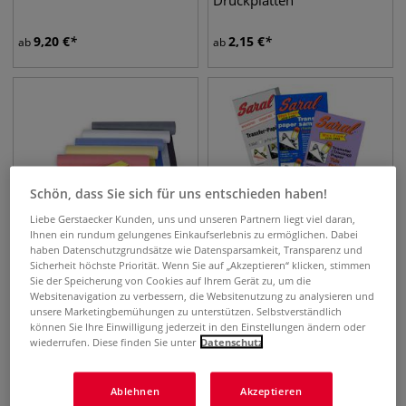
Druckplatten
9,20
€
2,15
€
ab
ab
Schön, dass Sie sich für uns entschieden haben!
Liebe Gerstaecker Kunden, uns und unseren Partnern liegt viel daran,
Ihnen ein rundum gelungenes Einkaufserlebnis zu ermöglichen. Dabei
haben Datenschutzgrundsätze wie Datensparsamkeit, Transparenz und
Sicherheit höchste Priorität. Wenn Sie auf „Akzeptieren“ klicken, stimmen
Sie der Speicherung von Cookies auf Ihrem Gerät zu, um die
Websitenavigation zu verbessern, die Websitenutzung zu analysieren und
SARAL® Wachsloses
SARAL® Transferpapier-
unsere Marketingbemühungen zu unterstützen. Selbstverständlich
Transfer-Papier, farbig
Packungen wachslos
können Sie Ihre Einwilligung jederzeit in den Einstellungen ändern oder
wiederrufen. Diese finden Sie unter
Datenschutz
23,84
€
8,95
€
0,28 m² | 1 m²
85,43
€
Ablehnen
Akzeptieren