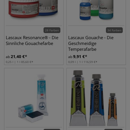
28 Farben
34 Farben
Lascaux Resonance® - Die
Lascaux Gouache - Die
Sinnliche Gouachefarbe
Geschmeidige
Temperafarbe
21,40
€
9,91
€
ab
ab
0,25 l | 1 l
85,60
€
0,09 l | 1 l
116,59
€