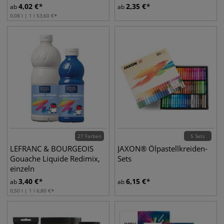
4,02
€
2,35
€
ab
ab
0,08 l | 1 l
53,60
€
27 Farben
5 Sets
LEFRANC & BOURGEOIS
JAXON® Ölpastellkreiden-
Gouache Liquide Redimix,
Sets
einzeln
3,40
€
6,15
€
ab
ab
0,50 l | 1 l
6,80
€