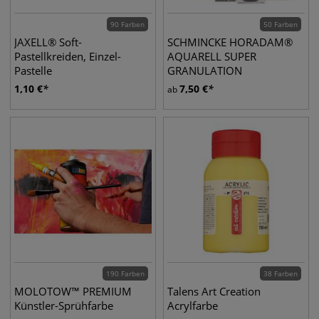
90 Farben
50 Farben
JAXELL® Soft-
SCHMINCKE HORADAM®
Pastellkreiden, Einzel-
AQUARELL SUPER
Pastelle
GRANULATION
1,10
€
7,50
€
ab
190 Farben
38 Farben
MOLOTOW™ PREMIUM
Talens Art Creation
Künstler-Sprühfarbe
Acrylfarbe