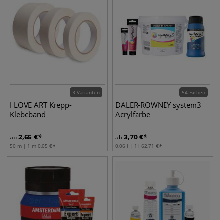
3 Varianten
54 Farben
I LOVE ART Krepp-
DALER-ROWNEY system3
Klebeband
Acrylfarbe
2,65
€
3,70
€
ab
ab
50 m | 1 m
0,05
€
0,06 l | 1 l
62,71
€