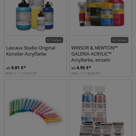
57 Farben
66 Farben
Lascaux Studio Original
WINSOR & NEWTON™
Künstler-Acrylfarbe
GALERIA ACRYLIC™
Acrylfarbe, einzeln
9,81
€
4,95
€
ab
ab
0,09 l | 1 l
115,41
€
0,06 l | 1 l
82,50
€