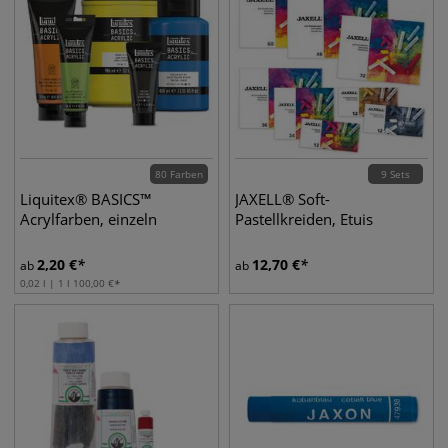
80 Farben
9 Sets
Liquitex® BASICS™
JAXELL® Soft-
Acrylfarben, einzeln
Pastellkreiden, Etuis
2,20
€
12,70
€
ab
ab
0,02 l | 1 l
100,00
€