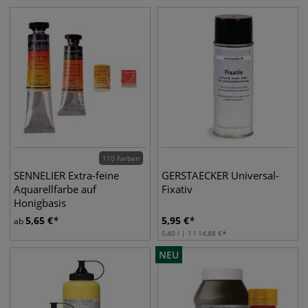
110 Farben
SENNELIER Extra-feine
GERSTAECKER Universal-
Aquarellfarbe auf
Fixativ
Honigbasis
5,65
€
5,95
€
ab
0,40 l | 1 l
14,88
€
NEU