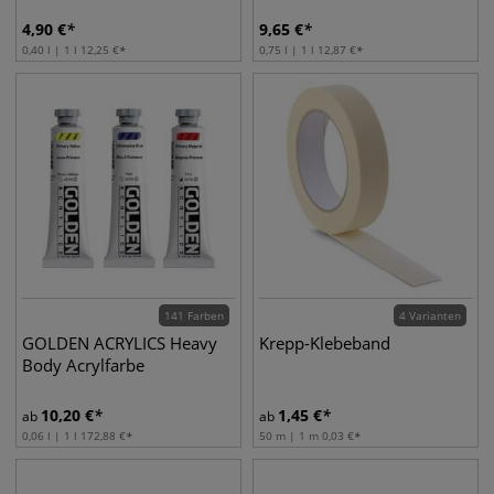
4,90
€
9,65
€
0,40 l | 1 l
12,25
€
0,75 l | 1 l
12,87
€
141 Farben
4 Varianten
GOLDEN ACRYLICS Heavy
Krepp-Klebeband
Body Acrylfarbe
10,20
€
1,45
€
ab
ab
0,06 l | 1 l
172,88
€
50 m | 1 m
0,03
€