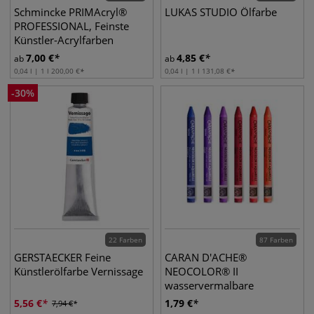
Schmincke PRIMAcryl®
LUKAS STUDIO Ölfarbe
PROFESSIONAL, Feinste
Künstler-Acrylfarben
7,00
€
4,85
€
ab
ab
0,04 l | 1 l
200,00
€
0,04 l | 1 l
131,08
€
-
30
%
22 Farben
87 Farben
GERSTAECKER Feine
CARAN D'ACHE®
Künstlerölfarbe Vernissage
NEOCOLOR® II
wasservermalbare
Wachspastelle, einzeln
5,56
€
1,79
€
7,94
€