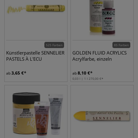
525 Farben
85 Farben
Künstlerpastelle SENNELIER
GOLDEN FLUID ACRYLICS
PASTELS À L'ECU
Acrylfarbe, einzeln
3,65
€
8,10
€
ab
ab
0,03 l | 1 l
270,00
€