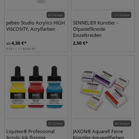
63 Farben
120 Farben
pébéo Studio Acrylics HIGH
SENNELIER Künstler -
VISCOSITY, Acrylfarben
Ölpastellkreide
Einzelkreiden
4,30
€
2,50
€
ab
0,10 l | 1 l
43,00
€
55 Farben
48 Farben
Liquitex® Professional
JAXON® Aquarell Feine
Acrylic Ink flüssige
Künstler-Aquarellfarben