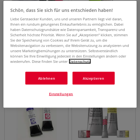
Schön, dass Sie sich für uns entschieden haben!
Liebe Gerstaecker Kunden, uns und unseren Partnern liegt viel daran,
Ihnen ein rundum gelungenes Einkaufserlebnis zu ermöglichen. Dabei
haben Datenschutzgrundsätze wie Datensparsamkeit, Transparenz und
Sicherheit höchste Priorität. Wenn Sie auf „Akzeptieren“ klicken, stimmen
37 Farben
12 Farben
Sie der Speicherung von Cookies auf Ihrem Gerät zu, um die
GERSTAECKER NEO ACRYL
GERSTAECKER Aqua-
Websitenavigation zu verbessern, die Websitenutzung zu analysieren und
Linoldruckfarbe
unsere Marketingbemühungen zu unterstützen. Selbstverständlich
können Sie Ihre Einwilligung jederzeit in den Einstellungen ändern oder
wiederrufen. Diese finden Sie unter
Datenschutz
7,20
€
6,85
€
ab
ab
0,75 l | 1 l
9,60
€
0,25 l | 1 l
27,40
€
Ablehnen
Akzeptieren
Einstellungen