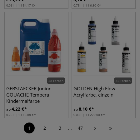
0,06 l | 1 l
54,17
€
0,75 l | 1 l
6,80
€
28 Farben
85 Farben
GERSTAECKER Junior
GOLDEN High Flow
GOUACHE Tempera
Acrylfarbe, einzeln
Kindermalfarbe
4,22
€
8,10
€
ab
ab
0,25 l | 1 l
16,88
€
0,03 l | 1 l
270,00
€
1
2
3
...
47