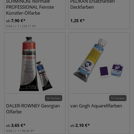
SCHMINCKE Norma®
PELIKAN Ersatzfarben
PROFESSIONAL Feinste
Deckfarben
Künstler-Ölfarbe
7,90
€
1,25
€
ab
0,04 l | 1 l
225,71
€
58 Farben
72 Farben
DALER-ROWNEY Georgian
van Gogh Aquarellfarben
Ölfarbe
3,65
€
2,10
€
ab
ab
0,04 l | 1 l
96,05
€