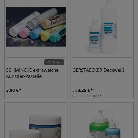
400 Farben
SCHMINCKE extraweiche
GERSTAECKER Deckweiß
Künstler-Pastelle
3,90
€
3,25
€
ab
0,25 l | 1 l
13,00
€