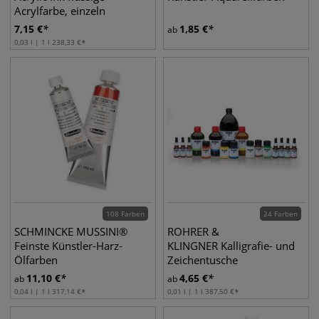
Acrylfarbe, einzeln
7,15
€
1,85
€
ab
0,03 l | 1 l
238,33
€
108 Farben
24 Farben
SCHMINCKE MUSSINI®
ROHRER &
Feinste Künstler-Harz-
KLINGNER Kalligrafie- und
Ölfarben
Zeichentusche
11,10
€
4,65
€
ab
ab
0,04 l | 1 l
317,14
€
0,01 l | 1 l
387,50
€