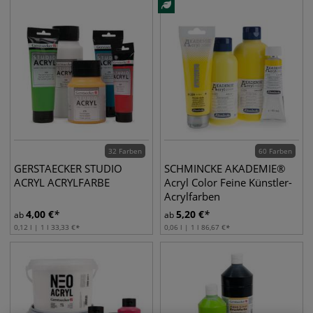
32 Farben
60 Farben
GERSTAECKER STUDIO
SCHMINCKE AKADEMIE®
ACRYL ACRYLFARBE
Acryl Color Feine Künstler-
Acrylfarben
4,00
€
5,20
€
ab
ab
0,12 l | 1 l
33,33
€
0,06 l | 1 l
86,67
€