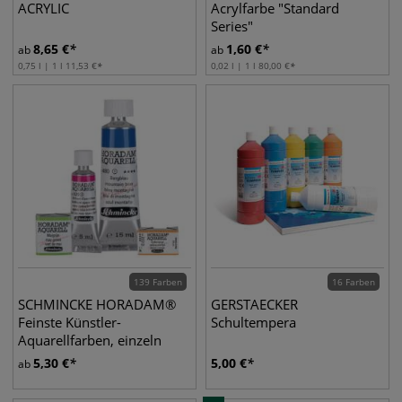
ACRYLIC
Acrylfarbe "Standard
Series"
8,65
€
1,60
€
ab
ab
0,75 l | 1 l
11,53
€
0,02 l | 1 l
80,00
€
139 Farben
16 Farben
SCHMINCKE HORADAM®
GERSTAECKER
Feinste Künstler-
Schultempera
Aquarellfarben, einzeln
5,30
€
5,00
€
ab