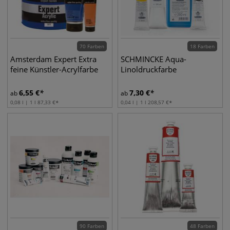
70 Farben
18 Farben
Amsterdam Expert Extra
SCHMINCKE Aqua-
feine Künstler-Acrylfarbe
Linoldruckfarbe
6,55
€
7,30
€
ab
ab
0,08 l | 1 l
87,33
€
0,04 l | 1 l
208,57
€
90 Farben
48 Farben