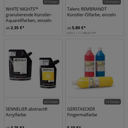
37 Farben
120 Farben
WHITE NIGHTS™
Talens REMBRANDT
granulierende Künstler-
Künstler-Ölfarbe, einzeln
Aquarellfarben, einzeln
2,35
€
5,80
€
ab
ab
0,02 l | 1 l
386,67
€
60 Farben
10 Farben
SENNELIER abstract®
GERSTAECKER
Acrylfarbe
Fingermalfarbe
3,25
€
5,10
€
ab