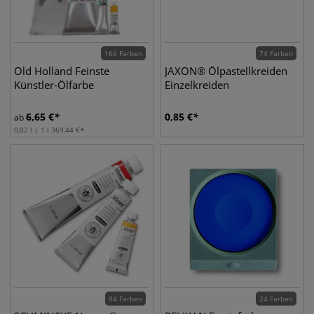
166 Farben
74 Farben
Old Holland Feinste
JAXON® Ölpastellkreiden
Künstler-Ölfarbe
Einzelkreiden
6,65
€
0,85
€
ab
0,02 l | 1 l
369,44
€
84 Farben
24 Farben