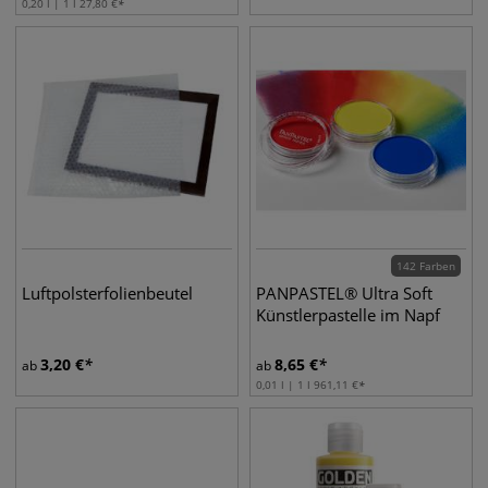
0,20 l | 1 l
27,80
€
142 Farben
Luftpolsterfolienbeutel
PANPASTEL® Ultra Soft
Künstlerpastelle im Napf
3,20
€
8,65
€
ab
ab
0,01 l | 1 l
961,11
€