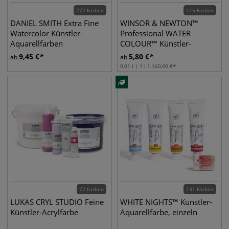
272 Farben
115 Farben
DANIEL SMITH Extra Fine
WINSOR & NEWTON™
Watercolor Künstler-
Professional WATER
Aquarellfarben
COLOUR™ Künstler-
Aquarellfarbe, einzeln
9,45
€
5,80
€
ab
ab
0,01 l | 1 l
1.160,00
€
72 Farben
131 Farben
LUKAS CRYL STUDIO Feine
WHITE NIGHTS™ Künstler-
Künstler-Acrylfarbe
Aquarellfarbe, einzeln