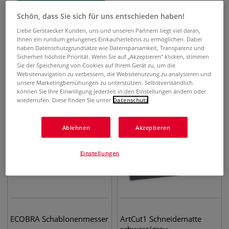
Schön, dass Sie sich für uns entschieden haben!
Liebe Gerstaecker Kunden, uns und unseren Partnern liegt viel daran,
ArtCutB, Typ C
OLFA® 180 black Cutter
Ihnen ein rundum gelungenes Einkaufserlebnis zu ermöglichen. Dabei
haben Datenschutzgrundsätze wie Datensparsamkeit, Transparenz und
Schneidematte grün
Sicherheit höchste Priorität. Wenn Sie auf „Akzeptieren“ klicken, stimmen
Sie der Speicherung von Cookies auf Ihrem Gerät zu, um die
8,70
€
4,00
€
ab
Websitenavigation zu verbessern, die Websitenutzung zu analysieren und
unsere Marketingbemühungen zu unterstützen. Selbstverständlich
können Sie Ihre Einwilligung jederzeit in den Einstellungen ändern oder
wiederrufen. Diese finden Sie unter
Datenschutz
Ablehnen
Akzeptieren
Einstellungen
ECOBRA Schablonenmesser
ArtCut1 Schneidematte