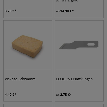
schwarz/grau
3,75
€
14,90
€
ab
Viskose-Schwamm
ECOBRA Ersatzklingen
4,40
€
2,75
€
ab