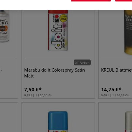
31 Farben
-
Marabu do it Colorspray Satin
KREUL Blattmet
Matt
7,50
€
14,75
€
0,15 l | 1 l
50,00
€
0,40 l | 1 l
36,88
€