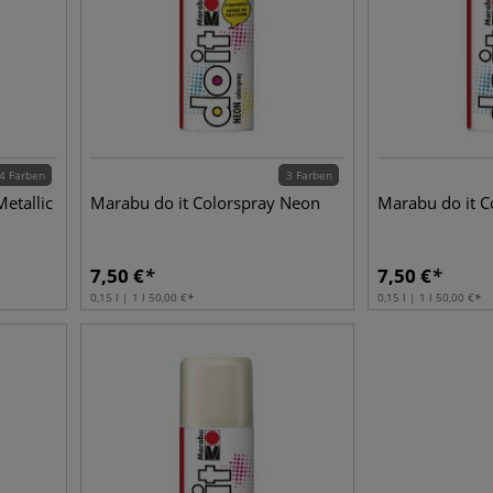
4 Farben
3 Farben
etallic
Marabu do it Colorspray Neon
Marabu do it Co
7,50
€
7,50
€
0,15 l | 1 l
50,00
€
0,15 l | 1 l
50,00
€