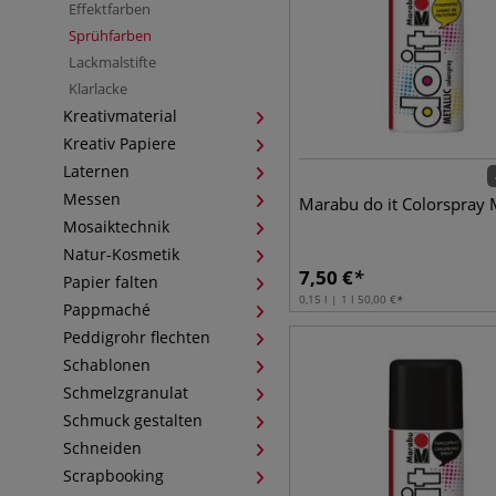
Effektfarben
Sprühfarben
Lackmalstifte
Klarlacke
Kreativmaterial
Kreativ Papiere
Laternen
Messen
Marabu do it Colorspray M
Mosaiktechnik
Natur-Kosmetik
7,50
€
Papier falten
0,15 l | 1 l
50,00
€
Pappmaché
Peddigrohr flechten
Schablonen
Schmelzgranulat
Schmuck gestalten
Schneiden
Scrapbooking