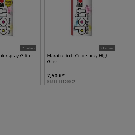
2 Farben
2 Farben
lorspray Glitter
Marabu do it Colorspray High
Gloss
7,50
€
0,15 l | 1 l
50,00
€