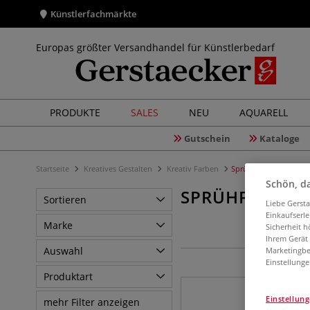
Künstlerfachmärkte
Europas größter Versandhandel für Künstlerbedarf
PRODUKTE
SALES
NEU
AQUARELL
Gutschein
Kataloge
Startseite
Kreatives Gestalten
Kreativ Farben
Sprühfarben
Schön, da
SPRÜHFARBEN
Sortieren
Liebe Gerst
Einkaufserl
Marke
Sicherheit h
Ihrem Gerät
Auswahl
Marketingbe
Einstellunge
Produktart
Einstellun
mehr Filter anzeigen