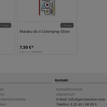
1 Farben
2 Farben
Marabu do it Colorspray Gloss
7,50
€
0,15 l | 1 l
50,00
€
Kontakt
en
Kontaktformular
ere
Impressum
stlerfachmärkte
E-Mail: info@gerstaecker.com
rken
Telefon: 0 22 43 / 88 99 5