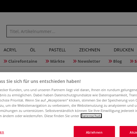
ACRYL
ÖL
PASTELL
ZEICHNEN
DRUCKEN
Clairefontaine
Märkte
Newsletter
Blog
S
ss Sie sich für uns entschieden haben!
aecker Kunden, uns und unseren Partnern liegt viel daran, Ihnen ein rundum gelungen
ebnis zu ermöglichen. Dabei haben Datenschutzgrundsätze wie Datensparsamkeit, Tra
öchste Priorität. Wenn Sie auf „Akzeptieren“ klicken, stimmen Sie der Speicherung von 
 zu, um die Websitenavigation zu verbessern, die Websitenutzung zu analysieren und 
10
Artikel
mühungen zu unterstützen. Selbstverständlich können Sie Ihre Einwilligung jederzeit 
n ändern oder wiederrufen. Diese finden Sie unter
Datenschutz
gen
Ablehnen
Akz