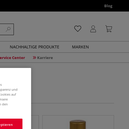
Blog
NACHHALTIGE PRODUKTE
MARKEN
ervice Center
Karriere
es
nsparenz und
Cookies auf
unsere
in den
eptieren