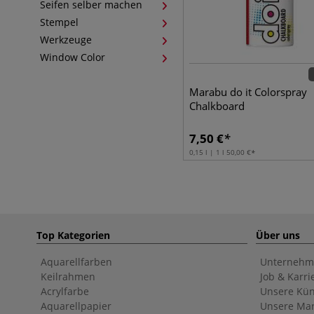
Seifen selber machen
Stempel
Werkzeuge
Window Color
Marabu do it Colorspray
Chalkboard
7,50
€
0,15 l | 1 l
50,00
€
Top Kategorien
Über uns
Aquarellfarben
Unternehm
Keilrahmen
Job & Karri
Acrylfarbe
Unsere Kün
Aquarellpapier
Unsere Ma