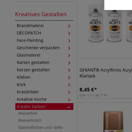
Kreatives Gestalten
Brandmalerei
DÉCOPATCH
Face-Painting
Geschenke verpacken
Glasmalerei
Karten gestalten
Kerzen gestalten
GHIANT® Acrylfirnis Acryl
Klarlack
Kleben
Kork
8,45
€
Kratzbilder
0,30 l | 1 l
28,17
€
Kreative Küche
Kreativ Farben
Wasserfest
Wasserlöslich
Glasmalfarben und -Stifte