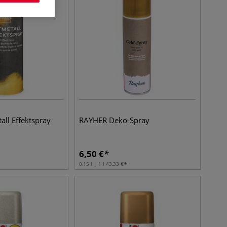
all Effektspray
RAYHER Deko-Spray
6,50
€
0,15 l | 1 l
43,33
€