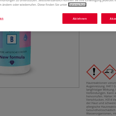
mühungen zu unterstützen. Selbstverständlich können Sie Ihre Einwilligung jederzeit 
Kristallklares E
n ändern oder wiederrufen. Diese finden Sie unter
Datenschutz
für Schmuck, Ku
Transparenz und 
gen
Ablehnen
Akz
Hautreaktionen verur
Augenreizung.
H411 Gi
langfristiger Wirkung.
Verbindungen. Kann a
hervorrufen.
Härter:
H
Verschlucken.
H314 Ve
der Haut und schwer
allergische Hautreakt
Gesundheitsschädlich
Wasserorganismen, mit