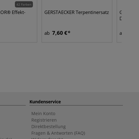
42 Farben
OR® Effekt-
GERSTAECKER Terpentinersatz
GERSTAE
Detail-Pi
7,60 €
2,45
ab
ab
Kundenservice
Mein Konto
Registrieren
Direktbestellung
Fragen & Antworten (FAQ)