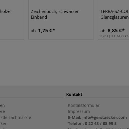
hölzer
Zeichenbuch, schwarzer
TERRA-SZ-COL
Einband
Glanzglasuren
1,75 €
8,85 €
ab
ab
0,20 l | 1 l:
44,25 €
Kontakt
en
Kontaktformular
ere
Impressum
stlerfachmärkte
E-Mail: info@gerstaecker.com
rken
Telefon: 0 22 43 / 88 99 5