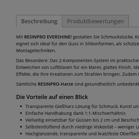
Beschreibung
Produktbewertungen
Mit
RESINPRO EVERSHINE!
gestalten Sie Schmuckstücke, K
eignet sich ideal für den Guss in Silikonformen, als sch
Montagetechniken.
Das Besondere: Das 2-Komponenten-System im praktischen 1
Entweichen von Luftblasen für ein klares, glattes Finish.
Effekte, die Ihre Kreationen zum Strahlen bringen. Zudem
Sämtliche
RESINPRO-Harze
sind gesundheitlich unbedenkli
Die Vorteile auf einen Blick
Transparente Gießharz-Lösung für Schmuck, Kunst un
Einfache Handhabung dank 1:1-Mischverhältnis
Vielseitig einsetzbar für Güssen bis 2 cm und Besch
Selbstentlüftend durch niedrige Viskosität – weniger L
Hochglänzende, transparente und kratzfeste Oberfläc