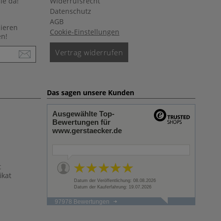
ie da!
Widerrufsrecht
Datenschutz
AGB
nieren
Cookie-Einstellungen
en!
Vertrag widerrufen
Das sagen unsere Kunden
Ausgewählte Top-
Bewertungen für
www.gerstaecker.de
t
ikat
Datum der Veröffentlichung: 08.08.2026
Datum der Kauferfahrung: 19.07.2026
97978 Bewertungen