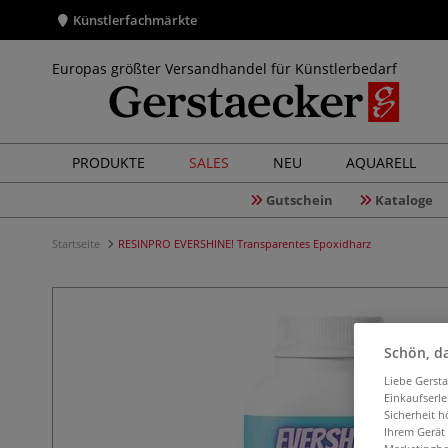
Künstlerfachmärkte
Europas größter Versandhandel für Künstlerbedarf
PRODUKTE
SALES
NEU
AQUARELL
Gutschein
Kataloge
Startseite
RESINPRO EVERSHINE! Transparentes Epoxidharz
Schön, da
Liebe Gerst
Einkaufserl
Sicherheit h
Ihrem Gerät