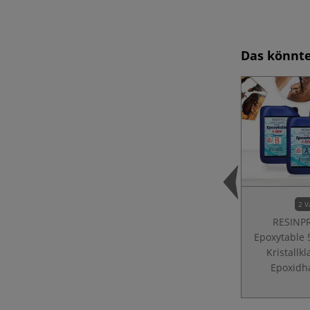
Das könnte
2 V
RESINP
Epoxytable
Kristallkl
Epoxidh