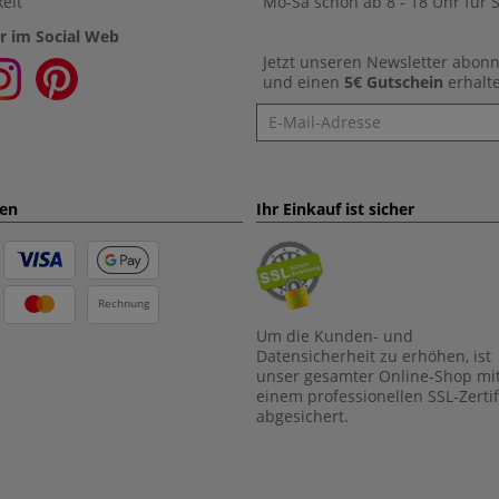
eit
Mo-Sa schon ab 8 - 18 Uhr für S
r im Social Web
Jetzt unseren Newsletter abon
und einen
5€ Gutschein
erhalt
Newsletter
ten
Ihr Einkauf ist sicher
Rechnung
Um die Kunden- und
Datensicherheit zu erhöhen, ist
unser gesamter Online-Shop mi
einem professionellen SSL-Zertif
abgesichert.