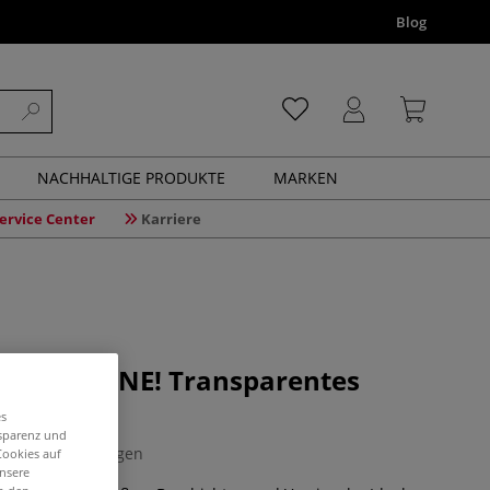
Blog
NACHHALTIGE PRODUKTE
MARKEN
ervice Center
Karriere
 EVERSHINE! Transparentes
rz
es
nsparenz und
0 Bewertungen
Cookies auf
unsere