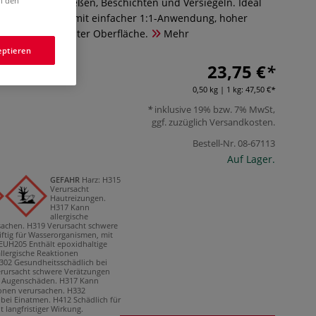
in den
poxidharz zum Gießen, Beschichten und Versiegeln. Ideal
nst und Dekor – mit einfacher 1:1-Anwendung, hoher
glatter, kratzfester Oberfläche.
Mehr
eptieren
23,75 €
0,50 kg | 1 kg:
47,50 €
inklusive 19% bzw. 7% MwSt,
ggf. zuzüglich
Versandkosten
.
Bestell-Nr.
08-67113
Auf Lager.
GEFAHR
Harz:
H315
Verursacht
Hautreizungen.
H317 Kann
allergische
sachen.
H319 Verursacht schwere
ftig für Wasserorganismen, mit
EUH205 Enthält epoxidhaltige
llergische Reaktionen
302 Gesundheitsschädlich bei
rursacht schwere Verätzungen
e Augenschäden.
H317 Kann
ionen verursachen.
H332
 bei Einatmen.
H412 Schädlich für
 langfristiger Wirkung.