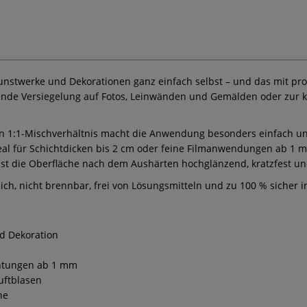
unstwerke und Dekorationen ganz einfach selbst – und das mit pro
ützende Versiegelung auf Fotos, Leinwänden und Gemälden oder zur 
:1-Mischverhältnis macht die Anwendung besonders einfach und si
 Ideal für Schichtdicken bis 2 cm oder feine Filmanwendungen ab 1
 ist die Oberfläche nach dem Aushärten hochglänzend, kratzfest u
ch, nicht brennbar, frei von Lösungsmitteln und zu 100 % sicher
d Dekoration
ichtungen ab 1 mm
uftblasen
he