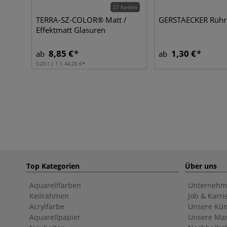
27 Farben
TERRA-SZ-COLOR® Matt /
GERSTAECKER Rühr
Effektmatt Glasuren
8,85 €
1,30 €
ab
ab
0,20 l | 1 l:
44,25 €
Top Kategorien
Über uns
Aquarellfarben
Unternehm
Keilrahmen
Job & Karri
Acrylfarbe
Unsere Kün
Aquarellpapier
Unsere Ma