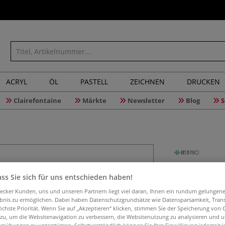
ACRYL
ÖL
PASTELL
ZEICHNEN
DRUCKEN
Clairefontaine
Märkte
Newsletter
Blog
S
RESINPRO
ss Sie sich für uns entschieden haben!
Epoxidha
aecker Kunden, uns und unseren Partnern liegt viel daran, Ihnen ein rundum gelungen
ebnis zu ermöglichen. Dabei haben Datenschutzgrundsätze wie Datensparsamkeit, Tra
öchste Priorität. Wenn Sie auf „Akzeptieren“ klicken, stimmen Sie der Speicherung von 
 zu, um die Websitenavigation zu verbessern, die Websitenutzung zu analysieren und 