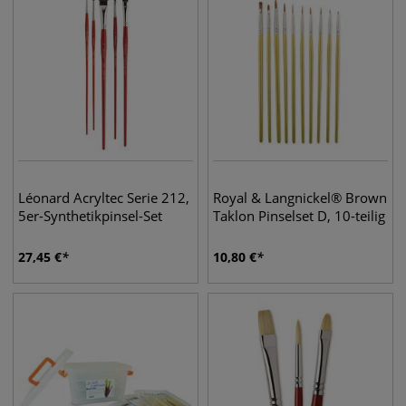
Léonard Acryltec Serie 212,
Royal & Langnickel® Brown
5er-Synthetikpinsel-Set
Taklon Pinselset D, 10-teilig
27,45
€
10,80
€