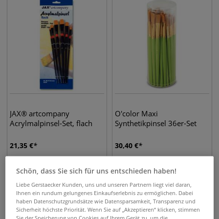
JAX® artcompany
O'color Maxi
Acrylmalpinsel-Set, flach
Synthetikpinsel 36er-Set
21,35
€
30,40
€
Schön, dass Sie sich für uns entschieden haben!
Liebe Gerstaecker Kunden, uns und unseren Partnern liegt viel daran,
Ihnen ein rundum gelungenes Einkaufserlebnis zu ermöglichen. Dabei
haben Datenschutzgrundsätze wie Datensparsamkeit, Transparenz und
Sicherheit höchste Priorität. Wenn Sie auf „Akzeptieren“ klicken, stimmen
Sie der Speicherung von Cookies auf Ihrem Gerät zu, um die