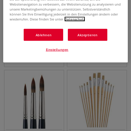
Websitenavigation zu verbessern, die Websitenutzung zu analysieren und
unsere Marketingbemühungen zu unterstützen. Selbstverständlich
können Sie Ihre Einwilligung jederzeit in den Einstellungen ändern oder
wiederrufen. Diese finden Sie unter
Datenschutz
Ablehnen
Akzeptieren
Royal & Langnickel
I LOVE ART Spalterpinsel-
Synthetikpinsel, 30er-Pckg.
Set, 25 - 50 mm
Einstellungen
22,71
€
8,45
€