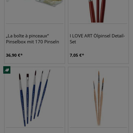
„La boîte à pinceaux“
I LOVE ART Ölpinsel Detail-
Pinselbox mit 170 Pinseln
Set
36,90
€
7,05
€