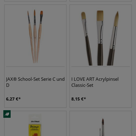
JAX® School-Set Serie C und
I LOVE ART Acrylpinsel
D
Classic-Set
6,27
€
8,15
€