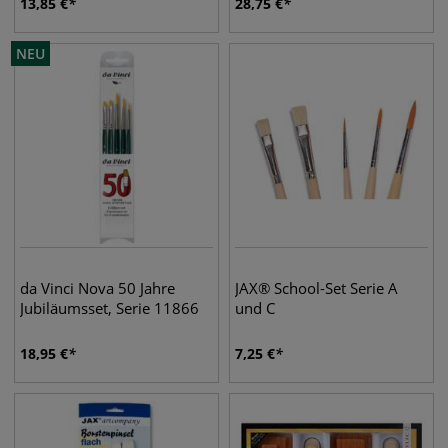
13,85
€
28,75
€
NEU
da Vinci Nova 50 Jahre
JAX® School-Set Serie A
Jubiläumsset, Serie 11866
und C
18,95
€
7,25
€