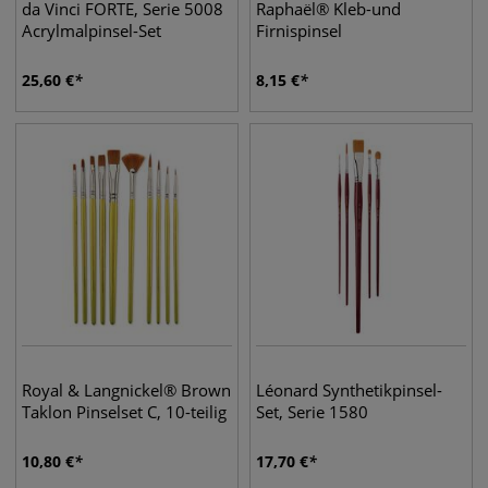
da Vinci FORTE, Serie 5008
Raphaël® Kleb-und
Acrylmalpinsel-Set
Firnispinsel
25,60
€
8,15
€
Royal & Langnickel® Brown
Léonard Synthetikpinsel-
Taklon Pinselset C, 10-teilig
Set, Serie 1580
10,80
€
17,70
€