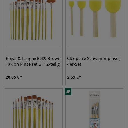
Royal & Langnickel® Brown
Cléopâtre Schwammpinsel,
Taklon Pinselset B, 12-teilig
4er-Set
20,85
€
2,69
€