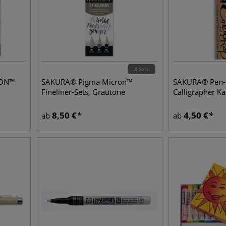
4 Sets
RON™
SAKURA® Pigma Micron™
SAKURA® Pen-
Fineliner-Sets, Grautöne
Calligrapher Kal
8,50
€
4,50
€
ab
ab