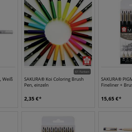
61 Farben
, Weiß
SAKURA® Koi Coloring Brush
SAKURA® PIG
Pen, einzeln
Fineliner + Br
2,35
€
15,65
€