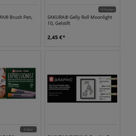
10 Farben
A® Brush Pen,
SAKURA® Gelly Roll Moonlight
10, Gelstift
2,45
€
4 Sets