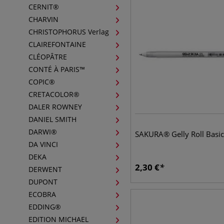
CERNIT®
CHARVIN
CHRISTOPHORUS Verlag
CLAIREFONTAINE
CLÉOPÂTRE
CONTÉ À PARIS™
COPIC®
CRETACOLOR®
DALER ROWNEY
DANIEL SMITH
DARWI®
SAKURA® Gelly Roll Basic
DA VINCI
DEKA
2,30
€
DERWENT
DUPONT
ECOBRA
EDDING®
EDITION MICHAEL