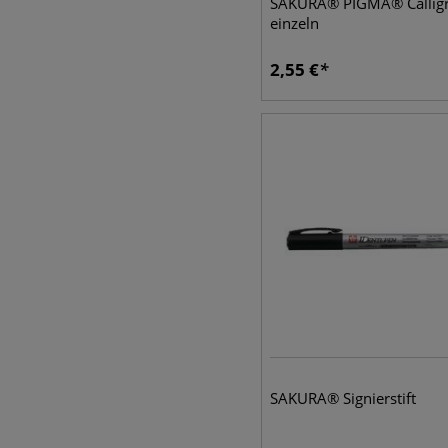
SAKURA® PIGMA® Calligr
einzeln
2,55
€
SAKURA® Signierstift