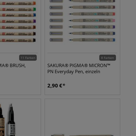
11 Farben
8 Farben
MA® BRUSH,
SAKURA® PIGMA® MICRON™
PN Everyday Pen, einzeln
2,90
€