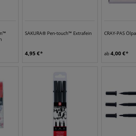
on™
SAKURA® Pen-touch™ Extrafein
CRAY-PAS Ölpas
n
4,95
€
4,00
€
ab