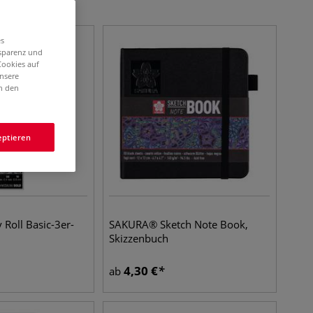
es
nsparenz und
Cookies auf
unsere
in den
eptieren
Roll Basic-3er-
SAKURA® Sketch Note Book,
Skizzenbuch
4,30
€
ab