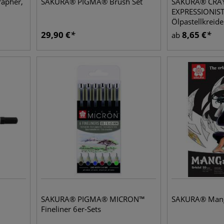
apher,
SAKURA® PIGMA® Brush Set
SAKURA® CRA
EXPRESSIONIS
Ölpastellkreid
29,90
€
8,65
€
ab
SAKURA® PIGMA® MICRON™
SAKURA® Mang
Fineliner 6er-Sets