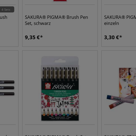
4 Sets
rush
SAKURA® PIGMA® Brush Pen
SAKURA® PIGM
Set, schwarz
einzeln
9,35
€
3,30
€