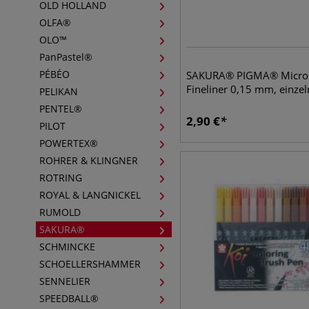
OLD HOLLAND
OLFA®
OLO™
PanPastel®
PÉBÉO
SAKURA® PIGMA® Micr
Fineliner 0,15 mm, einzel
PELIKAN
PENTEL®
2,90
€
PILOT
POWERTEX®
ROHRER & KLINGNER
ROTRING
ROYAL & LANGNICKEL
RUMOLD
SAKURA®
SCHMINCKE
SCHOELLERSHAMMER
SENNELIER
SPEEDBALL®