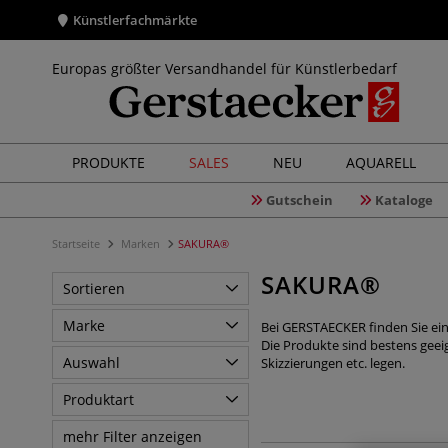
Künstlerfachmärkte
Europas größter Versandhandel für Künstlerbedarf
PRODUKTE
SALES
NEU
AQUARELL
Gutschein
Kataloge
Startseite
Marken
SAKURA®
SAKURA®
Sortieren
Marke
Bei GERSTAECKER finden Sie ein
Die Produkte sind bestens geeig
Auswahl
Skizzierungen etc. legen.
Produktart
mehr Filter anzeigen