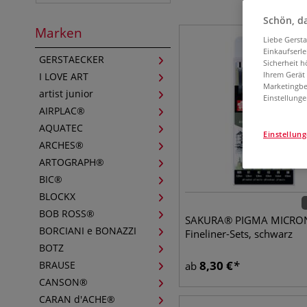
Schön, da
Marken
Liebe Gerst
Einkaufserl
GERSTAECKER
Sicherheit h
Ihrem Gerät
I LOVE ART
Marketingbe
artist junior
Einstellunge
AIRPLAC®
AQUATEC
Einstellun
ARCHES®
ARTOGRAPH®
BIC®
BLOCKX
BOB ROSS®
SAKURA® PIGMA MICRO
BORCIANI e BONAZZI
Fineliner-Sets, schwarz
BOTZ
8,30
€
BRAUSE
ab
CANSON®
CARAN d'ACHE®