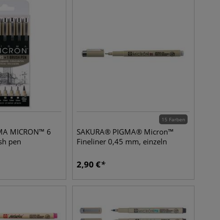
15 Farben
MA MICRON™ 6
SAKURA® PIGMA® Micron™
ush pen
Fineliner 0,45 mm, einzeln
2,90
€