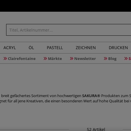
ACRYL
ÖL
PASTELL
ZEICHNEN
DRUCKEN
Clairefontaine
Märkte
Newsletter
Blog
S
 breit gefächertes Sortiment von hochwertigen
SAKURA®
Produkten zum Sc
net für all jene Kreativen, die einen besonderen Wert auf hohe Qualität bei
52
Artikel