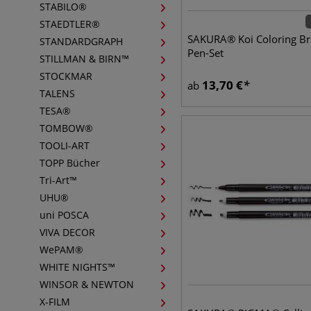
STABILO®
STAEDTLER®
SAKURA® Koi Coloring B
STANDARDGRAPH
Pen-Set
STILLMAN & BIRN™
STOCKMAR
13,70
€
ab
TALENS
TESA®
TOMBOW®
TOOLI-ART
TOPP Bücher
Tri-Art™
UHU®
uni POSCA
VIVA DECOR
WePAM®
WHITE NIGHTS™
WINSOR & NEWTON
X-FILM