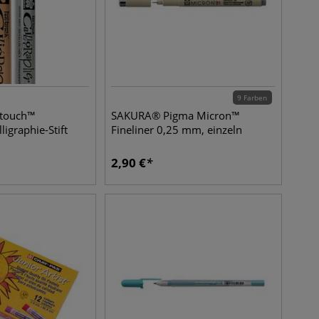
9 Farben
touch™
SAKURA® Pigma Micron™
ligraphie-Stift
Fineliner 0,25 mm, einzeln
2,90
€