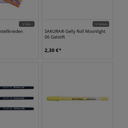
2 Sets
15 Farben
tellkreiden
SAKURA® Gelly Roll Moonlight
06 Gelstift
2,30
€