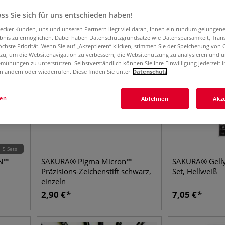
ss Sie sich für uns entschieden haben!
aecker Kunden, uns und unseren Partnern liegt viel daran, Ihnen ein rundum gelungen
ebnis zu ermöglichen. Dabei haben Datenschutzgrundsätze wie Datensparsamkeit, Tra
öchste Priorität. Wenn Sie auf „Akzeptieren“ klicken, stimmen Sie der Speicherung von 
 zu, um die Websitenavigation zu verbessern, die Websitenutzung zu analysieren und 
mühungen zu unterstützen. Selbstverständlich können Sie Ihre Einwilligung jederzeit 
n ändern oder wiederrufen. Diese finden Sie unter
Datenschutz
gen
Ablehnen
Akz
5 Sets
N™
SAKURA® Pigma Micron™
SAKURA® Gelly 
Präzisions-Zeichenstift schwarz,
Set, Hellweiß
einzeln
2,90
€
7,05
€