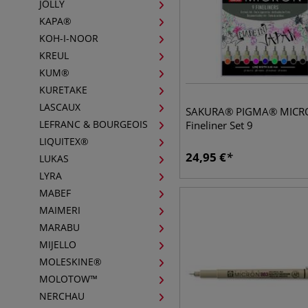
JOLLY
KAPA®
KOH-I-NOOR
KREUL
KUM®
KURETAKE
LASCAUX
SAKURA® PIGMA® MIC
LEFRANC & BOURGEOIS
Fineliner Set 9
LIQUITEX®
24,95
€
LUKAS
LYRA
MABEF
MAIMERI
MARABU
MIJELLO
MOLESKINE®
MOLOTOW™
NERCHAU