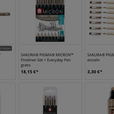
0 Farben
™
SAKURA® PIGMA® MICRON™
SAKURA® PIG
Fineliner-Set + Everyday Pen
einzeln
gratis
18,15
€
3,30
€