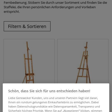
Fernbedienung. Stöbern Sie durch unser Sortiment und finden Sie die
Staffelei, die Ihren persönlichen Anforderungen und Vorlieben
entspricht.
Filtern & Sortieren
Schön, dass Sie sich für uns entschieden haben!
Liebe Gerstaecker Kunden, uns und unseren Partnern liegt viel daran,
GERSTAECKER Studio-
Atelierstaffelei
Ihnen ein rundum gelungenes Einkaufserlebnis zu ermöglichen. Dabei
Atelierstaffelei
haben Datenschutzgrundsätze wie Datensparsamkeit, Transparenz und
Sicherheit höchste Priorität. Wenn Sie auf „Akzeptieren“ klicken, stimmen