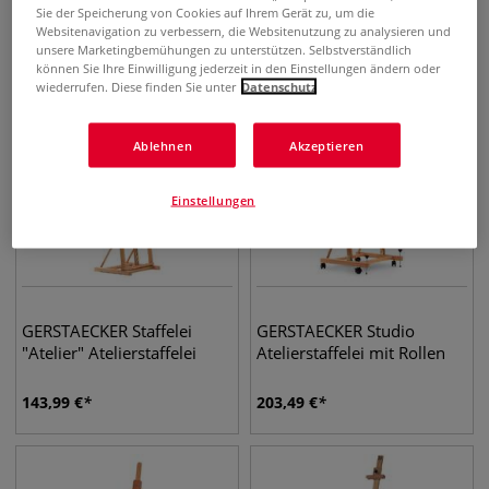
Sie der Speicherung von Cookies auf Ihrem Gerät zu, um die
119,99
€
47,90
€
Websitenavigation zu verbessern, die Websitenutzung zu analysieren und
unsere Marketingbemühungen zu unterstützen. Selbstverständlich
können Sie Ihre Einwilligung jederzeit in den Einstellungen ändern oder
wiederrufen. Diese finden Sie unter
Datenschutz
Ablehnen
Akzeptieren
Einstellungen
GERSTAECKER Staffelei
GERSTAECKER Studio
"Atelier" Atelierstaffelei
Atelierstaffelei mit Rollen
143,99
€
203,49
€