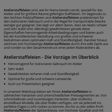
Atelierstaffeleien
sind, wie ihr Name bereits verrät, speziell für das
Atelier und für größere Räume gefertigte Staffeleien. Im Gegensatz zu
den leichten Feldstaffeleien sind
Atelierstaffeleien
prädestiniert für
den stationären Gebrauch und in der Regel für transportable Zwecke
weniger gut geeignet. Das liegt vor allem daran, dass sie relativ schwer
und sehr stabil sind. Allerdings gewährleisten gerade diese
Eigenschaften hervorragende Arbeitsbedingungen und bieten auch
bei der künstlerischen Gestaltung von großen und schweren
Keilrahmen einen optimalen Halt und Standfestigkeit. Darüber hinaus
zeichnen sich hochwertige
Atelierstaffeleien
durch ihre edle Optik aus
und runden so den Gesamteindruck eines jeden Malerateliers ab.
Atelierstaffeleien - Die Vorzüge im Überblick
Hervorragend für stationären Gebrauch im Atelier
Sehr stabil
Gewährleisten sicheren Halt und Standfestigkeit
Optimal für große und schwere Leinwände
Auch zur Präsentation geeignet
In unserem Webshop bieten wir Ihnen
Atelierstaffeleien
in
zahlreichen Varianten und unterschiedlichen Preissegmenten an. Von
schnörkellosen und zuverlässigen Varianten, über stufenlos
einstellbare Modelle, die über Rollen verfügen, um sie jederzeit ins
perfekte (Tages-) Licht rücken zu können, bis hin zu den edlen Profi-
Atelierstaffeleien
der Spitzenklasse, von höchster Qualität und mit