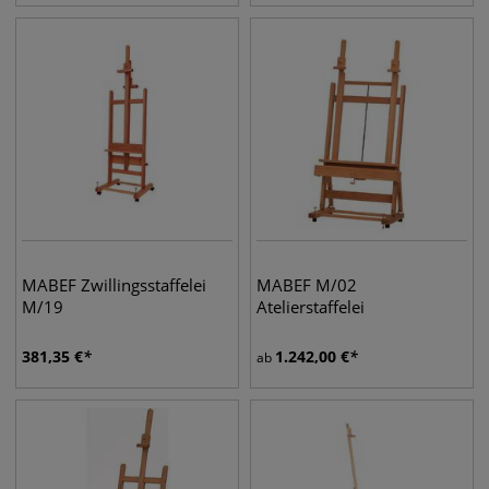
MABEF Zwillingsstaffelei
MABEF M/02
M/19
Atelierstaffelei
381,35
€
1.242,00
€
ab