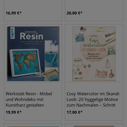
16,99
€
20,00
€
Werkstatt Resin - Möbel
Cosy Watercolor im Skandi-
und Wohndeko mit
Look: 20 hyggelige Motive
Kunstharz gestalten
zum Nachmalen – Schritt
für Schritt erklärt
19,99
€
17,00
€