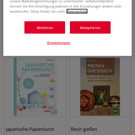
unsere Marketingbemühungen zu unterstützen. Selbstverständlich
können Sie Ihre Einwilligung jederzeit in den Einstellungen ändern oder
wiederrufen. Diese finden Sie unter
Datenschutz
Bildtransfer
Zauberhafte Papier-
Ablehnen
Akzeptieren
Werkstatt
Einstellungen
26,00
€
20,00
€
Japanische Papierkunst
Resin gießen