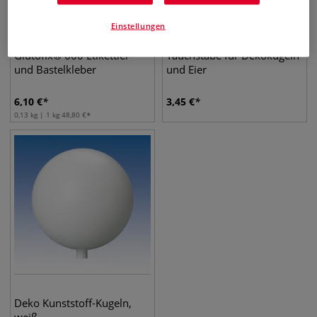
Einstellungen
Glutofix® 600 Etikettier-
Tauchstäbe für Dekokugeln
und Bastelkleber
und Eier
6,10
€
3,45
€
0,13 kg | 1 kg
48,80
€
Deko Kunststoff-Kugeln,