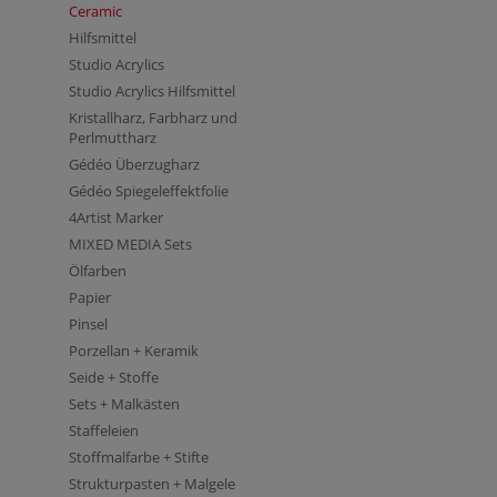
Ceramic
Hilfsmittel
Studio Acrylics
Studio Acrylics Hilfsmittel
Kristallharz, Farbharz und
Perlmuttharz
Gédéo Überzugharz
Gédéo Spiegeleffektfolie
4Artist Marker
MIXED MEDIA Sets
Ölfarben
Papier
Pinsel
Porzellan + Keramik
Seide + Stoffe
Sets + Malkästen
Staffeleien
Stoffmalfarbe + Stifte
Strukturpasten + Malgele