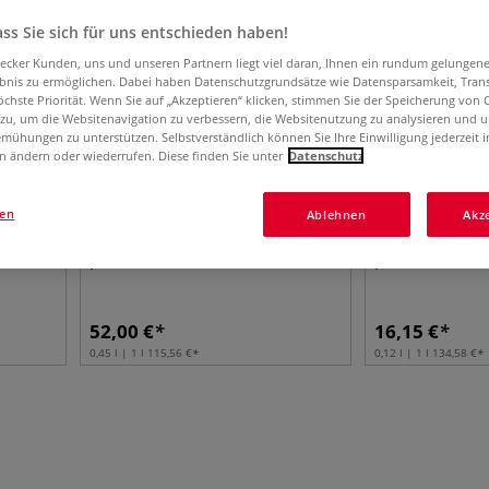
ss Sie sich für uns entschieden haben!
aecker Kunden, uns und unseren Partnern liegt viel daran, Ihnen ein rundum gelungen
ebnis zu ermöglichen. Dabei haben Datenschutzgrundsätze wie Datensparsamkeit, Tra
öchste Priorität. Wenn Sie auf „Akzeptieren“ klicken, stimmen Sie der Speicherung von 
 zu, um die Websitenavigation zu verbessern, die Websitenutzung zu analysieren und 
mühungen zu unterstützen. Selbstverständlich können Sie Ihre Einwilligung jederzeit 
n ändern oder wiederrufen. Diese finden Sie unter
Datenschutz
gen
Ablehnen
Akz
8 Farben
pébéo CERAMIC Collection Box
pébéo CÉRAMIC
52,00
€
16,15
€
0,45 l | 1 l
115,56
€
0,12 l | 1 l
134,58
€