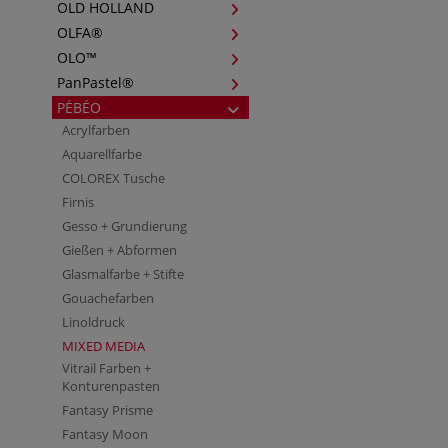
OLD HOLLAND
OLFA®
OLO™
PanPastel®
PÉBÉO
Acrylfarben
Aquarellfarbe
COLOREX Tusche
Firnis
Gesso + Grundierung
Gießen + Abformen
Glasmalfarbe + Stifte
Gouachefarben
Linoldruck
MIXED MEDIA
Vitrail Farben +
Konturenpasten
Fantasy Prisme
Fantasy Moon