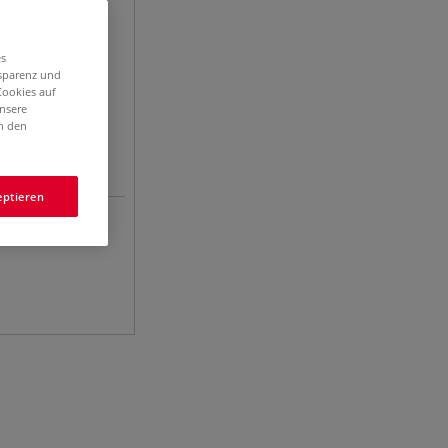
es
nsparenz und
Cookies auf
unsere
in den
eptieren
 6er-Set