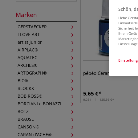
Schön, da
Marken
Liebe Gerst
Einkaufserl
GERSTAECKER
Sicherheit h
Ihrem Gerät
I LOVE ART
Marketingbe
artist junior
Einstellunge
AIRPLAC®
AQUATEC
Einstellun
ARCHES®
2
ARTOGRAPH®
pébéo Céramic Farben
BIC®
BLOCKX
5,65
€
BOB ROSS®
0,05 l | 1 l
125,56
€
BORCIANI e BONAZZI
BOTZ
BRAUSE
CANSON®
CARAN d'ACHE®