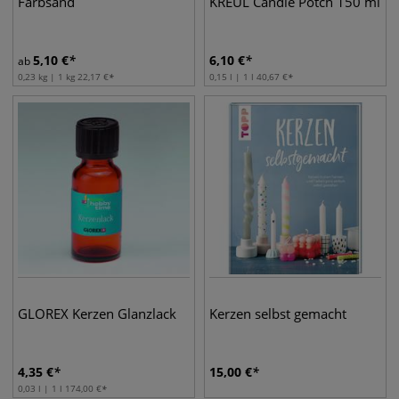
Farbsand
KREUL Candle Potch 150 ml
5,10
€
6,10
€
ab
0,23 kg | 1 kg
22,17
€
0,15 l | 1 l
40,67
€
GLOREX Kerzen Glanzlack
Kerzen selbst gemacht
4,35
€
15,00
€
0,03 l | 1 l
174,00
€