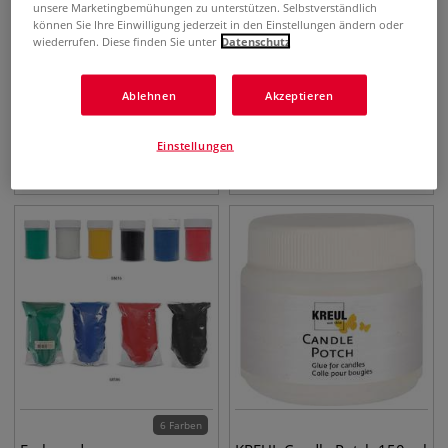
unsere Marketingbemühungen zu unterstützen. Selbstverständlich
können Sie Ihre Einwilligung jederzeit in den Einstellungen ändern oder
wiederrufen. Diese finden Sie unter
Datenschutz
Ablehnen
Akzeptieren
GERSTAECKER Rührhölzer
GLOREX
Wachsfarbpigmente
Einstellungen
1,30
€
3,75
€
ab
6 Farben