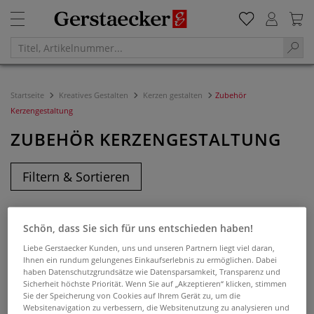
Startseite
Kreatives Gestalten
Kerzen gestalten
Zubehör
Kerzengestaltung
ZUBEHÖR KERZENGESTALTUNG
Filtern & Sortieren
Schön, dass Sie sich für uns entschieden haben!
Liebe Gerstaecker Kunden, uns und unseren Partnern liegt viel daran,
Ihnen ein rundum gelungenes Einkaufserlebnis zu ermöglichen. Dabei
haben Datenschutzgrundsätze wie Datensparsamkeit, Transparenz und
Sicherheit höchste Priorität. Wenn Sie auf „Akzeptieren“ klicken, stimmen
Sie der Speicherung von Cookies auf Ihrem Gerät zu, um die
Websitenavigation zu verbessern, die Websitenutzung zu analysieren und