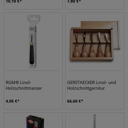
10,10
€
7,80
€
RGM® Linol-
GERSTAECKER Linol- und
Holzschnittmesser
Holzschnittgarnitur
4,05
€
66,60
€