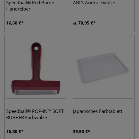
Speedball® Red Baron
ABIG Andruckwalze
Handreiber
16,60
€
70,95
€
ab
Speedball® POP-IN™ SOFT
Japanisches Farbtablett
RUBBER Farbwalze
16,30
€
39,50
€