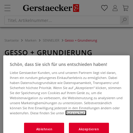
Startseite
Marken
SENNELIER
Gesso + Grundierung
GESSO + GRUNDIERUNG
Schön, dass Sie sich für uns entschieden haben!
Filtern & Sortieren
Liebe Gerstaecker Kunden, uns und unseren Partnern liegt viel daran,
Ihnen ein rundum gelungenes Einkaufserlebnis zu ermöglichen. Dabei
haben Datenschutzgrundsätze wie Datensparsamkeit, Transparenz und
Sicherheit höchste Priorität. Wenn Sie auf „Akzeptieren“ klicken, stimmen
Sie der Speicherung von Cookies auf Ihrem Gerät zu, um die
Websitenavigation zu verbessern, die Websitenutzung zu analysieren und
unsere Marketingbemühungen zu unterstützen. Selbstverständlich
können Sie Ihre Einwilligung jederzeit in den Einstellungen ändern oder
wiederrufen. Diese finden Sie unter
Datenschutz
Ablehnen
Akzeptieren