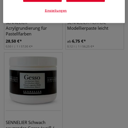
Einstellungen
SENNELIER
SENNELIER ACRYLIC
Acrylgrundierung für
Modellierpaste leicht
Pastellfarben
28,50
€
6,75
€
ab
0,50 l | 1 l
57,00
€
0,12 l | 1 l
56,25
€
SENNELIER Schwach