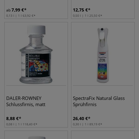
7,99
€
12,75
€
ab
0,13 l | 1 l
63,92
€
0,50 l | 1 l
25,50
€
DALER-ROWNEY
SpectraFix Natural Glass
Schlussfirnis, matt
Sprühfirnis
8,88
€
26,40
€
0,08 l | 1 l
118,40
€
0,30 l | 1 l
89,19
€