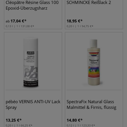
Cléopâtre Résine Glass 100
SCHMINCKE Reißlack 2
Epoxid-Überzugsharz
17,04
€
18,95
€
ab
0,13 l | 1 l
131,08
€
0,20 l | 1 l
94,75
€
pébéo VERNIS ANTI-UV Lack
SpectraFix Natural Glass
Spray
Malmittel & Firnis, flüssig
13,25
€
14,80
€
0,20 l | 1 l
66,25
€
0,12 l | 1 l
123,33
€