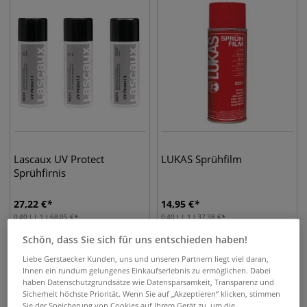
Lascaux UV Protect
LUKAS Sprühfilm
Sprühfirnis
27,22
€
14,95
€
0,40 l | 1 l
68,05
€
0,40 l | 1 l
37,38
€
Schön, dass Sie sich für uns entschieden haben!
Liebe Gerstaecker Kunden, uns und unseren Partnern liegt viel daran,
Ihnen ein rundum gelungenes Einkaufserlebnis zu ermöglichen. Dabei
haben Datenschutzgrundsätze wie Datensparsamkeit, Transparenz und
Sicherheit höchste Priorität. Wenn Sie auf „Akzeptieren“ klicken, stimmen
Sie der Speicherung von Cookies auf Ihrem Gerät zu, um die