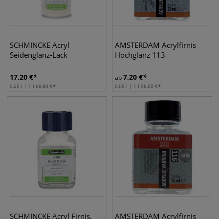
SCHMINCKE Acryl
AMSTERDAM Acrylfirnis
Seidenglanz-Lack
Hochglanz 113
17,20
€
7,20
€
ab
0,25 l | 1 l
68,80
€
0,08 l | 1 l
96,00
€
SCHMINCKE Acryl Firnis,
AMSTERDAM Acrylfirnis