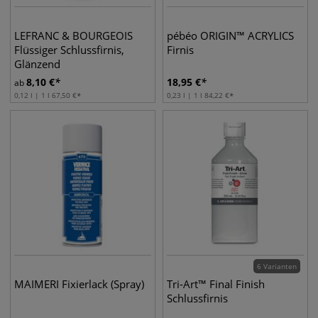
LEFRANC & BOURGEOIS
pébéo ORIGIN™ ACRYLICS
Flüssiger Schlussfirnis,
Firnis
Glänzend
8,10
€
18,95
€
ab
0,12 l | 1 l
67,50
€
0,23 l | 1 l
84,22
€
6 Varianten
MAIMERI Fixierlack (Spray)
Tri-Art™ Final Finish
Schlussfirnis