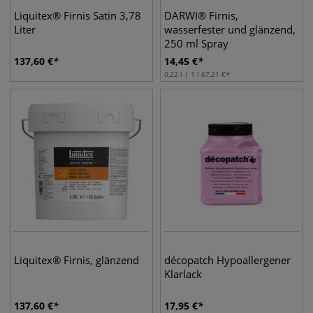
Liquitex® Firnis Satin 3,78
DARWI® Firnis,
Liter
wasserfester und glänzend,
250 ml Spray
137,60
€
14,45
€
0,22 l | 1 l
67,21
€
Liquitex® Firnis, glänzend
décopatch Hypoallergener
Klarlack
137,60
€
17,95
€