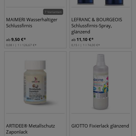
7 Varianten
MAIMERI Wasserhaltiger
LEFRANC & BOURGEOIS
Schlussfirnis
Schlussfirnis-Spray,
glänzend
9,50
€
11,10
€
ab
ab
0,08 l | 1 l
126,67
€
0,15 l | 1 l
74,00
€
ARTIDEE® Metallschutz
GIOTTO Fixierlack glänzend
Zaponlack