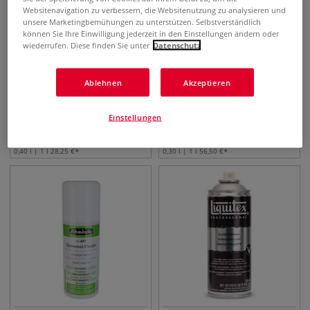
Websitenavigation zu verbessern, die Websitenutzung zu analysieren und
unsere Marketingbemühungen zu unterstützen. Selbstverständlich
können Sie Ihre Einwilligung jederzeit in den Einstellungen ändern oder
wiederrufen. Diese finden Sie unter
Datenschutz
Ablehnen
Akzeptieren
SENNELIER Anti-UV Firnis
SCHMINCKE Aerospray
Acryl Firnis
Einstellungen
11,30
€
16,95
€
0,40 l | 1 l
28,25
€
0,30 l | 1 l
56,50
€