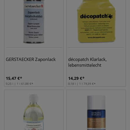
GERSTAECKER Zaponlack
décopatch Klarlack,
lebensmittelecht
15,47
€
14,29
€
0,25 l | 1 l
61,88
€
0,18 l | 1 l
79,39
€