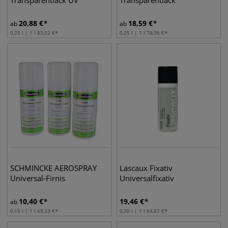
Transparentlack UV
Transparentlack
20,88
€
18,59
€
ab
ab
0,25 l | 1 l
83,52
€
0,25 l | 1 l
74,36
€
SCHMINCKE AEROSPRAY
Lascaux Fixativ
Universal-Firnis
Universalfixativ
10,40
€
19,46
€
ab
0,15 l | 1 l
69,33
€
0,30 l | 1 l
64,87
€