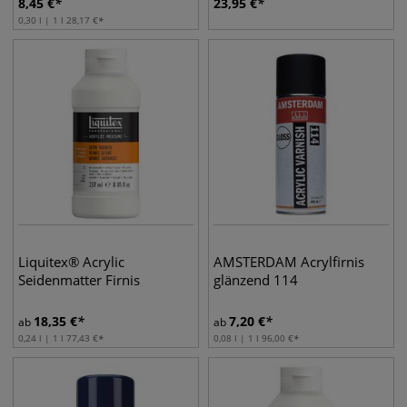
8,45
€
23,95
€
0,30 l | 1 l
28,17
€
Liquitex® Acrylic
AMSTERDAM Acrylfirnis
Seidenmatter Firnis
glänzend 114
18,35
€
7,20
€
ab
ab
0,24 l | 1 l
77,43
€
0,08 l | 1 l
96,00
€