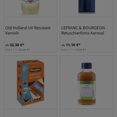
Old Holland UV Resistant
LEFRANC & BOURGEOIS
Varnish
Retuschierfirnis Aerosol
32,30
€
11,10
€
ab
ab
0,50 l | 1 l
64,60
€
0,15 l | 1 l
74,00
€