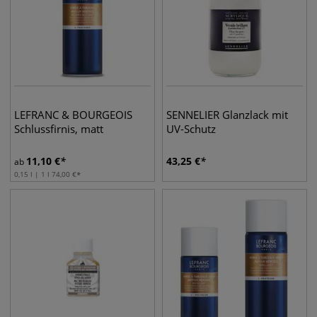
LEFRANC & BOURGEOIS
SENNELIER Glanzlack mit
Schlussfirnis, matt
UV-Schutz
11,10
€
43,25
€
ab
0,15 l | 1 l
74,00
€