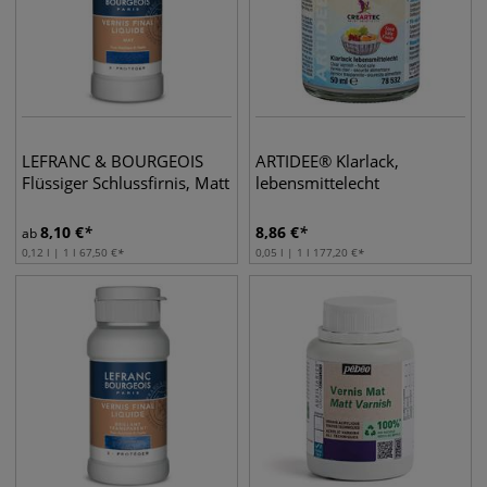
LEFRANC & BOURGEOIS
ARTIDEE® Klarlack,
Flüssiger Schlussfirnis, Matt
lebensmittelecht
8,10
€
8,86
€
ab
0,12 l | 1 l
67,50
€
0,05 l | 1 l
177,20
€