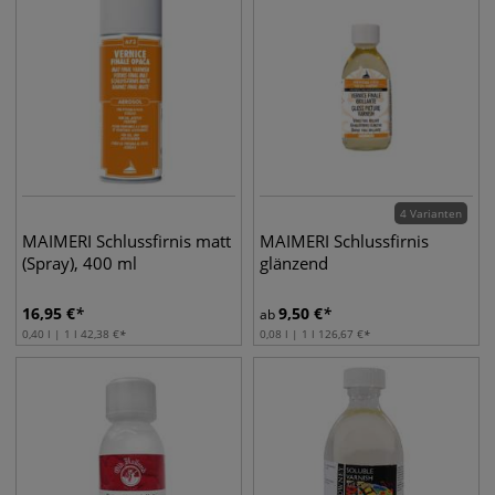
4 Varianten
MAIMERI Schlussfirnis matt
MAIMERI Schlussfirnis
(Spray), 400 ml
glänzend
16,95
€
9,50
€
ab
0,40 l | 1 l
42,38
€
0,08 l | 1 l
126,67
€