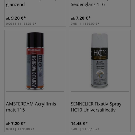
glänzend
Seidenglanz 116
9,20
€
7,20
€
ab
ab
0,06 l | 1 l
153,33
€
0,08 l | 1 l
96,00
€
AMSTERDAM Acrylfirnis
SENNELIER Fixativ-Spray
matt 115
HC10 Universalfixativ
7,20
€
14,45
€
ab
0,08 l | 1 l
96,00
€
0,40 l | 1 l
36,13
€