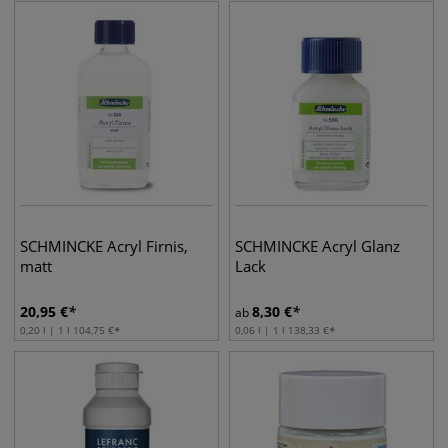
SCHMINCKE Acryl Firnis,
SCHMINCKE Acryl Glanz
matt
Lack
20,95
€
8,30
€
ab
0,20 l | 1 l
104,75
€
0,06 l | 1 l
138,33
€