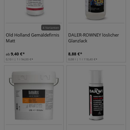
4 Varianten
Old Holland Gemäldefirnis
DALER-ROWNEY löslicher
Matt
Glanzlack
9,40
€
8,88
€
ab
0,10 l | 1 l
94,00
€
0,08 l | 1 l
118,40
€