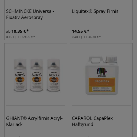
SCHMINCKE Universal-
Liquitex® Spray Firnis
Fixativ Aerospray
10,35
€
14,55
€
ab
0,15 l | 1 l
69,00
€
0,40 l | 1 l
36,38
€
GHIANT® Acrylfirnis Acryl-
CAPAROL CapaPlex
Klarlack
Haftgrund