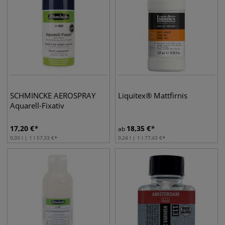
SCHMINCKE AEROSPRAY
Liquitex® Mattfirnis
Aquarell-Fixativ
17,20
€
18,35
€
ab
0,30 l | 1 l
57,33
€
0,24 l | 1 l
77,43
€