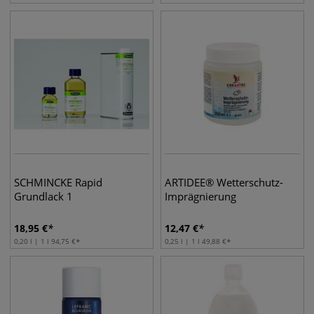
SCHMINCKE Rapid
ARTIDEE® Wetterschutz-
Grundlack 1
Imprägnierung
18,95
€
12,47
€
0,20 l | 1 l
94,75
€
0,25 l | 1 l
49,88
€