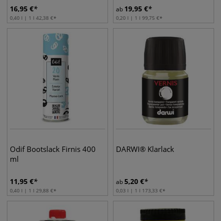
16,95
€
19,95
€
ab
0,40 l | 1 l
42,38
€
0,20 l | 1 l
99,75
€
Odif Bootslack Firnis 400
DARWI® Klarlack
ml
11,95
€
5,20
€
ab
0,40 l | 1 l
29,88
€
0,03 l | 1 l
173,33
€