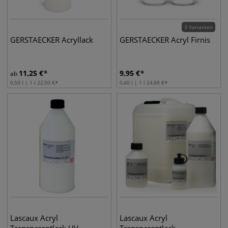
3 Varianten
GERSTAECKER Acryllack
GERSTAECKER Acryl Firnis
11,25
€
9,95
€
ab
0,50 l | 1 l
22,50
€
0,40 l | 1 l
24,88
€
Lascaux Acryl
Lascaux Acryl