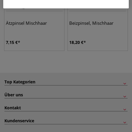
Ätzpinsel Mischhaar
Beizpinsel, Mischhaar
7,15
€
18,20
€
Top Kategorien
Über uns
Kontakt
Kundenservice