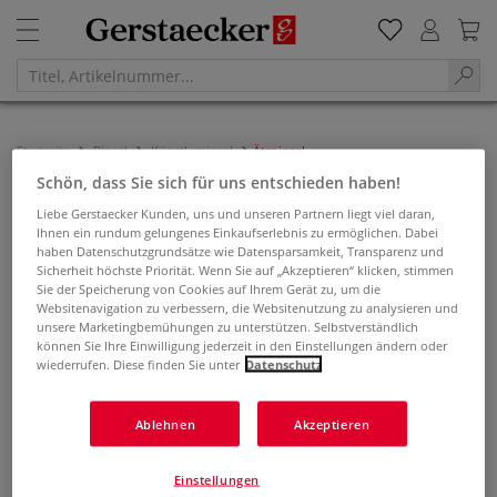
Startseite
Pinsel
Künstlerpinsel
Ätzpinsel
Schön, dass Sie sich für uns entschieden haben!
ÄTZPINSEL
Liebe Gerstaecker Kunden, uns und unseren Partnern liegt viel daran,
Ihnen ein rundum gelungenes Einkaufserlebnis zu ermöglichen. Dabei
Filtern & Sortieren
haben Datenschutzgrundsätze wie Datensparsamkeit, Transparenz und
Sicherheit höchste Priorität. Wenn Sie auf „Akzeptieren“ klicken, stimmen
Sie der Speicherung von Cookies auf Ihrem Gerät zu, um die
Websitenavigation zu verbessern, die Websitenutzung zu analysieren und
unsere Marketingbemühungen zu unterstützen. Selbstverständlich
können Sie Ihre Einwilligung jederzeit in den Einstellungen ändern oder
wiederrufen. Diese finden Sie unter
Datenschutz
Ablehnen
Akzeptieren
Einstellungen