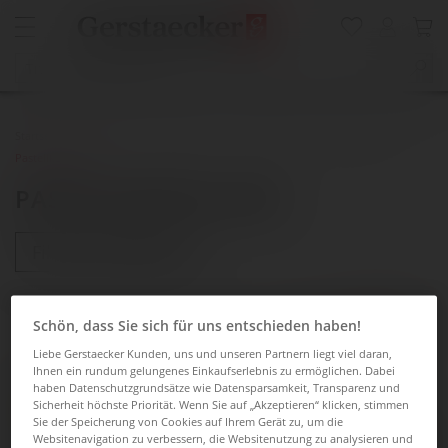
Startseite
Zeichnen + Grafik Design
Aufbewahrung + Präsentation
Pastellkästen leer
PASTELLKÄSTEN LEER
Filtern & Sortieren
Schön, dass Sie sich für uns entschieden haben!
Liebe Gerstaecker Kunden, uns und unseren Partnern liegt viel daran,
Ihnen ein rundum gelungenes Einkaufserlebnis zu ermöglichen. Dabei
haben Datenschutzgrundsätze wie Datensparsamkeit, Transparenz und
Sicherheit höchste Priorität. Wenn Sie auf „Akzeptieren“ klicken, stimmen
Sie der Speicherung von Cookies auf Ihrem Gerät zu, um die
Websitenavigation zu verbessern, die Websitenutzung zu analysieren und