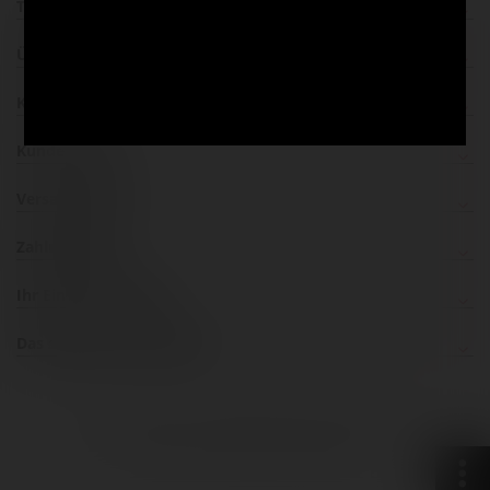
Top Kategorien
Über uns
Kontakt
Kundenservice
Versandpartner
Zahlungsarten
Ihr Einkauf ist sicher
Das sagen unsere Kunden
inklusive 19% bzw. 7% MwSt, ggf. zuzüglich
Versandkosten
.
© 2026 Johannes GERSTAECKER Verlag GmbH