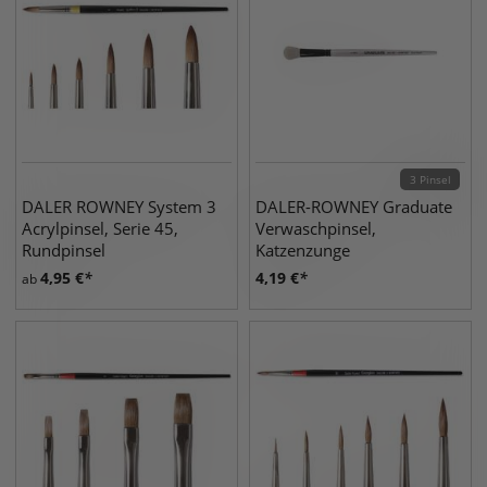
3 Pinsel
DALER ROWNEY System 3
DALER-ROWNEY Graduate
Acrylpinsel, Serie 45,
Verwaschpinsel,
Rundpinsel
Katzenzunge
Ziegenhaarpinsel
4,95
€
4,19
€
ab