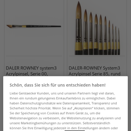
DALER ROWNEY system3
DALER-ROWNEY System3
Acrylpinsel, Serie 00,
Acrylpinsel Serie 85, rund
Schwertpinsel
Schön, dass Sie sich für uns entschieden haben!
4,95
€
4,95
€
ab
Liebe Gerstaecker Kunden, uns und unseren Partnern liegt viel daran,
Ihnen ein rundum gelungenes Einkaufserlebnis zu ermöglichen. Dabei
haben Datenschutzgrundsätze wie Datensparsamkeit, Transparenz und
Sicherheit höchste Priorität. Wenn Sie auf „Akzeptieren“ klicken, stimmen
Sie der Speicherung von Cookies auf Ihrem Gerät zu, um die
Websitenavigation zu verbessern, die Websitenutzung zu analysieren und
unsere Marketingbemühungen zu unterstützen. Selbstverständlich
können Sie Ihre Einwilligung jederzeit in den Einstellungen ändern oder