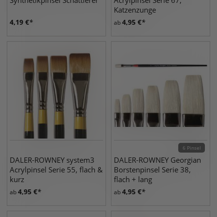
Synthetikpinsel Schattierer
Acrylpinsel Serie 67,
Katzenzunge
4,19
€
4,95
€
ab
6 Pinsel
DALER-ROWNEY system3
DALER-ROWNEY Georgian
Acrylpinsel Serie 55, flach &
Borstenpinsel Serie 38,
kurz
flach + lang
4,95
€
4,95
€
ab
ab