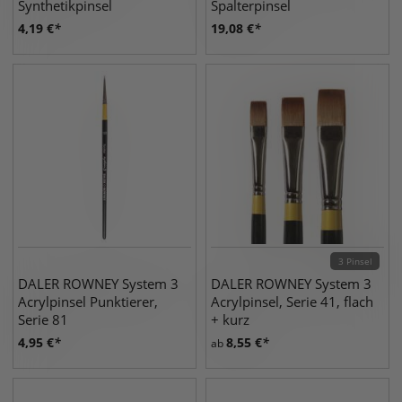
Synthetikpinsel
Spalterpinsel
4,19
€
19,08
€
3 Pinsel
DALER ROWNEY System 3
DALER ROWNEY System 3
Acrylpinsel Punktierer,
Acrylpinsel, Serie 41, flach
Serie 81
+ kurz
4,95
€
8,55
€
ab