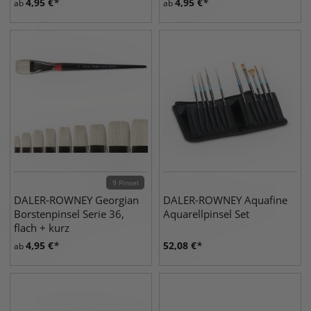
4,95
€
4,95
€
ab
ab
9 Pinsel
DALER-ROWNEY Georgian
DALER-ROWNEY Aquafine
Borstenpinsel Serie 36,
Aquarellpinsel Set
flach + kurz
4,95
€
52,08
€
ab