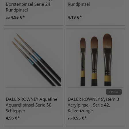
Borstenpinsel Serie 24,
Rundpinsel
Rundpinsel
4,95
€
4,19
€
ab
3 Pinsel
DALER-ROWNEY Aquafine
DALER ROWNEY System 3
Aquarellpinsel Serie 50,
Acrylpinsel , Serie 42,
Schlepper
Katzenzunge
4,95
€
8,55
€
ab