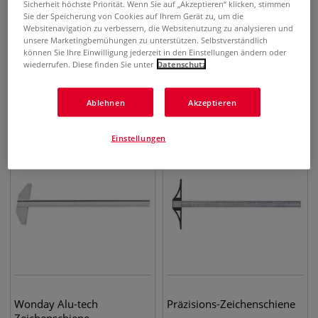
Sicherheit höchste Priorität. Wenn Sie auf „Akzeptieren“ klicken, stimmen
Sie der Speicherung von Cookies auf Ihrem Gerät zu, um die
Websitenavigation zu verbessern, die Websitenutzung zu analysieren und
unsere Marketingbemühungen zu unterstützen. Selbstverständlich
können Sie Ihre Einwilligung jederzeit in den Einstellungen ändern oder
Zeichenschiene
RUMOLD Alu-
wiederrufen. Diese finden Sie unter
Datenschutz
Präzisionszeichenschiene
8,10
€
54,00
€
ab
ab
Ablehnen
Akzeptieren
Einstellungen
Wonday Alu-tech
Präzisions-Zeichenschiene