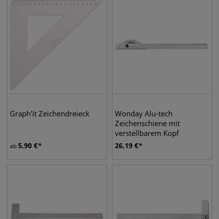
Graph'it Zeichendreieck
Wonday Alu-tech
Zeichenschiene mit
verstellbarem Kopf
5,90
€
26,19
€
ab