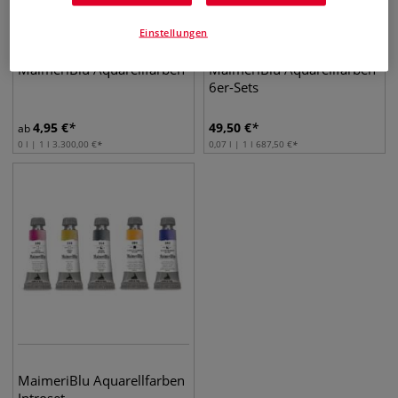
Einstellungen
91 Farben
5 Sets
MaimeriBlu Aquarellfarben
MaimeriBlu Aquarellfarben
6er-Sets
4,95
€
49,50
€
ab
0 l | 1 l
3.300,00
€
0,07 l | 1 l
687,50
€
MaimeriBlu Aquarellfarben