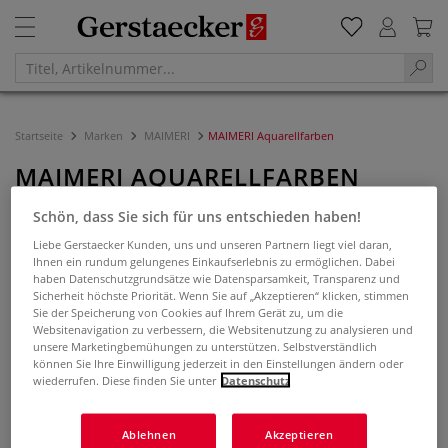
Startseite
Marken
MAIMERI
MAIMERI Aquarellfarben
MAIMERI AQUARELLFARBEN
Schön, dass Sie sich für uns entschieden haben!
Filtern & Sortieren
Liebe Gerstaecker Kunden, uns und unseren Partnern liegt viel daran,
Ihnen ein rundum gelungenes Einkaufserlebnis zu ermöglichen. Dabei
haben Datenschutzgrundsätze wie Datensparsamkeit, Transparenz und
Sicherheit höchste Priorität. Wenn Sie auf „Akzeptieren“ klicken, stimmen
Sie der Speicherung von Cookies auf Ihrem Gerät zu, um die
Websitenavigation zu verbessern, die Websitenutzung zu analysieren und
unsere Marketingbemühungen zu unterstützen. Selbstverständlich
können Sie Ihre Einwilligung jederzeit in den Einstellungen ändern oder
wiederrufen. Diese finden Sie unter
Datenschutz
Ablehnen
Akzeptieren