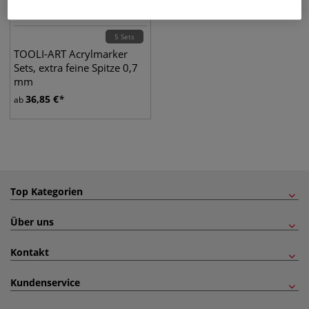
5 Sets
TOOLI-ART Acrylmarker
Sets, extra feine Spitze 0,7
mm
36,85
€
ab
Top Kategorien
Über uns
Kontakt
Kundenservice