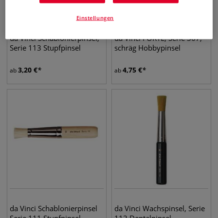
Einstellungen
11 Pinsel
3 Pinsel
da Vinci Schablonierpinsel,
da Vinci FORTE, Serie 367,
Serie 113 Stupfpinsel
schräg Hobbypinsel
3,20
€
4,75
€
ab
ab
da Vinci Schablonierpinsel
da Vinci Wachspinsel, Serie