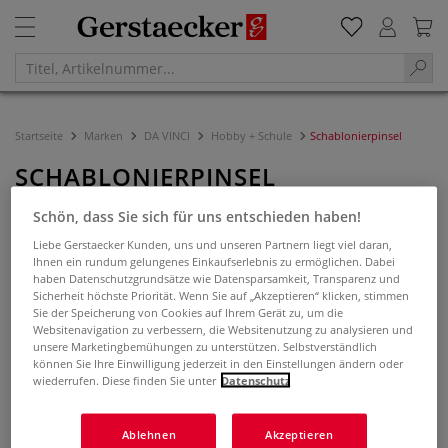
Startseite
Marken
DA VINCI
Hobby + Schule
Schablonierpinsel
SCHABLONIERPINSEL
Schön, dass Sie sich für uns entschieden haben!
Filtern & Sortieren
Liebe Gerstaecker Kunden, uns und unseren Partnern liegt viel daran,
Ihnen ein rundum gelungenes Einkaufserlebnis zu ermöglichen. Dabei
haben Datenschutzgrundsätze wie Datensparsamkeit, Transparenz und
Sicherheit höchste Priorität. Wenn Sie auf „Akzeptieren“ klicken, stimmen
Sie der Speicherung von Cookies auf Ihrem Gerät zu, um die
Websitenavigation zu verbessern, die Websitenutzung zu analysieren und
unsere Marketingbemühungen zu unterstützen. Selbstverständlich
können Sie Ihre Einwilligung jederzeit in den Einstellungen ändern oder
wiederrufen. Diese finden Sie unter
Datenschutz
Ablehnen
Akzeptieren