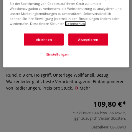
Sie der Speicherung von Cookies auf Ihrem Gerät zu, um die
Websitenavigation zu verbessern, die Websitenutzung zu analysieren und
unsere Marketingbemühungen zu unterstützen. Selbstverständlich
können Sie Ihre Einwilligung jederzeit in den Einstellungen ändern oder
wiederrufen. Diese finden Sie unter
Datenschutz
Ablehnen
Akzeptieren
Ledertampon
Einstellungen
1 Bewertung
Rund, d 9 cm, Holzgriff, Unterlage Wollflanell, Bezug
Walzenleder glatt, beste Verarbeitung, zum Eintamponieren
von Radierungen. Preis pro Stück.
Mehr
109,80 €
inklusive 19% bzw. 7% MwSt,
ggf. zuzüglich
Versandkosten
.
Bestell-Nr.
08-38940