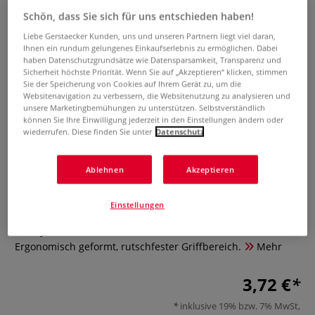
Schön, dass Sie sich für uns entschieden haben!
Liebe Gerstaecker Kunden, uns und unseren Partnern liegt viel daran,
Ihnen ein rundum gelungenes Einkaufserlebnis zu ermöglichen. Dabei
haben Datenschutzgrundsätze wie Datensparsamkeit, Transparenz und
Sicherheit höchste Priorität. Wenn Sie auf „Akzeptieren“ klicken, stimmen
Sie der Speicherung von Cookies auf Ihrem Gerät zu, um die
Websitenavigation zu verbessern, die Websitenutzung zu analysieren und
unsere Marketingbemühungen zu unterstützen. Selbstverständlich
können Sie Ihre Einwilligung jederzeit in den Einstellungen ändern oder
wiederrufen. Diese finden Sie unter
Datenschutz
BIC® Experience Zirkel
Ablehnen
Akzeptieren
0 Bewertungen
Einstellungen
Der BIC® Experience Zirkel ist ideal geeignet für Schule und
Hobby. Inklusive Halter und Bleistift. Benutzerfreundlich:
Ergonomisch geformt, rutschfester Griffbereich.
Mehr
3,72 €
inklusive 19% bzw. 7% MwSt,