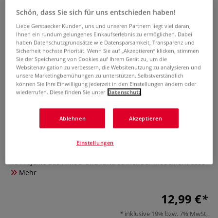
Schön, dass Sie sich für uns entschieden haben!
Liebe Gerstaecker Kunden, uns und unseren Partnern liegt viel daran,
Ihnen ein rundum gelungenes Einkaufserlebnis zu ermöglichen. Dabei
haben Datenschutzgrundsätze wie Datensparsamkeit, Transparenz und
Sicherheit höchste Priorität. Wenn Sie auf „Akzeptieren“ klicken, stimmen
Sie der Speicherung von Cookies auf Ihrem Gerät zu, um die
Websitenavigation zu verbessern, die Websitenutzung zu analysieren und
unsere Marketingbemühungen zu unterstützen. Selbstverständlich
können Sie Ihre Einwilligung jederzeit in den Einstellungen ändern oder
wiederrufen. Diese finden Sie unter
Datenschutz
Kleine kreative Auszeit: Süße
Ablehnen
Akzeptieren
Deko modellieren
Einstellungen
0 Bewertungen
46 Projekte aus Fimo® und lufttrocknender Modelliermasse
Mehr
12,99 €
inklusive 19% bzw. 7% MwSt,