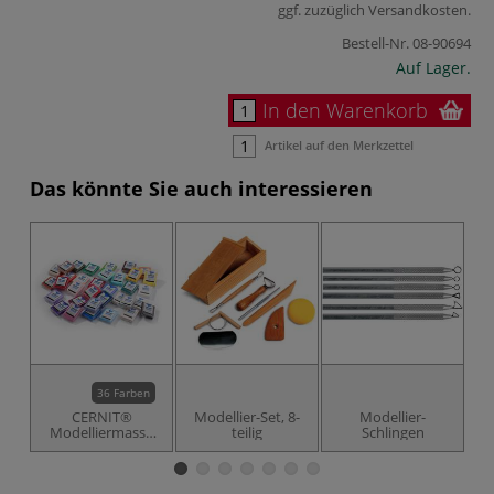
ggf. zuzüglich
Versandkosten
.
Bestell-Nr.
08-90694
Auf Lager.
In den Warenkorb
Artikel auf den Merkzettel
Das könnte Sie auch interessieren
36 Farben
CERNIT®
Modellier-Set, 8-
Modellier-
Modelliermasse
teilig
Schlingen
M
N° 1