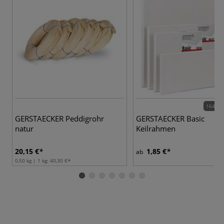
164 Va
GERSTAECKER Peddigrohr
GERSTAECKER Basic
natur
Keilrahmen
20,15 €
1,85 €
ab
0,50 kg | 1 kg:
40,30 €