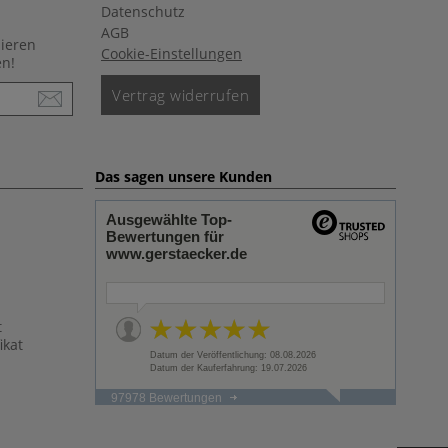
Datenschutz
AGB
nieren
Cookie-Einstellungen
en!
Vertrag widerrufen
Das sagen unsere Kunden
Ausgewählte Top-
Bewertungen für
www.gerstaecker.de
t
ikat
Datum der Veröffentlichung: 08.08.2026
Datum der Kauferfahrung: 19.07.2026
97978 Bewertungen