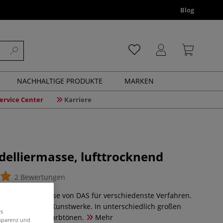
Blog
NACHHALTIGE PRODUKTE
MARKEN
ervice Center
Karriere
elliermasse, lufttrocknend
2 Bewertungen
de Modelliermasse von DAS für verschiedenste Verfahren.
ile und robuste Kunstwerke. In unterschiedlich großen
es
erschiedenen Farbtönen.
Mehr
nsparenz und