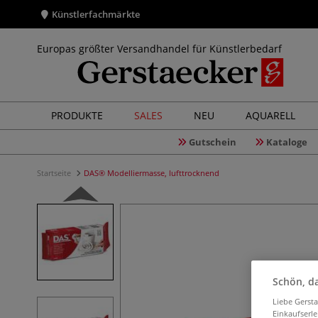
Künstlerfachmärkte
Europas größter Versandhandel für Künstlerbedarf
PRODUKTE
SALES
NEU
AQUARELL
Gutschein
Kataloge
Startseite
DAS® Modelliermasse, lufttrocknend
Schön, da
Liebe Gerst
Einkaufserl