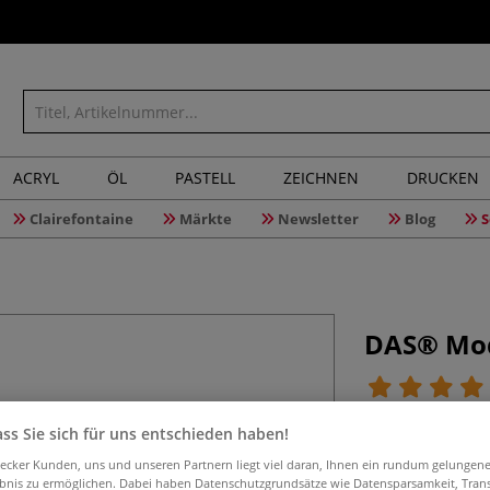
ACRYL
ÖL
PASTELL
ZEICHNEN
DRUCKEN
Clairefontaine
Märkte
Newsletter
Blog
S
DAS® Mod
Die lufttrocknen
ss Sie sich für uns entschieden haben!
Optimal für stab
aecker Kunden, uns und unseren Partnern liegt viel daran, Ihnen ein rundum gelungen
Packungen und v
ebnis zu ermöglichen. Dabei haben Datenschutzgrundsätze wie Datensparsamkeit, Tra