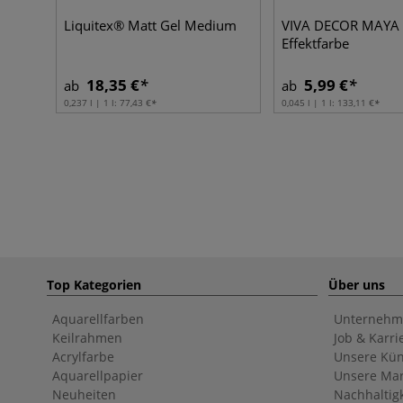
Liquitex® Matt Gel Medium
VIVA DECOR MAYA 
Effektfarbe
18,35 €
5,99 €
ab
ab
0,237 l | 1 l:
77,43 €
0,045 l | 1 l:
133,11 €
Top Kategorien
Über uns
Aquarellfarben
Unternehm
Keilrahmen
Job & Karri
Acrylfarbe
Unsere Kün
Aquarellpapier
Unsere Ma
Neuheiten
Nachhaltigk