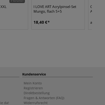
3 Varianten
 XXL
I LOVE ART Acrylpinsel-Set
Clairefo
Mungo, flach 5+5
Acrylmal
18,40 €
15,8
ab
Kundenservice
Mein Konto
Registrieren
Direktbestellung
Fragen & Antworten (FAQ)
ie da!
Widerrufsrecht