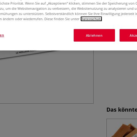
öchste Priorität. Wenn Sie auf „Akzeptieren“ klicken, stimmen Sie der Speicherung von 
 zu, um die Websitenavigation zu verbessern, die Websitenutzung zu analysieren und 
mühungen zu unterstützen. Selbstverständlich können Sie Ihre Einwilligung jederzeit 
n ändern oder wiederrufen. Diese finden Sie unter
Datenschutz
gen
Ablehnen
Akz
Das könnte