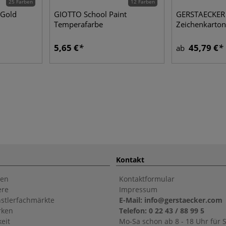
25 Farben
12 Farben
Gold
GIOTTO School Paint
GERSTAECKER
Temperafarbe
Zeichenkarton
5,65 €
45,79 €
ab
Kontakt
en
Kontaktformular
ere
Impressum
stlerfachmärkte
E-Mail: info@gerstaecker.com
rken
Telefon: 0 22 43 / 88 99 5
eit
Mo-Sa schon ab 8 - 18 Uhr für S