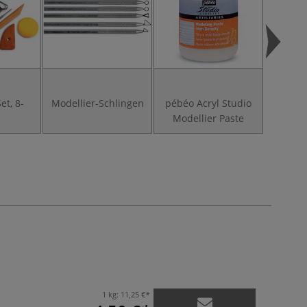
et, 8-
Modellier-Schlingen
pébéo Acryl Studio
Modell
Modellier Paste
1 kg:
11,25 €