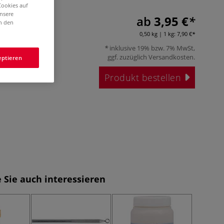
Cookies auf
unsere
ab
3,95 €
in den
0,50 kg | 1 kg:
7,90 €
inklusive 19% bzw. 7% MwSt,
ggf. zuzüglich
Versandkosten
.
eptieren
Produkt bestellen
 Sie auch interessieren