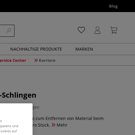
Blog
NACHHALTIGE PRODUKTE
MARKEN
ervice Center
Karriere
-Schlingen
0 Bewertungen
en (Länge: 13 cm) zum Entfernen von Material beim
es
Töpfern. Preis pro Stück.
Mehr
nsparenz und
Cookies auf