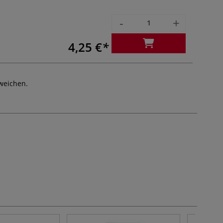
-
+
4,25 €
weichen.