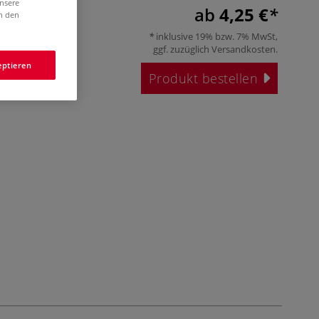
unsere
ab
4,25 €
in den
inklusive 19% bzw. 7% MwSt,
ggf. zuzüglich
Versandkosten
.
eptieren
Produkt bestellen