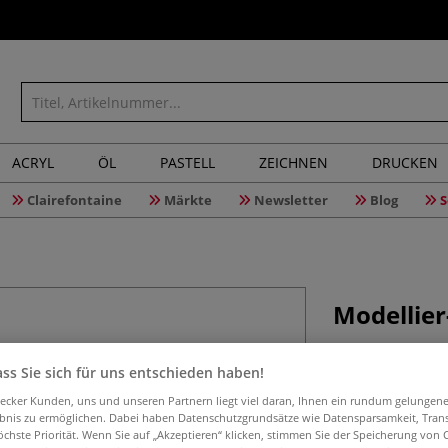
ACRYL
ÖL
PASTELL
ZEICHNEN
DRUCKEN
Clairefontaine
Märkte
Newsletter
Blog
S
Modellier
ss Sie sich für uns entschieden haben!
Modellierschling
aecker Kunden, uns und unseren Partnern liegt viel daran, Ihnen ein rundum gelungen
Modellieren und 
ebnis zu ermöglichen. Dabei haben Datenschutzgrundsätze wie Datensparsamkeit, Tra
öchste Priorität. Wenn Sie auf „Akzeptieren“ klicken, stimmen Sie der Speicherung von 