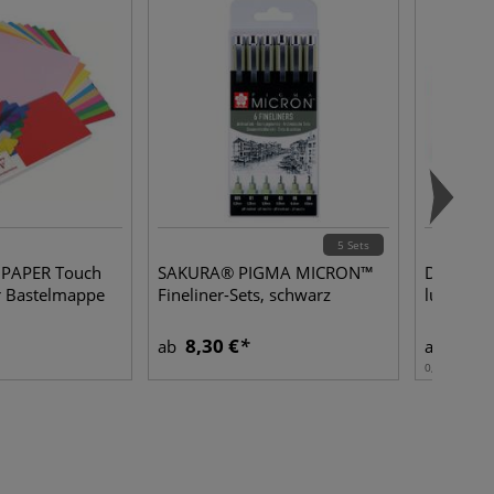
5 Sets
e PAPER Touch
SAKURA® PIGMA MICRON™
DAS® Mo
r Bastelmappe
Fineliner-Sets, schwarz
lufttroc
8,30 €
3,95
ab
ab
0,50 kg | 1 k