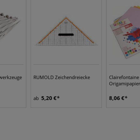
werkzeuge
RUMOLD Zeichendreiecke
Clairefontain
Origamipapie
5,20 €
8,06 €
ab