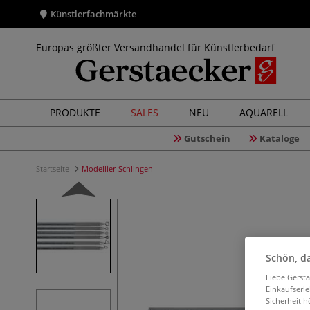
Künstlerfachmärkte
Europas größter Versandhandel für Künstlerbedarf
PRODUKTE
SALES
NEU
AQUARELL
Gutschein
Kataloge
Startseite
Modellier-Schlingen
Schön, da
Liebe Gerst
Einkaufserl
Sicherheit h