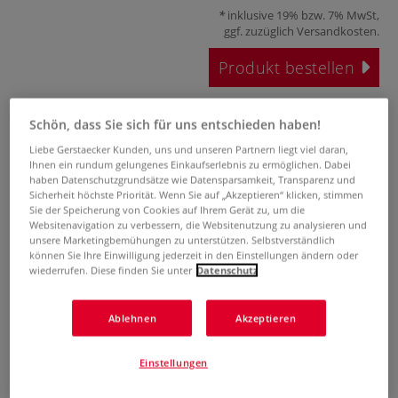
inklusive 19% bzw. 7% MwSt,
ggf. zuzüglich
Versandkosten
.
Produkt bestellen
Das könnte Sie auch interessieren
Schön, dass Sie sich für uns entschieden haben!
Liebe Gerstaecker Kunden, uns und unseren Partnern liegt viel daran,
Ihnen ein rundum gelungenes Einkaufserlebnis zu ermöglichen. Dabei
haben Datenschutzgrundsätze wie Datensparsamkeit, Transparenz und
Sicherheit höchste Priorität. Wenn Sie auf „Akzeptieren“ klicken, stimmen
Sie der Speicherung von Cookies auf Ihrem Gerät zu, um die
Websitenavigation zu verbessern, die Websitenutzung zu analysieren und
unsere Marketingbemühungen zu unterstützen. Selbstverständlich
können Sie Ihre Einwilligung jederzeit in den Einstellungen ändern oder
wiederrufen. Diese finden Sie unter
Datenschutz
24 Farben
Hahnemühle
Farbiges
GERSTAECKER
Acrylmalkarton
Peddigrohr
Peddigrohr
P
Bogen
geräuchert
Ablehnen
Akzeptieren
Einstellungen