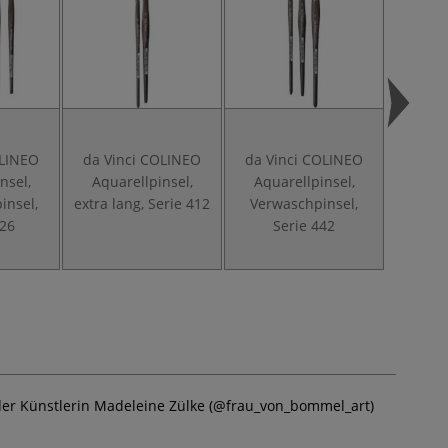
OLINEO
da Vinci COLINEO
da Vinci COLINEO
da Vi
nsel,
Aquarellpinsel,
Aquarellpinsel,
Se
insel,
extra lang, Serie 412
Verwaschpinsel,
Schw
526
Serie 442
schräg
r Künstlerin Madeleine Zülke (@frau_von_bommel_art)