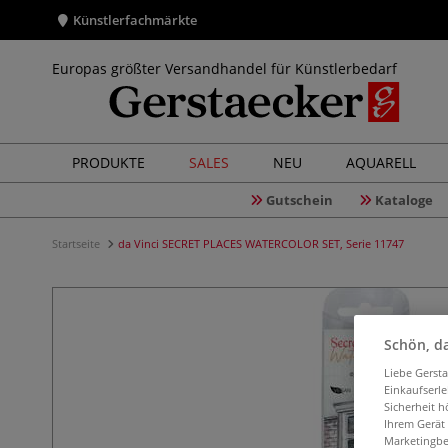
Künstlerfachmärkte
Europas größter Versandhandel für Künstlerbedarf
PRODUKTE
SALES
NEU
AQUARELL
Gutschein
Kataloge
Startseite
da Vinci SECRET PLACES WATERCOLOR SET, Serie 11747
Schön, da
Liebe Gerst
Einkaufserl
Sicherheit h
Ihrem Gerät
Marketingbe