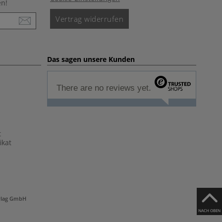
en!
Vertrag widerrufen
Das sagen unsere Kunden
There are no reviews yet.
t
ikat
rlag GmbH
NACH OBEN