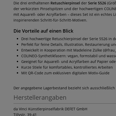
Die drei enthaltenen
Retuschierpinsel
der
Serie 5526
(Größ
der verkürzten Pinselspitzen und der hochwertigen COLINE
mit Aquarell- oder Acrylfarben – dieses Set ist ein echtes
inspirierenden Schritt-für-Schritt-Motiven.
Die Vorteile auf einen Blick
Drei hochwertige Retuschierpinsel der Serie 5526 in d
Perfekt für feine Details, Illustration, Restaurierung 
Entwickelt in Kooperation mit Madeleine Zülke (@fra
COLINEO-Synthetikfasern: vegan, formstabil und wa
Geeignet für Aquarell- und Acrylfarben auf Papier od
Kurze Stiele für komfortables, kontrolliertes Arbeiten
Mit QR-Code zum exklusiven digitalen Motiv-Guide
Der angegebene Lagerbestand bezieht sich ausschließlich
Herstellerangaben
da Vinci Künstlerpinselfabrik DEFET GmbH
Tillystr. 39-41