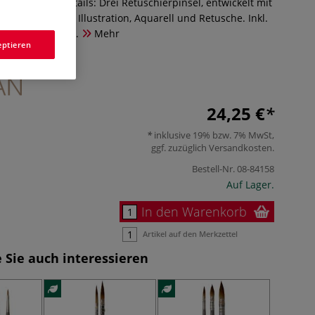
t für feinste Details: Drei Retuschierpinsel, entwickelt mit
art. Ideal für Illustration, Aquarell und Retusche. Inkl.
lusiven Motiven.
Mehr
eptieren
24,25 €
inklusive 19% bzw. 7% MwSt,
ggf. zuzüglich
Versandkosten
.
Bestell-Nr.
08-84158
Auf Lager.
In den Warenkorb
Artikel auf den Merkzettel
 Sie auch interessieren