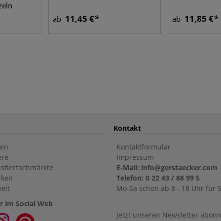
zeln
11,45 €
11,85 €
ab
ab
Kontakt
en
Kontaktformular
ere
Impressum
stlerfachmärkte
E-Mail: info@gerstaecker.com
rken
Telefon: 0 22 43 / 88 99 5
eit
Mo-Sa schon ab 8 - 18 Uhr für S
r im Social Web
Jetzt unseren Newsletter abon