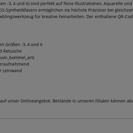
en -3, 4 und 6) sind perfekt auf feine Illustrationen, Aquarelle un
O-Synthetikfasern ermöglichen sie höchste Präzision bei gleichzei
 Lieblingswerkzeug für kreative Feinarbeiten. Der enthaltene QR-Co
en Größen -3, 4 und 6
und Retusche
u_von_bommel_art)
sseraufnehmend
er Leinwand
 auf unser Onlineangebot. Bestände in unseren Filialen können ab