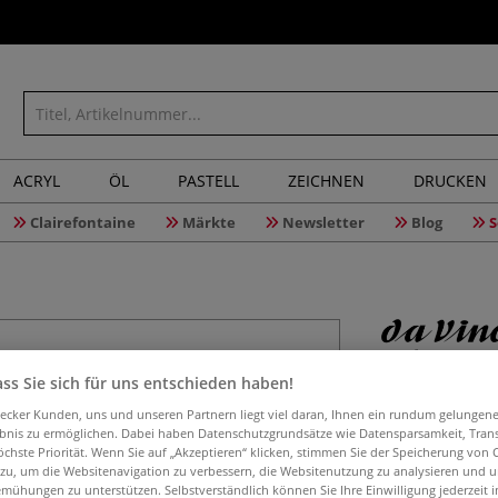
ACRYL
ÖL
PASTELL
ZEICHNEN
DRUCKEN
Clairefontaine
Märkte
Newsletter
Blog
S
da Vinci
ss Sie sich für uns entschieden haben!
Serie 117
aecker Kunden, uns und unseren Partnern liegt viel daran, Ihnen ein rundum gelungen
ebnis zu ermöglichen. Dabei haben Datenschutzgrundsätze wie Datensparsamkeit, Tra
öchste Priorität. Wenn Sie auf „Akzeptieren“ klicken, stimmen Sie der Speicherung von 
 zu, um die Websitenavigation zu verbessern, die Websitenutzung zu analysieren und 
mühungen zu unterstützen. Selbstverständlich können Sie Ihre Einwilligung jederzeit 