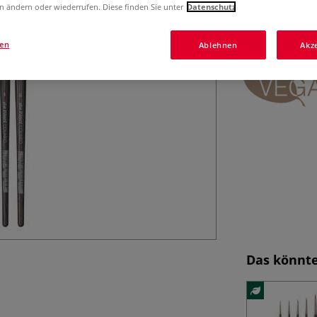
Aquarellpinsel-Se
n ändern oder wiederrufen. Diese finden Sie unter
Datenschutz
@frau_von_bommel_
QR-Guide mit exk
gen
Ablehnen
Akz
Das könnte