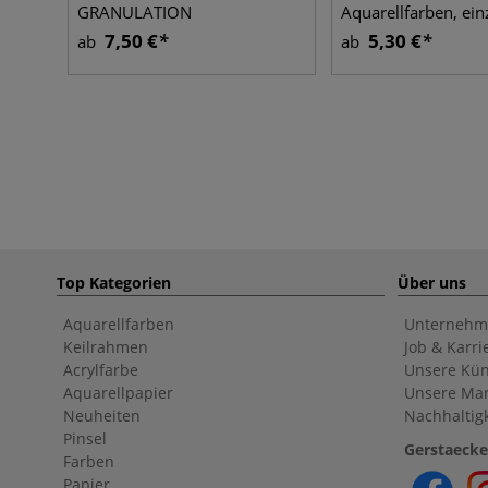
GRANULATION
Aquarellfarben, ein
7,50 €
5,30 €
ab
ab
Top Kategorien
Über uns
Aquarellfarben
Unternehm
Keilrahmen
Job & Karri
Acrylfarbe
Unsere Kün
Aquarellpapier
Unsere Ma
Neuheiten
Nachhaltigk
Pinsel
Gerstaecke
Farben
Papier