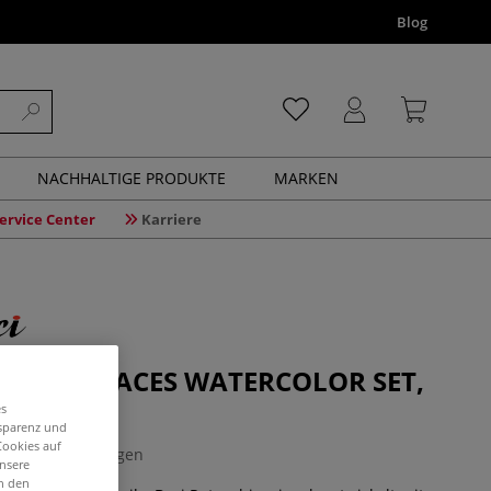
Blog
NACHHALTIGE PRODUKTE
MARKEN
ervice Center
Karriere
 SECRET PLACES WATERCOLOR SET,
47
es
nsparenz und
Cookies auf
0 Bewertungen
unsere
in den