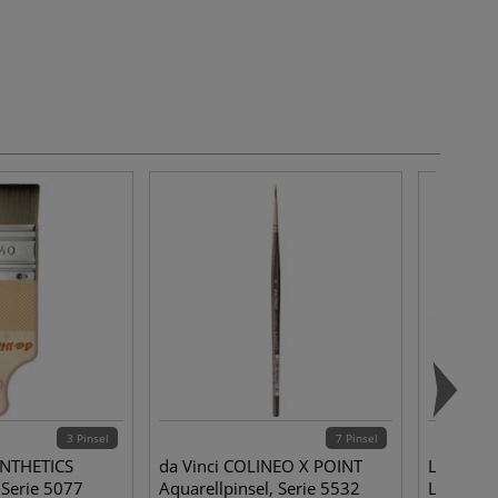
3 Pinsel
7 Pinsel
SYNTHETICS
da Vinci COLINEO X POINT
Léonard D
 Serie 5077
Aquarellpinsel, Serie 5532
L5000-2,