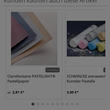
Kunden kauften auch diese Artikel
16 Farben
400 
Clairefontaine PASTELMAT®
SCHMINCKE extraweiche
Pastellpapier
Künstler-Pastelle
2,81 €
3,90 €
ab