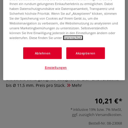
Ihnen ein rundum gelungenes Einkaufserlebnis zu ermöglichen. Dabei
haben Datenschutzgrundsätze wie Datensparsamkeit, Transparenz und
Sicherheit höchste Priorität. Wenn Sie auf „Akzeptieren“ klicken, stimmen
Sie der Speicherung von Cookies auf Ihrem Gerät zu, um die
Websitenavigation zu verbessern, die Websitenutzung zu analysieren und
unsere Marketingbemühungen zu unterstützen. Selbstverständlich
können Sie Ihre Einwilligung jederzeit in den Einstellungen ändern oder
wiederrufen. Diese finden Sie unter
Datenschutz
DAHLE® 133 Spitzmaschine
Ablehnen
Akzeptieren
5 Bewertungen
Einstellungen
Die DAHLE® 133 Spitzmaschine ist für normale bis
extradicke Stifte geeignet. Geeignet für Blei- und Farbstifte
bis Ø 11,5 mm. Preis pro Stück.
Mehr
10,21 €
inklusive 19% bzw. 7% MwSt,
ggf. zuzüglich
Versandkosten
.
Bestell-Nr.
08-23068