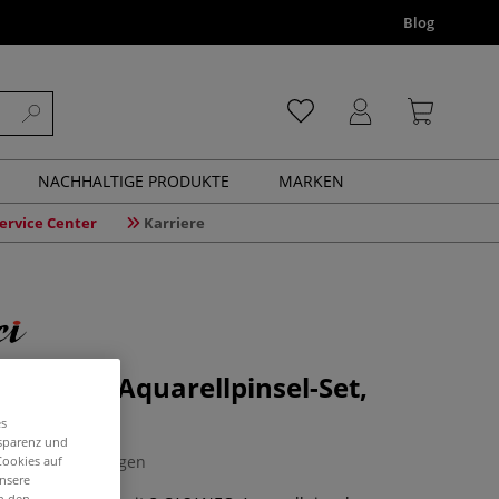
Blog
NACHHALTIGE PRODUKTE
MARKEN
ervice Center
Karriere
CASANEO Aquarellpinsel-Set,
0
es
nsparenz und
0 Bewertungen
Cookies auf
unsere
in den