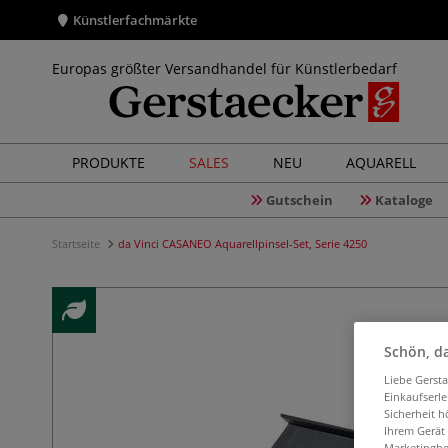
Künstlerfachmärkte
Europas größter Versandhandel für Künstlerbedarf
PRODUKTE
SALES
NEU
AQUARELL
Gutschein
Kataloge
Startseite
da Vinci CASANEO Aquarellpinsel-Set, Serie 4250
Schön, da
Liebe Gerst
Einkaufserl
Sicherheit h
Ihrem Gerät
Marketingbe