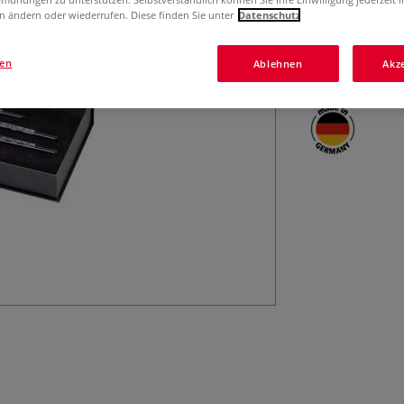
Speziell zusamme
n ändern oder wiederrufen. Diese finden Sie unter
Datenschutz
Erhältlich in ei
Magnetverschluss
5597 Größe 10.
gen
Ablehnen
Akz