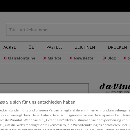
ACRYL
ÖL
PASTELL
ZEICHNEN
DRUCKEN
Clairefontaine
Märkte
Newsletter
Blog
S
da Vinci 
ss Sie sich für uns entschieden haben!
Serie 425
aecker Kunden, uns und unseren Partnern liegt viel daran, Ihnen ein rundum gelungen
ebnis zu ermöglichen. Dabei haben Datenschutzgrundsätze wie Datensparsamkeit, Tra
öchste Priorität. Wenn Sie auf „Akzeptieren“ klicken, stimmen Sie der Speicherung von 
 zu, um die Websitenavigation zu verbessern, die Websitenutzung zu analysieren und 
mühungen zu unterstützen. Selbstverständlich können Sie Ihre Einwilligung jederzeit 