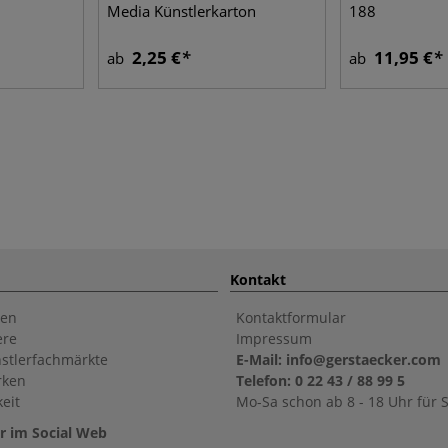
Media Künstlerkarton
188
2,25 €
11,95 €
ab
ab
Kontakt
en
Kontaktformular
ere
Impressum
stlerfachmärkte
E-Mail: info@gerstaecker.com
rken
Telefon: 0 22 43 / 88 99 5
eit
Mo-Sa schon ab 8 - 18 Uhr für S
r im Social Web