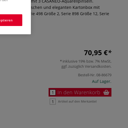
ngestelltes Set mit 3 CASANEO-Aquarellpinseln.
ner zugleich praktischen und eleganten Kartonbox mit
: CASANEO: Serie 498 Größe 2, Serie 898 Größe 12, Serie
Mehr
eptieren
70,95 €
inklusive 19% bzw. 7% MwSt,
ggf. zuzüglich
Versandkosten
.
Bestell-Nr.
08-86679
Auf Lager.
In den Warenkorb
Artikel auf den Merkzettel