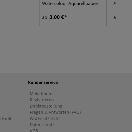
Watercolour Aquarellpapier
Aquarell
3,00 €
18,3
ab
ab
Kundenservice
Mein Konto
Registrieren
Direktbestellung
Fragen & Antworten (FAQ)
ie da!
Widerrufsrecht
Datenschutz
AGB