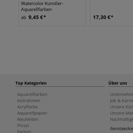
Watercolor Künstler-
Aquarellfarben
9,45 €
17,30 €
ab
Top Kategorien
Über uns
Aquarellfarben
Unternehm
Keilrahmen
Job & Karri
Acrylfarbe
Unsere Kün
Aquarellpapier
Unsere Ma
Neuheiten
Nachhaltigk
Pinsel
Gerstaecke
Farben