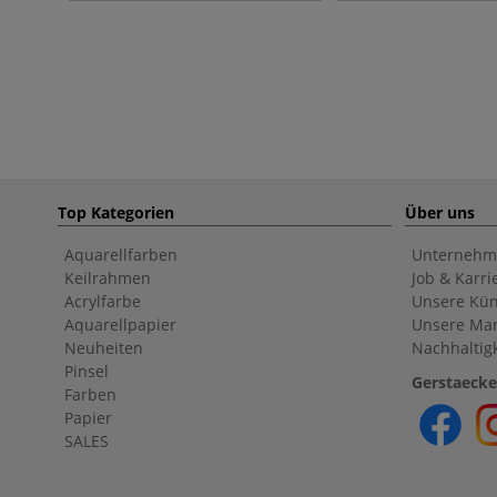
Top Kategorien
Über uns
Aquarellfarben
Unternehm
Keilrahmen
Job & Karri
Acrylfarbe
Unsere Kün
Aquarellpapier
Unsere Ma
Neuheiten
Nachhaltigk
Pinsel
Gerstaecke
Farben
Papier
SALES