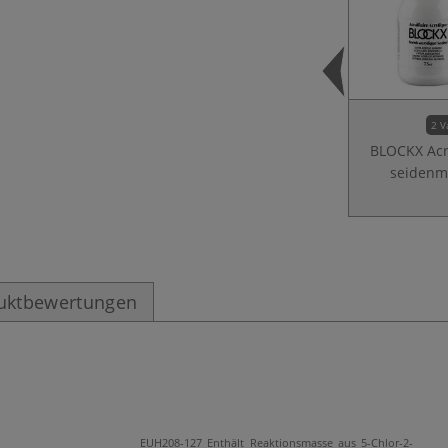
2 V
BLOCKX Acr
seidenm
uktbewertungen
EUH208-127 Enthält Reaktionsmasse aus 5-Chlor-2-