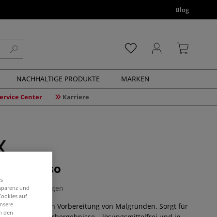
Blog
NACHHALTIGE PRODUKTE
MARKEN
ervice Center
Karriere
cryl-Gesso
es
0 Bewertungen
nsparenz und
Cookies auf
unsere
so zur optimalen Vorbereitung von Malgründen. Sorgt für
in den
und brillante Farbergebnisse – lösungsmittelfrei und in