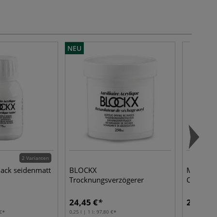
NEU
2 Varianten
ack seidenmatt
BLOCKX
Maped® 
Trocknungsverzögerer
COLOR'PE
24,45 €
26,99 €
€
0,25 l | 1 l:
97,80 €