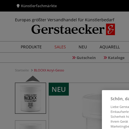
Künstlerfachmärkte
Europas größter Versandhandel für Künstlerbedarf
PRODUKTE
SALES
NEU
AQUARELL
Gutschein
Kataloge
Startseite
BLOCKX Acryl-Gesso
NEU
Schön, da
Liebe Gerst
Einkaufserl
Sicherheit h
Ihrem Gerät
Marketingbe