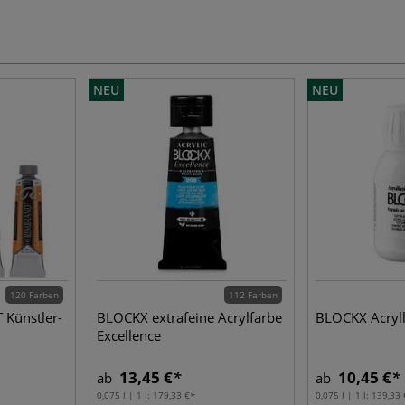
NEU
NEU
120 Farben
112 Farben
Künstler-
BLOCKX extrafeine Acrylfarbe
BLOCKX Acryll
Excellence
13,45 €
10,45 €
ab
ab
0,075 l | 1 l:
179,33 €
0,075 l | 1 l:
139,33 