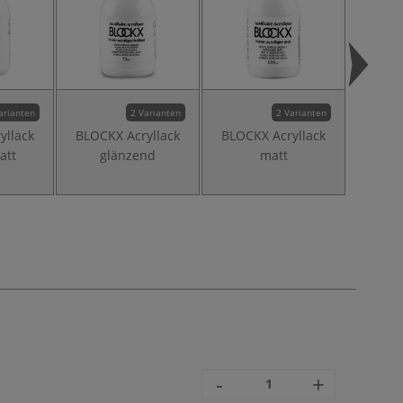
arianten
2 Varianten
2 Varianten
yllack
BLOCKX Acryllack
BLOCKX Acryllack
att
glänzend
matt
Acr
Lasu
-
+