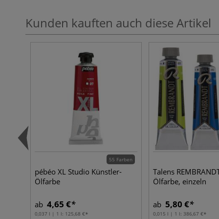
Kunden kauften auch diese Artikel
55 Farben
pébéo XL Studio Künstler-
Talens REMBRANDT 
Ölfarbe
Ölfarbe, einzeln
4,65 €
5,80 €
ab
ab
0,037 l | 1 l:
125,68 €
0,015 l | 1 l:
386,67 €