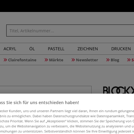
ACRYL
ÖL
PASTELL
ZEICHNEN
DRUCKEN
Clairefontaine
Märkte
Newsletter
Blog
S
BLOCKX A
ss Sie sich für uns entschieden haben!
aecker Kunden, uns und unseren Partnern liegt viel daran, Ihnen ein rundum gelungen
ebnis zu ermöglichen. Dabei haben Datenschutzgrundsätze wie Datensparsamkeit, Tra
öchste Priorität. Wenn Sie auf „Akzeptieren“ klicken, stimmen Sie der Speicherung von 
 zu, um die Websitenavigation zu verbessern, die Websitenutzung zu analysieren und 
Weißes Acryl-Ges
mühungen zu unterstützen. Selbstverständlich können Sie Ihre Einwilligung jederzeit 
bessere Haftung 