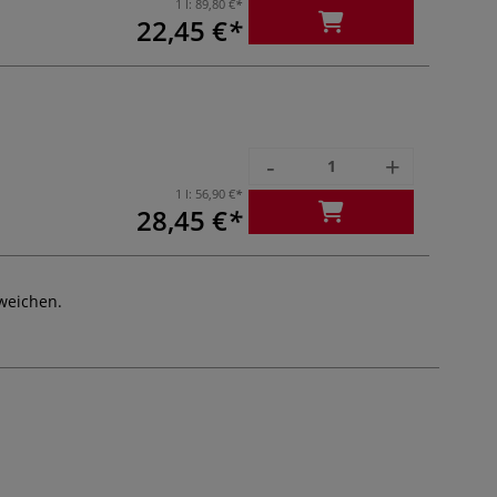
1 l:
89,80 €
22,45 €
-
+
1 l:
56,90 €
28,45 €
weichen.