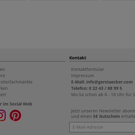
Kontakt
en
Kontaktformular
ere
Impressum
stlerfachmärkte
E-Mail: info@gerstaecker.com
rken
Telefon: 0 22 43 / 88 99 5
eit
Mo-Sa schon ab 8 - 18 Uhr für S
r im Social Web
Jetzt unseren Newsletter abon
und einen
5€ Gutschein
erhalt
Newsletter