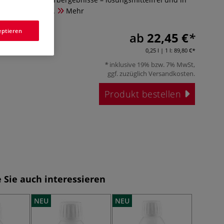
ößen erhältlich.
Mehr
eptieren
ab
22,45 €
0,25 l | 1 l:
89,80 €
inklusive 19% bzw. 7% MwSt,
ggf. zuzüglich
Versandkosten
.
Produkt bestellen
 Sie auch interessieren
NEU
NEU
NEU