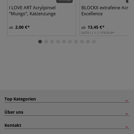
I LOVE ART Acrylpinsel
BLOCKX extrafeine Acrylf
"Mungo", Katzenzunge
Excellence
2,00 €
13,45 €
ab
ab
0,075 l | 1 l:
179,33 €
Top Kategorien
Über uns
Kontakt