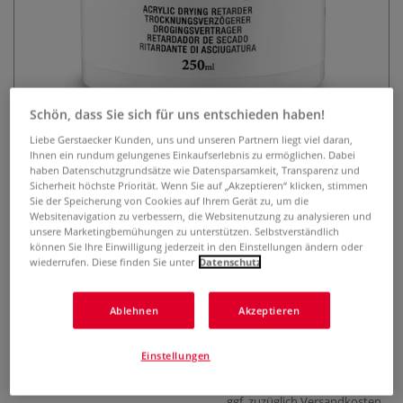
Schön, dass Sie sich für uns entschieden haben!
Liebe Gerstaecker Kunden, uns und unseren Partnern liegt viel daran,
BLOCKX Trocknungsverzögerer
Ihnen ein rundum gelungenes Einkaufserlebnis zu ermöglichen. Dabei
haben Datenschutzgrundsätze wie Datensparsamkeit, Transparenz und
Sicherheit höchste Priorität. Wenn Sie auf „Akzeptieren“ klicken, stimmen
0 Bewertungen
Sie der Speicherung von Cookies auf Ihrem Gerät zu, um die
Websitenavigation zu verbessern, die Websitenutzung zu analysieren und
Trocknungsverzögerer für längere Verarbeitungszeit und
unsere Marketingbemühungen zu unterstützen. Selbstverständlich
können Sie Ihre Einwilligung jederzeit in den Einstellungen ändern oder
weiche Farbverläufe. Verbessert die Verarbeitung und
wiederrufen. Diese finden Sie unter
Datenschutz
erhält die Farbqualität – lösungsmittelfrei in 250 ml Dose.
Mehr
Ablehnen
Akzeptieren
24,45 €
Einstellungen
0,25 l | 1 l:
97,80 €
inklusive 19% bzw. 7% MwSt,
ggf. zuzüglich
Versandkosten
.