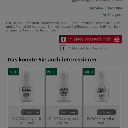
Bestell-Nr.
08-51884
Auf Lager.
EUH208-127 Enthält Reaktionsmasse aus 5-Chlor-2-methyl-2H-isothiazol-3-on
und 2-Methyl-2H-isothiazol-3-on (3:1) sowie 1,2-Benzisothiazol-3(2H)-on. Kann
allergische Reaktionen hervorrufen.
In den Warenkorb
Artikel auf den Merkzettel
Das könnte Sie auch interessieren
NEU
NEU
NEU
N
2 Varianten
2 Varianten
2 Varianten
BLOCKX Acryllack
BLOCKX Acryllack
BLOCKX Acryllack
seidenmatt
glänzend
matt