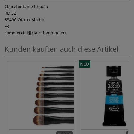
Clairefontaine Rhodia
RD 52
68490 Ottmarsheim
FR
commercial
@clairefontaine.eu
Kunden kauften auch diese Artikel
NEU
10 Pinsel
112 