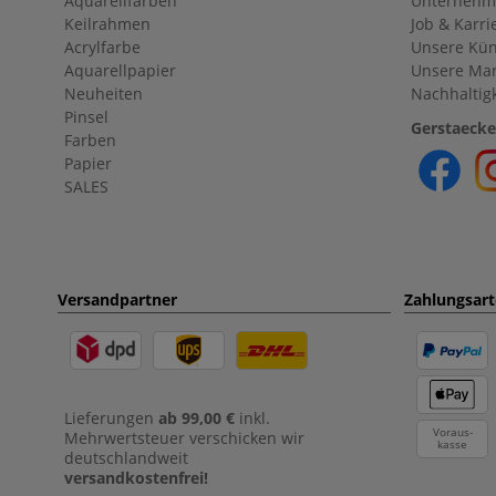
Aquarellfarben
Unternehm
Keilrahmen
Job & Karri
Acrylfarbe
Unsere Kün
Aquarellpapier
Unsere Ma
Neuheiten
Nachhaltigk
Pinsel
Gerstaecke
Farben
Papier
SALES
Versandpartner
Zahlungsar
Lieferungen
ab 99,00 €
inkl.
Voraus-
Mehrwertsteuer verschicken wir
kasse
deutschlandweit
versandkostenfrei!