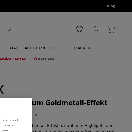
Blog
NACHHALTIGE PRODUKTE
MARKEN
ervice Center
Karriere
crylmedium Goldmetall-Effekt
0 Bewertungen
es
nsparenz und
intensivem Goldmetall-Effekt für brillante Highlights und
Cookies auf
unsere
nelltrocknend, lichtecht und lösungsmittelfrei – in 250 ml