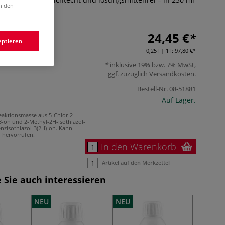
in den
24,45 €
eptieren
0,25 l | 1 l:
97,80 €
inklusive 19% bzw. 7% MwSt,
ggf. zuzüglich
Versandkosten
.
Bestell-Nr.
08-51881
Auf Lager.
eaktionsmasse aus 5-Chlor-2-
3-on und 2-Methyl-2H-isothiazol-
enzisothiazol-3(2H)-on. Kann
n hervorrufen.
In den Warenkorb
Artikel auf den Merkzettel
 Sie auch interessieren
NEU
NEU
NEU