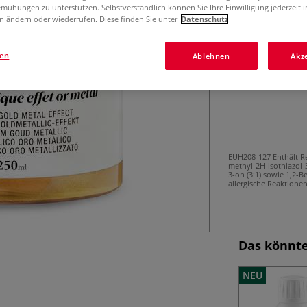
mühungen zu unterstützen. Selbstverständlich können Sie Ihre Einwilligung jederzeit 
Dose.
Mehr
n ändern oder wiederrufen. Diese finden Sie unter
Datenschutz
gen
Ablehnen
Akz
EUH208-127 Enthält R
methyl-2H-isothiazol-
3-on (3:1) sowie 1,2-B
allergische Reaktione
Das könnte
NEU