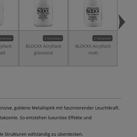
arianten
2 Varianten
2 Varianten
yllack
BLOCKX Acryllack
BLOCKX Acryllack
att
glänzend
matt
Acr
Lasu
ensive, goldene Metalloptik mit faszinierender Leuchtkraft.
takzente. So entstehen luxuriöse Effekte und
nde Strukturen vollständig zu überdecken.