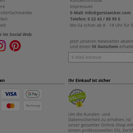
en
Kontaktformular
ere
Impressum
stlerfachmärkte
E-Mail: info@gerstaecker.com
rken
Telefon: 0 22 43 / 88 99 5
eit
Mo-Sa schon ab 8 - 18 Uhr für S
r im Social Web
Jetzt unseren Newsletter abon
und einen
5€ Gutschein
erhalt
Newsletter
ten
Ihr Einkauf ist sicher
Rechnung
Um die Kunden- und
Datensicherheit zu erhöhen, ist
unser gesamter Online-Shop mi
einem professionellen SSL-Zertif