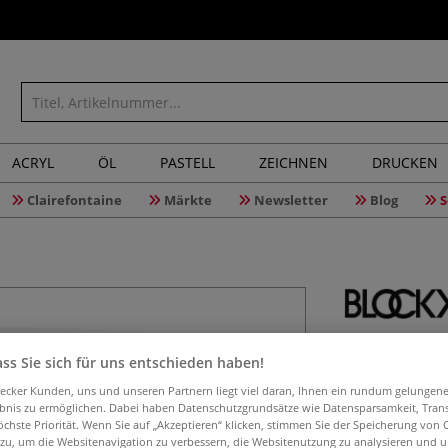
ACRYL
ÖL
PASTELL
ZEICHNEN
DRUCKEN
Clairefontaine
Märkte
Newsletter
Blog
S
BLOCKX A
ss Sie sich für uns entschieden haben!
aecker Kunden, uns und unseren Partnern liegt viel daran, Ihnen ein rundum gelungen
ebnis zu ermöglichen. Dabei haben Datenschutzgrundsätze wie Datensparsamkeit, Tra
Acrylmedium mit 
öchste Priorität. Wenn Sie auf „Akzeptieren“ klicken, stimmen Sie der Speicherung von 
 zu, um die Websitenavigation zu verbessern, die Websitenutzung zu analysieren und 
edle Akzente. Sch