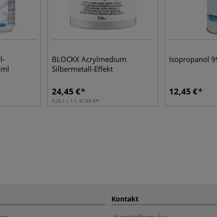
l-
BLOCKX Acrylmedium
Isopropanol 9
 ml
Silbermetall-Effekt
24,45 €
12,45 €
0,25 l | 1 l:
97,80 €
Kontakt