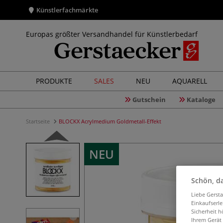
Künstlerfachmärkte
Europas größter Versandhandel für Künstlerbedarf
PRODUKTE
SALES
NEU
AQUARELL
Gutschein
Kataloge
Startseite
BLOCKX Acrylmedium Goldmetall-Effekt
NEU
Schön, da
Liebe Gerst
Einkaufserl
Sicherheit h
Ihrem Gerät