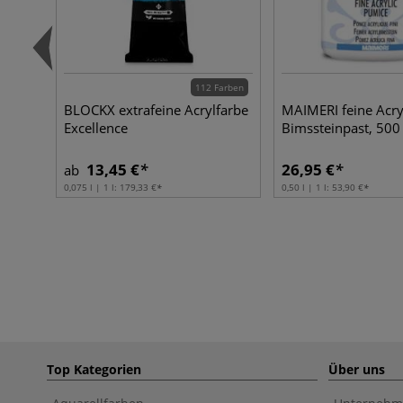
112 Farben
BLOCKX extrafeine Acrylfarbe
MAIMERI feine Acry
Excellence
Bimssteinpast, 500
13,45 €
26,95 €
ab
0,075 l | 1 l:
179,33 €
0,50 l | 1 l:
53,90 €
Top Kategorien
Über uns