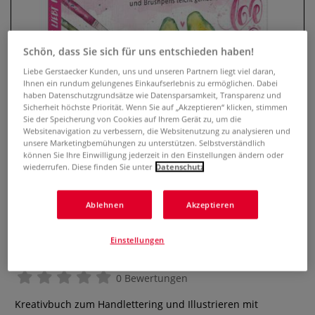
Schön, dass Sie sich für uns entschieden haben!
Liebe Gerstaecker Kunden, uns und unseren Partnern liegt viel daran,
Ihnen ein rundum gelungenes Einkaufserlebnis zu ermöglichen. Dabei
haben Datenschutzgrundsätze wie Datensparsamkeit, Transparenz und
Sicherheit höchste Priorität. Wenn Sie auf „Akzeptieren“ klicken, stimmen
Sie der Speicherung von Cookies auf Ihrem Gerät zu, um die
Websitenavigation zu verbessern, die Websitenutzung zu analysieren und
unsere Marketingbemühungen zu unterstützen. Selbstverständlich
können Sie Ihre Einwilligung jederzeit in den Einstellungen ändern oder
wiederrufen. Diese finden Sie unter
Datenschutz
Watercolor liebt Handlettering –
Illustrieren mit
Ablehnen
Akzeptieren
Aquarellmalstiften und
Brushpens leicht gemacht. Zwei
Einstellungen
perfekte Techniken für Einsteiger
0 Bewertungen
Kreativbuch zum Handlettering und Illustrieren mit