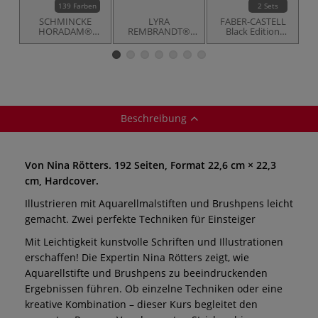
139 Farben
2 Sets
SCHMINCKE
LYRA
FABER-CASTELL
HORADAM®
REMBRANDT®
Black Edition
Feinste Künstler-
„Polycolor und
Buntstifte,
Aquarellfarben,
Art Design“
Kartonetui +
einzeln
Holzkoffer, 49er-
Aufsteller Stifte
Set
Halter, Sets
Beschreibung
Von Nina Rötters. 192 Seiten, Format 22,6 cm × 22,3
cm, Hardcover.
Illustrieren mit Aquarellmalstiften und Brushpens leicht
gemacht. Zwei perfekte Techniken für Einsteiger
Mit Leichtigkeit kunstvolle Schriften und Illustrationen
erschaffen! Die Expertin Nina Rötters zeigt, wie
Aquarellstifte und Brushpens zu beeindruckenden
Ergebnissen führen. Ob einzelne Techniken oder eine
kreative Kombination – dieser Kurs begleitet den