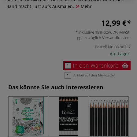
Band macht Lust aufs Ausmalen.
Mehr
12,99 €
inklusive 19% bzw. 7% MwSt,
ggf. zuzüglich
Versandkosten
.
Bestell-Nr.
08-90737
Auf Lager.
In den Warenkorb
Artikel auf den Merkzettel
Das könnte Sie auch interessieren