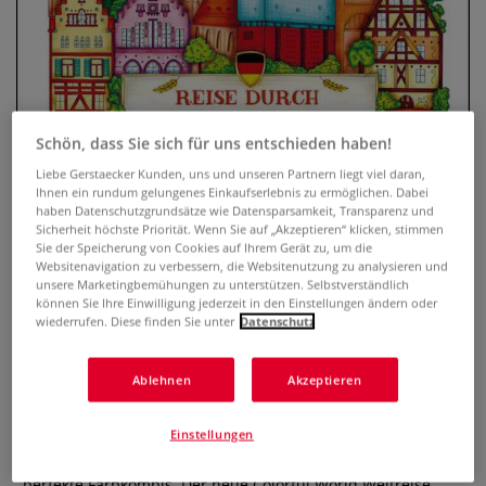
Schön, dass Sie sich für uns entschieden haben!
Liebe Gerstaecker Kunden, uns und unseren Partnern liegt viel daran,
Ihnen ein rundum gelungenes Einkaufserlebnis zu ermöglichen. Dabei
haben Datenschutzgrundsätze wie Datensparsamkeit, Transparenz und
Sicherheit höchste Priorität. Wenn Sie auf „Akzeptieren“ klicken, stimmen
Sie der Speicherung von Cookies auf Ihrem Gerät zu, um die
Colorful World Weltreise - Reise
Websitenavigation zu verbessern, die Websitenutzung zu analysieren und
unsere Marketingbemühungen zu unterstützen. Selbstverständlich
durch Deutschland: Ausmalen &
können Sie Ihre Einwilligung jederzeit in den Einstellungen ändern oder
entspannen
wiederrufen. Diese finden Sie unter
Datenschutz
0 Bewertungen
Ablehnen
Akzeptieren
Reise mit deinem Buntstift quer durch Deutschland – von
Einstellungen
der Lüneburger Heide bis zum Bodensee! Über 40 liebevoll
gezeichnete Motive, spannende Fun Facts & Tipps für
perfekte Farbkombis. Der neue Colorful World Weltreise-