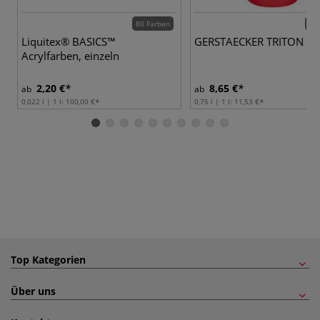
80 Farben
61 
Liquitex® BASICS™
GERSTAECKER TRITON AC
Acrylfarben, einzeln
2,20 €
8,65 €
ab
ab
0,022 l | 1 l:
100,00 €
0,75 l | 1 l:
11,53 €
Top Kategorien
Über uns