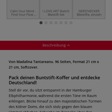
Calm Your Mind -
I LOVE ART Sketch
GERSTAECKER
C
Find Your Flow -
Bleistift-Set
Bleistifte, einzeln
Grundlagenbuch
6
Beschreibung
Von Madalina Tantareanu. 96 Seiten, Format 21 cm x
21 cm, Softcover.
Pack deinen Buntstift-Koffer und entdecke
Deutschland!
Stell dir vor, du sitzt entspannt in der Hamburger
Elbphilharmonie, während die ersten Töne im Raum
erklingen. Blicke hinauf zu den majestätischen Türmen
des Kölner Doms, die sich stolz gegen den blauen