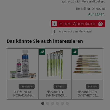
ggf. zuzüglich
Versandkosten
.
Bestell-Nr.
08-90718
Auf Lager.
In den Warenkorb
Artikel auf den Merkzettel
Das könnte Sie auch interessieren
139 Farben
9 Pinsel
9 Pinsel
SCHMINCKE
da Vinci FIT
da Vinci SPIN
HORADAM®
SYNTHETICS,
SYNTHETICS,
Feinste Künstler-
Serie 374,
Serie 488,
Aquarellfarben,
Schulpinsel flach
französischer
einzeln
Aquarellpinsel