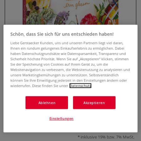
Schön, dass Sie sich für uns entschieden haben!
Liebe Gerstaecker Kunden, uns und unseren Partnern liegt viel daran,
Ihnen ein rundum gelungenes Einkaufserlebnis zu ermöglichen. Dabei
haben Datenschutzgrundsätze wie Datensparsamkeit, Transparenz und
Sicherheit höchste Priorität. Wenn Sie auf „Akzeptieren“ klicken, stimmen
Sie der Speicherung von Cookies auf Ihrem Gerät zu, um die
Watercolor Food
Websitenavigation zu verbessern, die Websitenutzung zu analysieren und
unsere Marketingbemühungen zu unterstützen. Selbstverständlich
können Sie Ihre Einwilligung jederzeit in den Einstellungen ändern oder
0 Bewertungen
wiederrufen. Diese finden Sie unter
Datenschutz
Aquarellmalerei rund um Früchte, Gemüse und essbare
Ablehnen
Akzeptieren
Blüten, kreativ, step by step und inspiriert vom einzigartigen
Stil von Erin Gleeson.
Mehr
Einstellungen
24,99 €
inklusive 19% bzw. 7% MwSt,