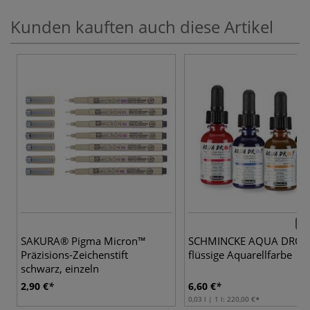
Kunden kauften auch diese Artikel
24 
SAKURA® Pigma Micron™
SCHMINCKE AQUA DROP
Präzisions-Zeichenstift
flüssige Aquarellfarbe
schwarz, einzeln
2,90 €
6,60 €
0,03 l | 1 l:
220,00 €