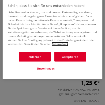
Schön, dass Sie sich für uns entschieden haben!
Liebe Gerstaecker Kunden, uns und unseren Partnern liegt viel daran,
Ihnen ein rundum gelungenes Einkaufserlebnis zu ermöglichen. Dabei
haben Datenschutzgrundsätze wie Datensparsamkeit, Transparenz und
Sicherheit höchste Priorität. Wenn Sie auf „Akzeptieren“ klicken, stimmen
Sie der Speicherung von Cookies auf Ihrem Gerät zu, um die
Websitenavigation zu verbessern, die Websitenutzung zu analysieren und
unsere Marketingbemühungen zu unterstützen. Selbstverständlich
WALKRON Gips-Schale Modell 265
können Sie Ihre Einwilligung jederzeit in den Einstellungen ändern oder
wiederrufen. Diese finden Sie unter
Datenschutz
0 Bewertungen
Ablehnen
Akzeptieren
WALKRON Gips-Schale Modell 265: Flexible Gummischale
zum Anmischen von Gips und Gesso. Stabil, leicht zu
Einstellungen
reinigen und vielseitig einsetzbar.
Mehr
1,25 €
inklusive 19% bzw. 7% MwSt,
ggf. zuzüglich
Versandkosten
.
Bestell-Nr.
08-62536