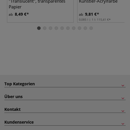
"Translucent", transparentes
Künstler-Acrylfarbe
Papier
8,49 €
9,81 €
ab
ab
0,085 l | 1 l:
115,41 €
Top Kategorien
Über uns
Kontakt
Kundenservice