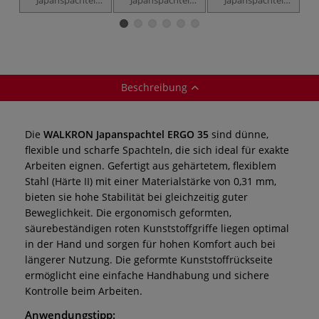
ERGO 36
Varia 4er-Set, Nr.
Varia 4er-Set, Nr.
35
36
Beschreibung
Die
WALKRON Japanspachtel ERGO 35
sind dünne,
flexible und scharfe Spachteln, die sich ideal für exakte
Arbeiten eignen. Gefertigt aus gehärtetem, flexiblem
Stahl (Härte II) mit einer Materialstärke von 0,31 mm,
bieten sie hohe Stabilität bei gleichzeitig guter
Beweglichkeit. Die ergonomisch geformten,
säurebeständigen roten Kunststoffgriffe liegen optimal
in der Hand und sorgen für hohen Komfort auch bei
längerer Nutzung. Die geformte Kunststoffrückseite
ermöglicht eine einfache Handhabung und sichere
Kontrolle beim Arbeiten.
Anwendungstipp: