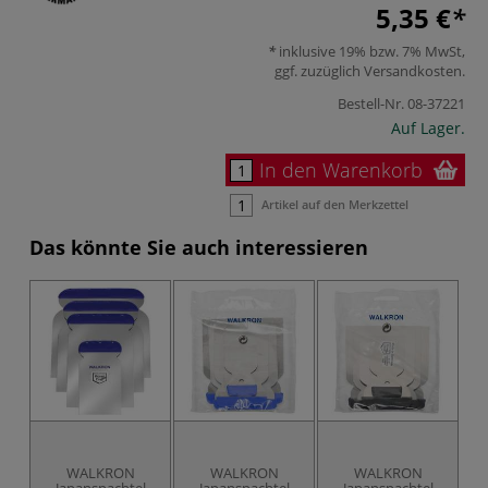
5,35 €
inklusive 19% bzw. 7% MwSt,
ggf. zuzüglich
Versandkosten
.
Bestell-Nr.
08-37221
Auf Lager.
In den Warenkorb
Artikel auf den Merkzettel
Das könnte Sie auch interessieren
WALKRON
WALKRON
WALKRON
Japanspachtel
Japanspachtel
Japanspachtel
Z