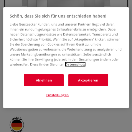
Schön, dass Sie sich für uns entschieden haben!
Liebe Gerstaecker Kunden, uns und unseren Partnern liegt viel daran,
Ihnen ein rundum gelungenes Einkaufserlebnis zu ermöglichen. Dabei
haben Datenschutzgrundsätze wie Datensparsamkeit, Transparenz und
Sicherheit höchste Priorität. Wenn Sie auf „Akzeptieren“ klicken, stimmen
Sie der Speicherung von Cookies auf Ihrem Gerät zu, um die
Websitenavigation zu verbessern, die Websitenutzung zu analysieren und
unsere Marketingbemühungen zu unterstützen. Selbstverständlich
können Sie Ihre Einwilligung jederzeit in den Einstellungen ändern oder
wiederrufen. Diese finden Sie unter
Datenschutz
WALKRON Japanspachtel ERGO 35
0 Bewertungen
Ablehnen
Akzeptieren
WALKRON Japanspachtel ERGO 35: Robuste, flexible
Einstellungen
Stahlschaber mit ergonomischen roten Griffen. Ideal für
präzise Spachtelarbeiten.
Mehr