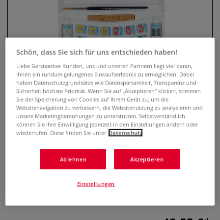
Schön, dass Sie sich für uns entschieden haben!
Liebe Gerstaecker Kunden, uns und unseren Partnern liegt viel daran,
Ihnen ein rundum gelungenes Einkaufserlebnis zu ermöglichen. Dabei
haben Datenschutzgrundsätze wie Datensparsamkeit, Transparenz und
Sicherheit höchste Priorität. Wenn Sie auf „Akzeptieren“ klicken, stimmen
Sie der Speicherung von Cookies auf Ihrem Gerät zu, um die
Websitenavigation zu verbessern, die Websitenutzung zu analysieren und
Talens Van Gogh Aquarellkasten
unsere Marketingbemühungen zu unterstützen. Selbstverständlich
mit 18 halben Näpfchen
können Sie Ihre Einwilligung jederzeit in den Einstellungen ändern oder
wiederrufen. Diese finden Sie unter
Datenschutz
0 Bewertungen
Ablehnen
Akzeptieren
Der Talens Aquarellkasten aus Kunststoff enthält: 1
Synthetikdeckhaarpinsel, 1 Schwämmchen, 18 halbe
Einstellungen
Näpfchen Van Gogh Aqaurellfarbe und je eine Tube
Chinesischweiß und Paynesgrau.
Mehr