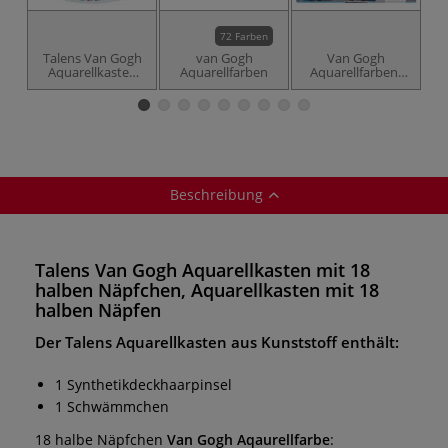
72 Farben
Talens Van Gogh
van Gogh
Van Gogh
Aquarellkasten
Aquarellfarben
Aquarellfarben-
A
mit 18 halben
Set, 20 x 10-ml-
Näpfchen
Tuben
Beschreibung
Talens Van Gogh Aquarellkasten mit 18
halben Näpfchen, Aquarellkasten mit 18
halben Näpfen
Der
Talens Aquarellkasten
aus Kunststoff enthält:
1 Synthetikdeckhaarpinsel
1 Schwämmchen
18 halbe Näpfchen
Van Gogh Aqaurellfarbe
: