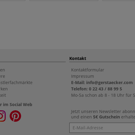
Kontakt
en
Kontaktformular
ere
Impressum
stlerfachmärkte
E-Mail: info@gerstaecker.com
rken
Telefon: 0 22 43 / 88 99 5
eit
Mo-Sa schon ab 8 - 18 Uhr für S
r im Social Web
Jetzt unseren Newsletter abon
und einen
5€ Gutschein
erhalt
Newsletter