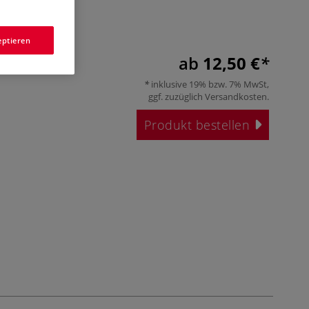
eptieren
ab
12,50 €
inklusive 19% bzw. 7% MwSt,
ggf. zuzüglich
Versandkosten
.
Produkt bestellen