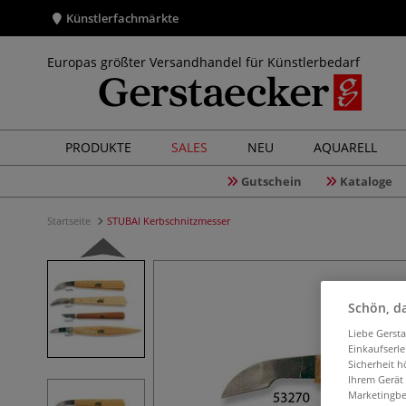
Künstlerfachmärkte
Europas größter Versandhandel für Künstlerbedarf
PRODUKTE
SALES
NEU
AQUARELL
Gutschein
Kataloge
Startseite
STUBAI Kerbschnitzmesser
Schön, da
Liebe Gerst
Einkaufserl
Sicherheit h
Ihrem Gerät
Marketingbe