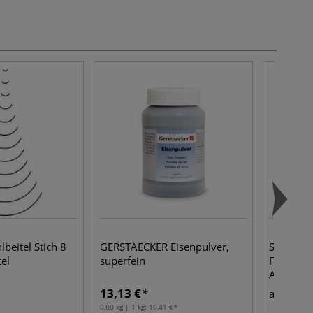
beitel Stich 8
GERSTAECKER Eisenpulver,
SCHMIN
tel
superfein
Feinste K
Aquarellf
13,13 €
5,30
ab
0,80 kg | 1 kg:
16,41 €