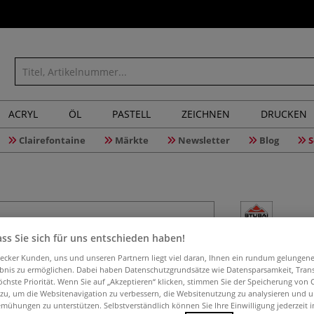
ACRYL
ÖL
PASTELL
ZEICHNEN
DRUCKEN
Clairefontaine
Märkte
Newsletter
Blog
S
ss Sie sich für uns entschieden haben!
STUBAI K
aecker Kunden, uns und unseren Partnern liegt viel daran, Ihnen ein rundum gelungen
ebnis zu ermöglichen. Dabei haben Datenschutzgrundsätze wie Datensparsamkeit, Tra
öchste Priorität. Wenn Sie auf „Akzeptieren“ klicken, stimmen Sie der Speicherung von 
 zu, um die Websitenavigation zu verbessern, die Websitenutzung zu analysieren und 
Vorgeschliffen, C
mühungen zu unterstützen. Selbstverständlich können Sie Ihre Einwilligung jederzeit 