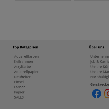
Top Kategorien
Über uns
Aquarellfarben
Unternehm
Keilrahmen
Job & Karri
Acrylfarbe
Unsere Kün
Aquarellpapier
Unsere Ma
Neuheiten
Nachhaltigk
Pinsel
Gerstaecke
Farben
Papier
SALES