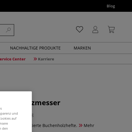
Blog
NACHHALTIGE PRODUKTE
MARKEN
ervice Center
Karriere
erbschnitzmesser
es
nsparenz und
1 Bewertung
Cookies auf
unsere
arbon-Stahl, lackierte Buchenholzhefte.
Mehr
in den