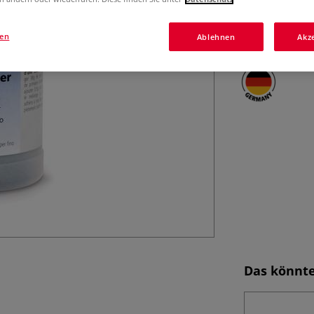
Oberflächen.Das 
Mehr
gen
Ablehnen
Akz
Das könnte