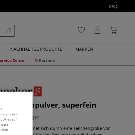
Blog
NACHHALTIGE PRODUKTE
MARKEN
ervice Center
Karriere
KER Eisenpulver, superfein
es
nsparenz und
0 Bewertungen
Cookies auf
unsere
isenpulver zeichnet sich durch eine Teilchengröße von
in den
 ist ideal geeignet für das Fertigen von reliefartigen