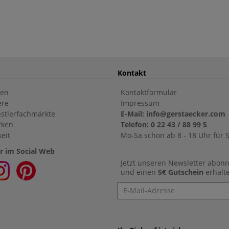
Kontakt
en
Kontaktformular
ere
Impressum
stlerfachmärkte
E-Mail: info@gerstaecker.com
rken
Telefon: 0 22 43 / 88 99 5
eit
Mo-Sa schon ab 8 - 18 Uhr für S
r im Social Web
Jetzt unseren Newsletter abon
und einen
5€ Gutschein
erhalt
Newsletter