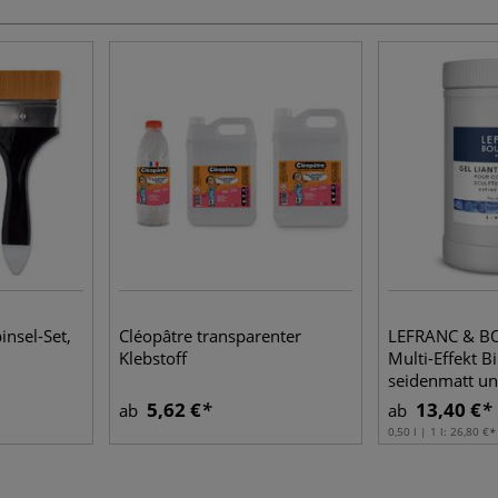
insel-Set,
Cléopâtre transparenter
LEFRANC & B
Klebstoff
Multi-Effekt B
seidenmatt un
5,62 €
13,40 €
ab
ab
0,50 l | 1 l:
26,80 €