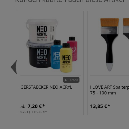
37 Farben
GERSTAECKER NEO ACRYL
I LOVE ART Spalterp
75 - 100 mm
7,20 €
13,85 €
ab
0,75 l | 1 l:
9,60 €