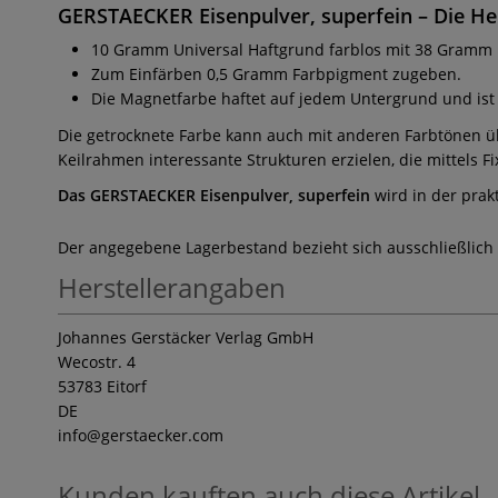
GERSTAECKER Eisenpulver, superfein
– Die He
10 Gramm Universal Haftgrund farblos mit 38 Gramm 
Zum Einfärben 0,5 Gramm Farbpigment zugeben.
Die Magnetfarbe haftet auf jedem Untergrund und ist 
Die getrocknete Farbe kann auch mit anderen Farbtönen übe
Keilrahmen interessante Strukturen erzielen, die mittels
Das GERSTAECKER Eisenpulver, superfein
wird in der prak
Der angegebene Lagerbestand bezieht sich ausschließlich
Herstellerangaben
Johannes Gerstäcker Verlag GmbH
Wecostr. 4
53783 Eitorf
DE
info
@gerstaecker.com
Kunden kauften auch diese Artikel