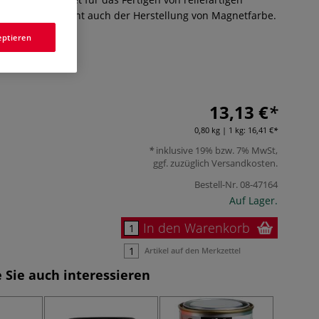
Eisenpulver dient auch der Herstellung von Magnetfarbe.
eptieren
13,13 €
0,80 kg | 1 kg:
16,41 €
inklusive 19% bzw. 7% MwSt,
ggf. zuzüglich
Versandkosten
.
Bestell-Nr.
08-47164
Auf Lager.
In den Warenkorb
Artikel auf den Merkzettel
 Sie auch interessieren