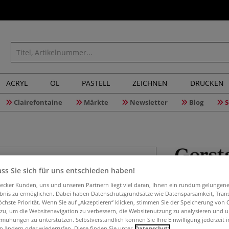
ACRYL
ÖL
PASTELL
ZEICHNEN
DRUCKEN
Clairefontaine
Märkte
Newsletter
Blog
S
ss Sie sich für uns entschieden haben!
GERSTAEC
aecker Kunden, uns und unseren Partnern liegt viel daran, Ihnen ein rundum gelungen
ebnis zu ermöglichen. Dabei haben Datenschutzgrundsätze wie Datensparsamkeit, Tra
öchste Priorität. Wenn Sie auf „Akzeptieren“ klicken, stimmen Sie der Speicherung von 
 zu, um die Websitenavigation zu verbessern, die Websitenutzung zu analysieren und 
Das superfeine E
mühungen zu unterstützen. Selbstverständlich können Sie Ihre Einwilligung jederzeit 
ca. 140 µ aus. Es
n ändern oder wiederrufen. Diese finden Sie unter
Datenschutz