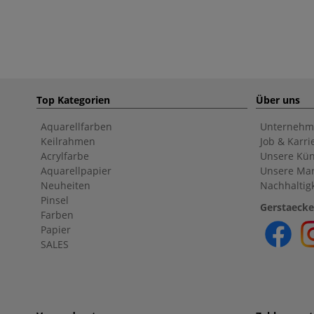
Top Kategorien
Über uns
Aquarellfarben
Unternehm
Keilrahmen
Job & Karri
Acrylfarbe
Unsere Kün
Aquarellpapier
Unsere Ma
Neuheiten
Nachhaltigk
Pinsel
Gerstaecke
Farben
Papier
SALES