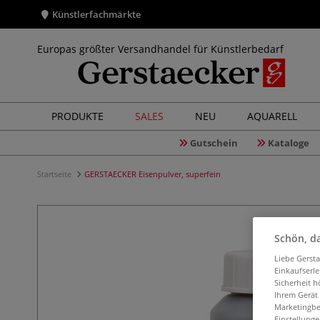
Künstlerfachmärkte
Europas größter Versandhandel für Künstlerbedarf
PRODUKTE
SALES
NEU
AQUARELL
Gutschein
Kataloge
Startseite
GERSTAECKER Eisenpulver, superfein
Schön, da
Liebe Gerst
Einkaufserl
Sicherheit h
Ihrem Gerät
Marketingbe
Einstellunge