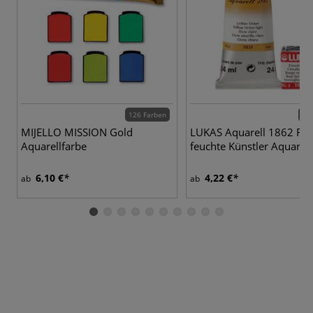
126 Farben
70 
MIJELLO MISSION Gold
LUKAS Aquarell 1862 Fein
Aquarellfarbe
feuchte Künstler Aquarell
6,10 €
4,22 €
ab
ab