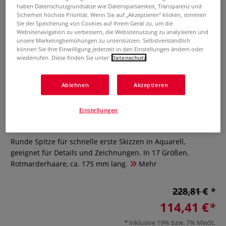
haben Datenschutzgrundsätze wie Datensparsamkeit, Transparenz und
Sicherheit höchste Priorität. Wenn Sie auf „Akzeptieren“ klicken, stimmen
Sie der Speicherung von Cookies auf Ihrem Gerät zu, um die
Websitenavigation zu verbessern, die Websitenutzung zu analysieren und
unsere Marketingbemühungen zu unterstützen. Selbstverständlich
können Sie Ihre Einwilligung jederzeit in den Einstellungen ändern oder
wiederrufen. Diese finden Sie unter
Datenschutz
Raphaël® Serie 8424 Rotmarder-
Ablehnen
Akzeptieren
Aquarellpinsel
Einstellungen
0 Bewertungen
Runde Spitze für schnelle erste Skizzen in Aquarell,
geeignet für Details und Zeichnungen. In 17 Größen.
Rotmarderhaare, ca. 175 mm lang.
Mehr
228,81 €
114,41 €
inklusive 19% bzw. 7% MwSt,