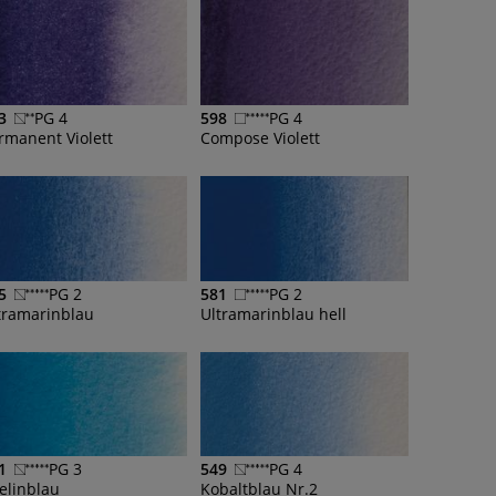
3
PG 4
598
PG 4
rmanent Violett
Compose Violett
5
PG 2
581
PG 2
tramarinblau
Ultramarinblau hell
1
PG 3
549
PG 4
elinblau
Kobaltblau Nr.2