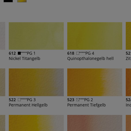
612
PG 1
618
PG 4
52
Nickel Titangelb
Quinopthalonegelb hell
Zi
522
PG 3
523
PG 2
52
Permanent Hellgelb
Permanent Tiefgelb
In