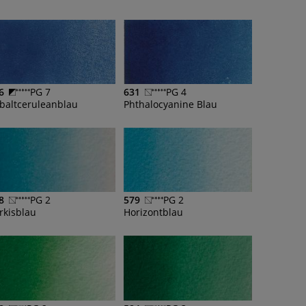
6
PG 7
631
PG 4
baltceruleanblau
Phthalocyanine Blau
8
PG 2
579
PG 2
rkisblau
Horizontblau