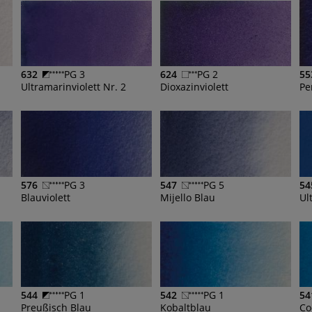
632
PG 3
624
PG 2
55
Ultramarinviolett Nr. 2
Dioxazinviolett
Pe
576
PG 3
547
PG 5
54
Blauviolett
Mijello Blau
Ul
544
PG 1
542
PG 1
54
Preußisch Blau
Kobaltblau
Co