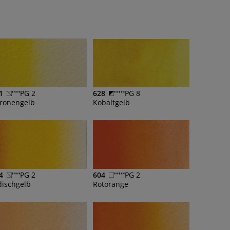
1
PG 2
628
PG 8
tronengelb
Kobaltgelb
4
PG 2
604
PG 2
dischgelb
Rotorange