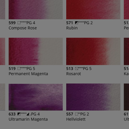
599
PG 4
571
PG 2
51
Compose Rose
Rubin
Pe
519
PG 5
513
PG 5
51
Permanent Magenta
Rosarot
Ka
633
PG 4
557
PG 2
61
Ultramarin Magenta
Hellviolett
Ul