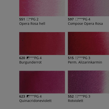
551
PG 2
597
PG 4
Opera Rosa hell
Compose Opera Rosa
620
PG 4
515
PG 3
Burgunderrot
Perm. Alizarinkarmin
623
PG 4
552
PG 3
Quinacridoneviolett
Rotviolett