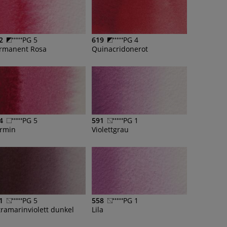
2
PG 5
619
PG 4
rmanent Rosa
Quinacridonerot
4
PG 5
591
PG 1
rmin
Violettgrau
1
PG 5
558
PG 1
tramarinviolett dunkel
Lila