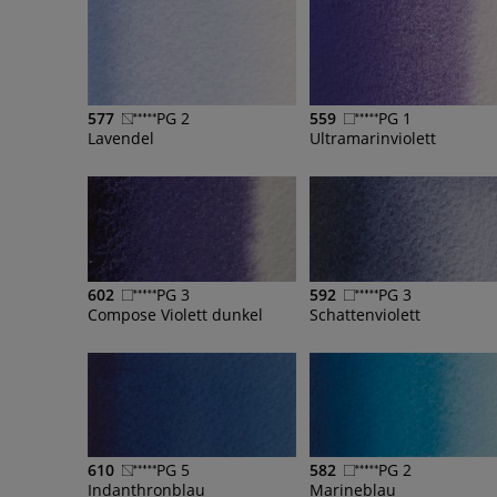
577
PG 2
559
PG 1
Lavendel
Ultramarinviolett
602
PG 3
592
PG 3
Compose Violett dunkel
Schattenviolett
610
PG 5
582
PG 2
Indanthronblau
Marineblau