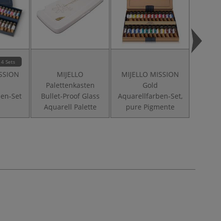
4 Sets
SSION
MIJELLO
MIJELLO MISSION
M
Palettenkasten
Gold
Pins
ben-Set
Bullet-Proof Glass
Aquarellfarben-Set,
Aquarell Palette
pure Pigmente