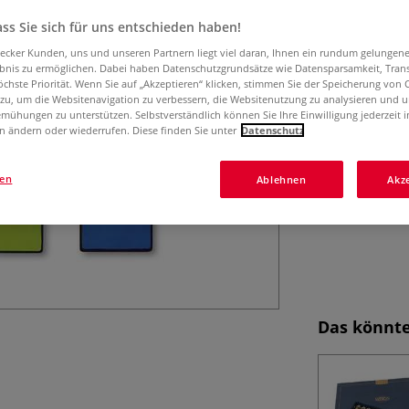
Erhältlich in 15
ss Sie sich für uns entschieden haben!
aecker Kunden, uns und unseren Partnern liegt viel daran, Ihnen ein rundum gelungen
ebnis zu ermöglichen. Dabei haben Datenschutzgrundsätze wie Datensparsamkeit, Tra
öchste Priorität. Wenn Sie auf „Akzeptieren“ klicken, stimmen Sie der Speicherung von 
 zu, um die Websitenavigation zu verbessern, die Websitenutzung zu analysieren und 
mühungen zu unterstützen. Selbstverständlich können Sie Ihre Einwilligung jederzeit 
n ändern oder wiederrufen. Diese finden Sie unter
Datenschutz
gen
Ablehnen
Akz
Das könnte