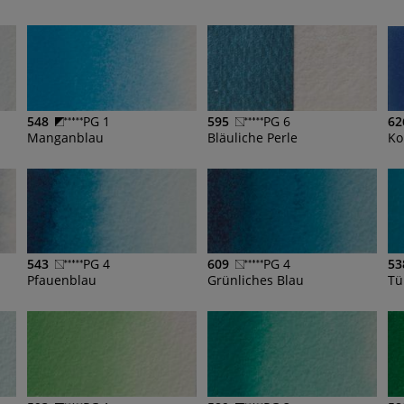
548
PG 1
595
PG 6
62
Manganblau
Bläuliche Perle
Ko
543
PG 4
609
PG 4
53
Pfauenblau
Grünliches Blau
Tü