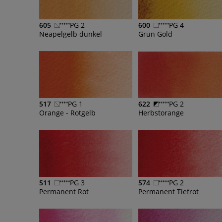
605
PG 2
600
PG 4
Neapelgelb dunkel
Grün Gold
517
PG 1
622
PG 2
Orange - Rotgelb
Herbstorange
511
PG 3
574
PG 2
Permanent Rot
Permanent Tiefrot