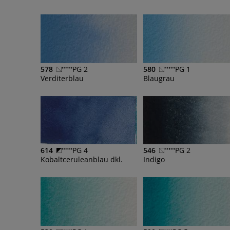
578
PG 2
580
PG 1
Verditerblau
Blaugrau
614
PG 4
546
PG 2
Kobaltceruleanblau dkl.
Indigo