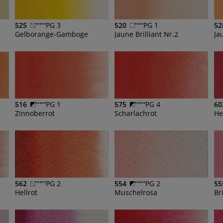
525
PG 3
520
PG 1
52
Gelborange-Gamboge
Jaune Brilliant Nr.2
Ja
516
PG 1
575
PG 4
60
Zinnoberrot
Scharlachrot
He
562
PG 2
554
PG 2
55
Hellrot
Muschelrosa
Br