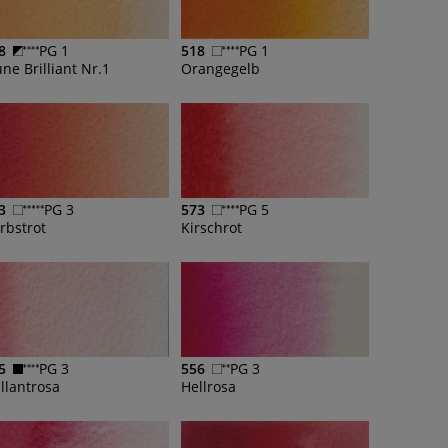
8
PG 1
518
PG 1
une Brilliant Nr.1
Orangegelb
3
PG 3
573
PG 5
rbstrot
Kirschrot
5
PG 3
556
PG 3
illantrosa
Hellrosa