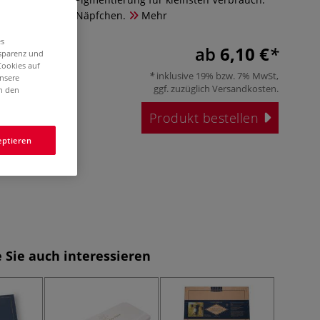
-ml-Tuben und ¾ Näpfchen.
Mehr
es
ab
6,10 €
nsparenz und
Cookies auf
inklusive 19% bzw. 7% MwSt,
unsere
ggf. zuzüglich
Versandkosten
.
in den
Produkt bestellen
eptieren
 Sie auch interessieren