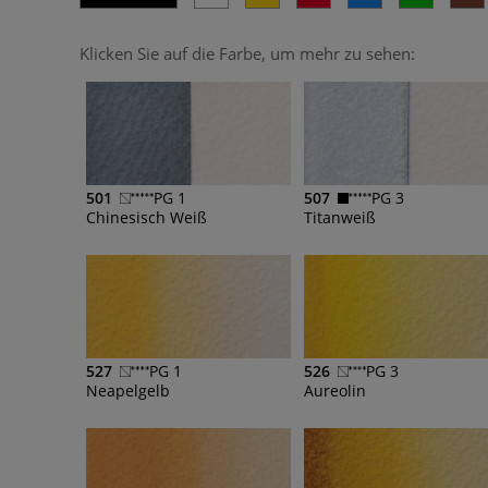
Klicken Sie auf die Farbe, um mehr zu sehen:
501
PG 1
507
PG 3
Chinesisch Weiß
Titanweiß
527
PG 1
526
PG 3
Neapelgelb
Aureolin