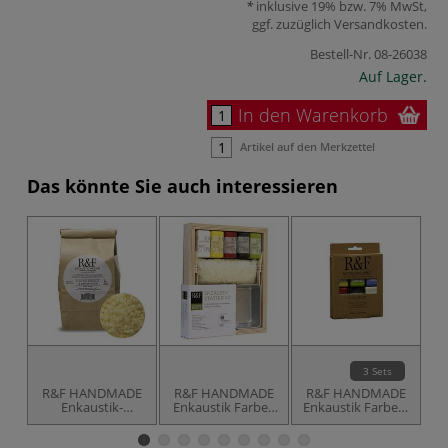
inklusive 19% bzw. 7% MwSt,
ggf. zuzüglich
Versandkosten
.
Bestell-Nr.
08-26038
Auf Lager.
In den Warenkorb
Artikel auf den Merkzettel
Das könnte Sie auch interessieren
3 Sets
R&F HANDMADE
R&F HANDMADE
R&F HANDMADE
R
Enkaustik-
Enkaustik Farben
Enkaustik Farben,
E
Medium
Starter-Set
6er-Sets