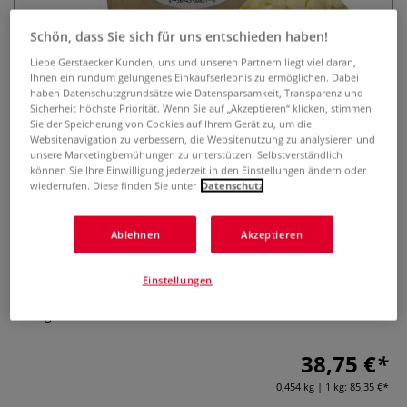
Schön, dass Sie sich für uns entschieden haben!
Liebe Gerstaecker Kunden, uns und unseren Partnern liegt viel daran,
Ihnen ein rundum gelungenes Einkaufserlebnis zu ermöglichen. Dabei
haben Datenschutzgrundsätze wie Datensparsamkeit, Transparenz und
Sicherheit höchste Priorität. Wenn Sie auf „Akzeptieren“ klicken, stimmen
Sie der Speicherung von Cookies auf Ihrem Gerät zu, um die
Websitenavigation zu verbessern, die Websitenutzung zu analysieren und
R&F HANDMADE Enkaustik-
unsere Marketingbemühungen zu unterstützen. Selbstverständlich
können Sie Ihre Einwilligung jederzeit in den Einstellungen ändern oder
Medium
wiederrufen. Diese finden Sie unter
Datenschutz
0 Bewertungen
Ablehnen
Akzeptieren
Das R&F HANDMADE Enkaustik-Medium erhöht die
Viskosität und den die Transparenz von Enkaustikfarben.
Einstellungen
Aus 100 % reinem Bienenwachs und Damar-Harz. Inhalt:
454 g.
Mehr
38,75 €
0,454 kg | 1 kg:
85,35 €