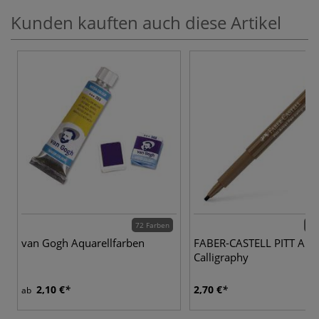
Kunden kauften auch diese Artikel
72 Farben
12 
van Gogh Aquarellfarben
FABER-CASTELL PITT Arti
Calligraphy
2,10 €
2,70 €
ab