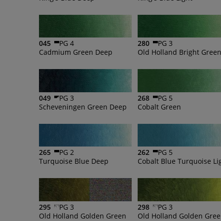
045
PG 4
280
PG 3
Cadmium Green Deep
Old Holland Bright Gree
049
PG 3
268
PG 5
Scheveningen Green Deep
Cobalt Green
265
PG 2
262
PG 5
Turquoise Blue Deep
Cobalt Blue Turquoise Li
295
PG 3
298
PG 3
Old Holland Golden Green
Old