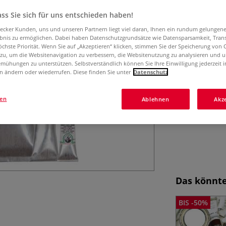
hergestellt. Höc
ss Sie sich für uns entschieden haben!
Basierend auf ka
aecker Kunden, uns und unseren Partnern liegt viel daran, Ihnen ein rundum gelungen
ebnis zu ermöglichen. Dabei haben Datenschutzgrundsätze wie Datensparsamkeit, Tra
öchste Priorität. Wenn Sie auf „Akzeptieren“ klicken, stimmen Sie der Speicherung von 
 zu, um die Websitenavigation zu verbessern, die Websitenutzung zu analysieren und 
mühungen zu unterstützen. Selbstverständlich können Sie Ihre Einwilligung jederzeit 
n ändern oder wiederrufen. Diese finden Sie unter
Datenschutz
gen
Ablehnen
Akz
Das könnte
BIS -50%