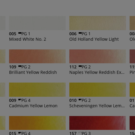
005
PG 1
006
PG 1
00
Mixed White No. 2
Old Holland Yellow Light
Ol
109
PG 2
112
PG 2
11
Brilliant Yellow Reddish
Naples Yellow Reddish Extra
Pi
009
PG 4
010
PG 2
01
Cadmium Yellow Lemon
Scheveningen Yellow Lemon
Ca
015
PG 4
157
PG 3
15