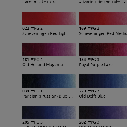
Carmin Lake Extra
Alizarin Crimson Lake Ex
022
PG 2
169
PG 2
Scheveningen Red Light
Scheveningen Red Medi
181
PG 4
184
PG 3
Old Holland Magenta
Royal Purple Lake
034
PG 1
220
PG 3
Parisian (Prussian) Blue Extra
Old Delft Blue
205
PG 3
202
PG 3