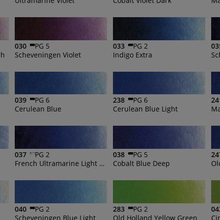
Ultramarine Violet
Cobalt Violet Dark
Ma
030
PG 5
033
PG 2
03
sh
Scheveningen Violet
Indigo Extra
Sc
039
PG 6
238
PG 6
24
Cerulean Blue
Cerulean Blue Light
037
PG 2
038
PG 5
24
French Ultramarine Light Extra
Cobalt Blue Deep
Ol
040
PG 2
283
PG 2
04
Scheveningen Blue Light
Old Holland Yellow Green
Ci