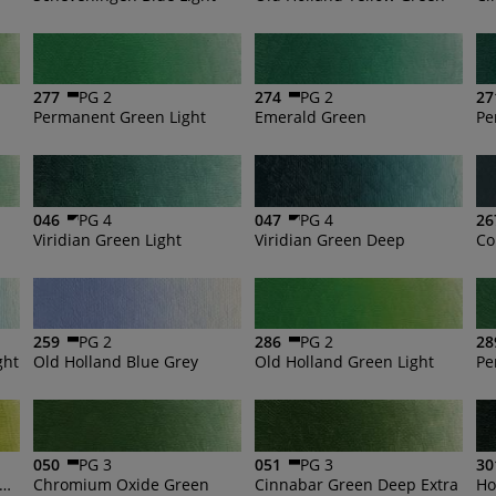
277
PG 2
274
PG 2
27
n
Permanent Green Light
Emerald Green
Pe
046
PG 4
047
PG 4
26
Viridian Green Light
Viridian Green Deep
Co
259
PG 2
286
PG 2
28
ght
Old Holland Blue Grey
Old Holland Green Light
Pe
050
PG 3
051
PG 3
30
 Holland Golden Green Deep
Chromium Oxide Green
Cinnabar Green Deep Extra