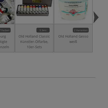
7 Farben
5 Sets
2 Varianten
burg
Old Holland Classic
Old Holland Gesso
Ol
tigte
Künstler-Ölfarbe,
weiß
D
inzeln
10er-Sets
Gem