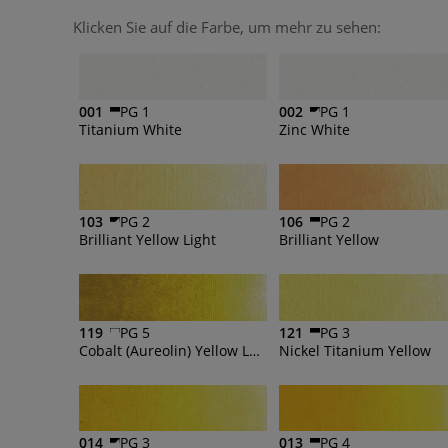
Klicken Sie auf die Farbe, um mehr zu sehen:
001
PG 1
002
PG 1
Titanium White
Zinc White
103
PG 2
106
PG 2
Brilliant Yellow Light
Brilliant Yellow
119
PG 5
121
PG 3
Cobalt (Aureolin) Yellow Lake
Nickel Titanium Yellow
014
PG 3
013
PG 4