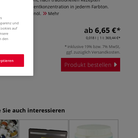
hstmögliche Pigmentkonzentration in jederm Farbton.
ltgepresstem Leinöl.
Mehr
es
nsparenz und
ab
6,65 €
Cookies auf
unsere
0,018 l | 1 l:
369,44 €
in den
inklusive 19% bzw. 7% MwSt,
ggf. zuzüglich
Versandkosten
.
eptieren
Produkt bestellen
 Sie auch interessieren