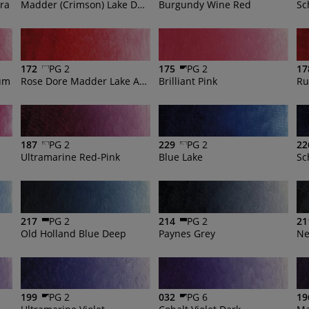
tra
Madder (Crimson) Lake Deep Extra
Burgundy Wine Red
Sc
172
PG 2
175
PG 2
17
um
Rose Dore Madder Lake Antique Extra
Brilliant Pink
Ru
187
PG 2
229
PG 2
22
Ultramarine Red-Pink
Blue Lake
Sc
217
PG 2
214
PG 2
21
Old Holland Blue Deep
Paynes Grey
Ne
199
PG 2
032
PG 6
19