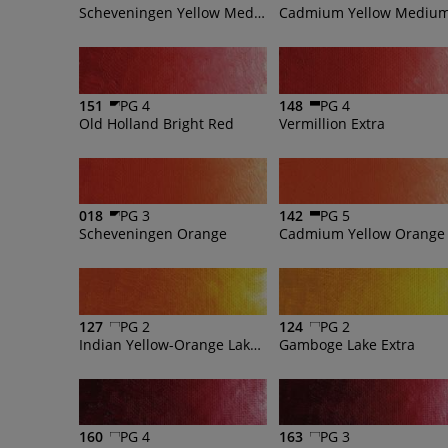
Scheveningen Yellow Medium
Cadmium Yellow Mediu
151
PG 4
148
PG 4
Old Holland Bright Red
Vermillion Extra
018
PG 3
142
PG 5
Scheveningen Orange
Cadmium Yellow Orange
127
PG 2
124
PG 2
Indian Yellow-Orange Lake Extra
Gamboge Lake Extra
160
PG 4
163
PG 3