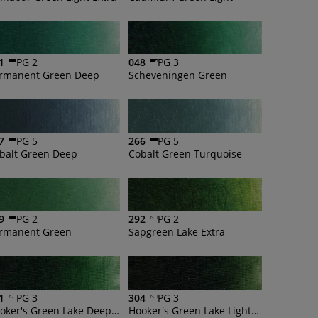
1
PG 2
048
PG 3
rmanent Green Deep
Scheveningen Green
7
PG 5
266
PG 5
balt Green Deep
Cobalt Green Turquoise
9
PG 2
292
PG 2
rmanent Green
Sapgreen Lake Extra
1
PG 3
304
PG 3
Hooker's Green Lake Deep Extra
Hooker's Green Lake Light Extra