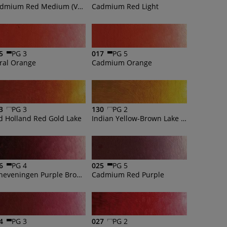
Cadmium Red Medium (Vermilioned)
Cadmium Red Light
5
PG 3
017
PG 5
ral Orange
Cadmium Orange
3
PG 3
130
PG 2
d Holland Red Gold Lake
Indian Yellow-Brown Lake Extra
6
PG 4
025
PG 5
Scheveningen Purple Brown
Cadmium Red Purple
4
PG 3
027
PG 2