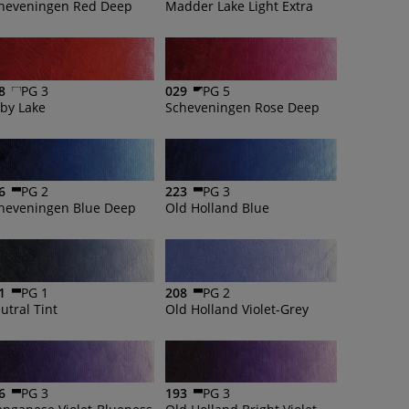
heveningen Red Deep
Madder Lake Light Extra
8
PG 3
029
PG 5
by Lake
Scheveningen Rose Deep
6
PG 2
223
PG 3
heveningen Blue Deep
Old Holland Blue
1
PG 1
208
PG 2
utral Tint
Old Holland Violet-Grey
6
PG 3
193
PG 3