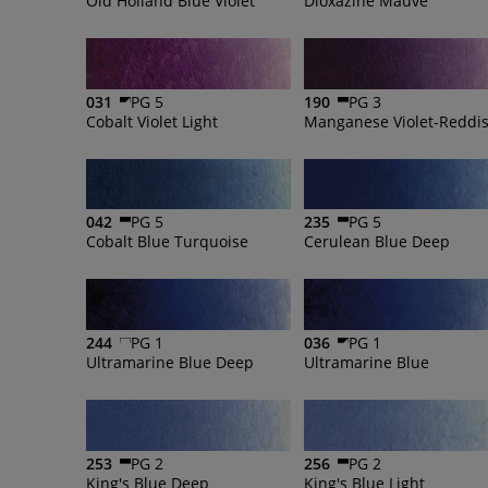
Old Holland Blue Violet
Dioxazine Mauve
031
PG 5
190
PG 3
Cobalt Violet Light
Manganese Violet-Reddi
042
PG 5
235
PG 5
Cobalt Blue Turquoise
Cerulean Blue Deep
244
PG 1
036
PG 1
Ultramarine Blue Deep
Ultramarine Blue
253
PG 2
256
PG 2
King's Blue Deep
King's Blue Light