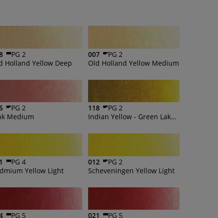
8
PG 2
007
PG 2
d Holland Yellow Deep
Old Holland Yellow Medium
5
PG 2
118
PG 2
nk Medium
Indian Yellow - Green Lake Extra
1
PG 4
012
PG 2
dmium Yellow Light
Scheveningen Yellow Light
4
PG 5
021
PG 5