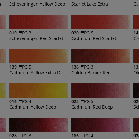
m
Scheveningen Yellow Deep
Scarlet Lake Extra
019
PG 3
020
PG 5
14
Scheveningen Red Scarlet
Cadmium Red Scarlet
Co
139
PG 5
136
PG 3
13
Cadmium Yellow Extra Deep
Golden Barock Red
Ol
016
PG 4
023
PG 5
02
Cadmium Yellow Deep
Cadmium Red Deep
028
PG 3
166
PG 4
02