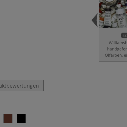
13
Williams
handgefer
Ölfarben, e
uktbewertungen