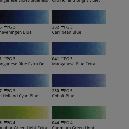
nganese Violet-Blueness
Old Holland Bright Violet
5
PG 2
232
PG 3
heveningen Blue
Carribean Blue
1
PG 3
041
PG 3
Manganese Blue Extra Deep
Manganese Blue Extra
7
PG 3
250
PG 5
d Holland Cyan Blue
Cobalt Blue
3
PG 4
044
PG 4
nnabar Green Light Extra
Cadmium Green Light