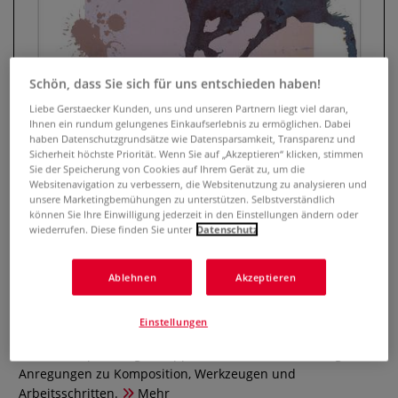
Schön, dass Sie sich für uns entschieden haben!
Liebe Gerstaecker Kunden, uns und unseren Partnern liegt viel daran,
Ihnen ein rundum gelungenes Einkaufserlebnis zu ermöglichen. Dabei
haben Datenschutzgrundsätze wie Datensparsamkeit, Transparenz und
Sicherheit höchste Priorität. Wenn Sie auf „Akzeptieren“ klicken, stimmen
Sie der Speicherung von Cookies auf Ihrem Gerät zu, um die
Websitenavigation zu verbessern, die Websitenutzung zu analysieren und
Multitalent Gouache - Klassische
unsere Marketingbemühungen zu unterstützen. Selbstverständlich
können Sie Ihre Einwilligung jederzeit in den Einstellungen ändern oder
Technik neu entdeckt
wiederrufen. Diese finden Sie unter
Datenschutz
2 Bewertungen
Ablehnen
Akzeptieren
Gouache ist das Multitalent, das Ihre Träume vom Malen
und Zeichnen wahr werden lässt. Aljoscha Blau teilt in
Einstellungen
diesem Buch seine langjährige Erfahrung, gibt
Materialempfehlungen, Tipps für Ihren raschen Erfolg,
Anregungen zu Komposition, Werkzeugen und
Arbeitsschritten.
Mehr