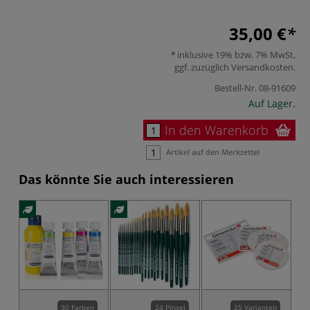
35,00 €
inklusive 19% bzw. 7% MwSt,
ggf. zuzüglich
Versandkosten
.
Bestell-Nr.
08-91609
Auf Lager.
In den Warenkorb
Artikel auf den Merkzettel
Das könnte Sie auch interessieren
30 Farben
24 Pinsel
25 Varianten