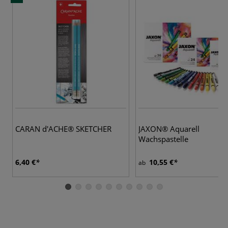
3
CARAN d'ACHE® SKETCHER
JAXON® Aquarell
Wachspastelle
6,40 €
10,55 €
ab